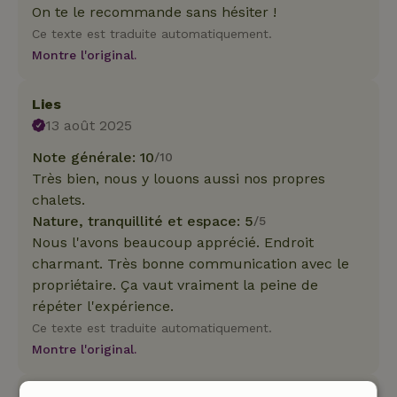
On te le recommande sans hésiter !
Ce texte est traduite automatiquement.
Montre l'original.
Lies
13 août 2025
Note générale: 10
/10
Très bien, nous y louons aussi nos propres
chalets.
Nature, tranquillité et espace: 5
/5
Nous l'avons beaucoup apprécié. Endroit
charmant. Très bonne communication avec le
propriétaire. Ça vaut vraiment la peine de
répéter l'expérience.
Ce texte est traduite automatiquement.
Montre l'original.