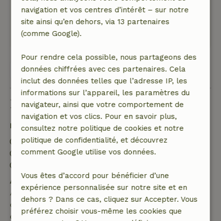
navigation et vos centres d’intérêt – sur notre
beau !
site ainsi qu’en dehors, via 13 partenaires
Ce texte est traduite automatiquement.
(comme Google).
Montre l'original.
Pour rendre cela possible, nous partageons des
données chiffrées avec ces partenaires. Cela
Voir les 33 avis
inclut des données telles que l’adresse IP, les
informations sur l’appareil, les paramètres du
Bon à savoir
navigateur, ainsi que votre comportement de
navigation et vos clics. Pour en savoir plus,
Détails du séjour
consultez notre politique de cookies et notre
politique de confidentialité, et découvrez
Arrivée: 17:00- 23:00
comment Google utilise vos données.
Départ: 06:00- 11:00
Séjour sans contact possible
Vous êtes d’accord pour bénéficier d’une
Annulation gratuite dans les 7 jours
expérience personnalisée sur notre site et en
Annulation gratuite dans les 7 jours suivant la
dehors ? Dans ce cas, cliquez sur Accepter. Vous
confirmation de ta réservation, à condition que la
préférez choisir vous-même les cookies que
demande de réservation ait été effectuée plus de 28