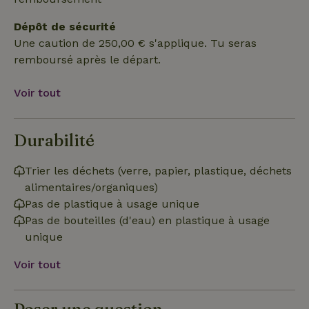
Dépôt de sécurité
Une caution de 250,00 € s'applique. Tu seras
remboursé après le départ.
Strictement nécessaires
Performance
Ciblage
Voir tout
Fonctionnalité
Les cookies strictement nécessaires habilitent des
fonctionnalités de base du site Web telles que la connexion
Durabilité
des utilisateurs et la gestion des comptes. Le site Web ne
peut pas être utilisé correctement sans les cookies
strictement nécessaires.
Trier les déchets (verre, papier, plastique, déchets
Fournisseur
/
alimentaires/organiques)
Nom
Expiration
Description
Domaine
Pas de plastique à usage unique
CookieScriptConsent
CookieScript
4
Ce cookie e
Pas de bouteilles (d'eau) en plastique à usage
.maisonnature.fr
semaines
utilisé par l
2 jours
service
unique
Cookie-
Script.com
pour
Voir tout
mémoriser
les
préférence
de