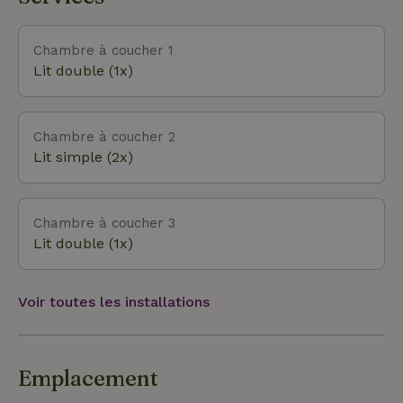
animalier..... Cependant, tu peux rester
tranquillement dans le chalet nature pour profiter
de la belle rivière Semois et de la vallée boisée.
Chambre à coucher 1
Chaque saison apporte des images différentes. En
Lit double (1x)
été, profite de la luxueuse terrasse. En hiver, profite
de ton salon confortable près de la cheminée, de la
salle à manger ou de la suite principale, Profite de
Chambre à coucher 2
la vie nocturne de la Semois grâce à l'éclairage
Lit simple (2x)
spécialement prévu à cet effet. Un lieu de tranquillité.
Chambre à coucher 3
Lit double (1x)
Voir toutes les installations
Emplacement