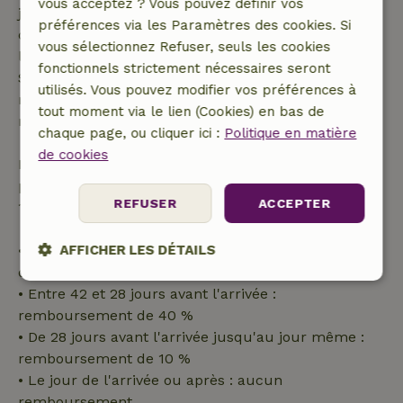
vous acceptez ? Vous pouvez définir vos
jours avant la date de début. Pour les réservations
préférences via les Paramètres des cookies. Si
dont la date de début est dans les 28 jours,
vous sélectionnez Refuser, seuls les cookies
l'annulation gratuite s'applique dans les 24 heures.
fonctionnels strictement nécessaires seront
Si tu annules dans le délai indiqué, tu as droit à un
utilisés. Vous pouvez modifier vos préférences à
remboursement intégral du montant de la
tout moment via le lien (Cookies) en bas de
réservation.
chaque page, ou cliquer ici :
Politique en matière
de cookies
Passé ce délai, tu recevras un remboursement
partiel du coût du séjour et un remboursement à
REFUSER
ACCEPTER
100 % de l'acompte :
• Jusqu'à 42 jours avant l'arrivée : remboursement
AFFICHER LES DÉTAILS
de 70 %
Strictement
Performance
Ciblage
• Entre 42 et 28 jours avant l'arrivée :
nécessaires
remboursement de 40 %
• De 28 jours avant l'arrivée jusqu'au jour même :
remboursement de 10 %
Fonctionnalité
• Le jour de l'arrivée ou après : aucun
remboursement