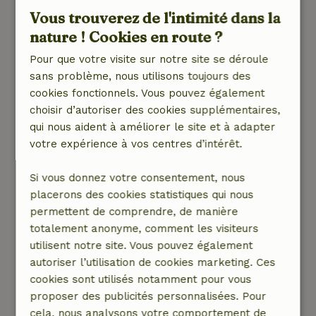
Nienke
Vous trouverez de l'intimité dans la
14 juillet 2025
nature ! Cookies en route ?
Note générale: 10
/10
Pour que votre visite sur notre site se déroule
Quelles belles vacances nous avons passées !
sans problème, nous utilisons toujours des
Une belle maison, propre, avec un beau jardin.
cookies fonctionnels. Vous pouvez également
Très bien aussi les moustiquaires pour les
choisir d’autoriser des cookies supplémentaires,
fenêtres de l'étage, ce qui permet d'ouvrir
qui nous aident à améliorer le site et à adapter
joliment les fenêtres sans visite d'insectes. Tout
votre expérience à vos centres d’intérêt.
est pensé ; cuisine fine, 2 belles salles de bain
avec des produits de douche plus que
Si vous donnez votre consentement, nous
suffisants, lits faits à l'arrivée etc etc. La Semois
placerons des cookies statistiques qui nous
longe le jardin et nos filles se sont régalées à
permettent de comprendre, de manière
attraper des poissons, des cailloux et à se
totalement anonyme, comment les visiteurs
baigner. La terrasse est belle et grande, les
utilisent notre site. Vous pouvez également
canapés sont confortables, la chambre est belle
autoriser l’utilisation de cookies marketing. Ces
et lumineuse. Les lits sont agréables et il y a
cookies sont utilisés notamment pour vous
beaucoup de place dans les armoires.
proposer des publicités personnalisées. Pour
Nature, tranquillité et espace: 5
/5
cela, nous analysons votre comportement de
C'était merveilleusement calme, spacieux et