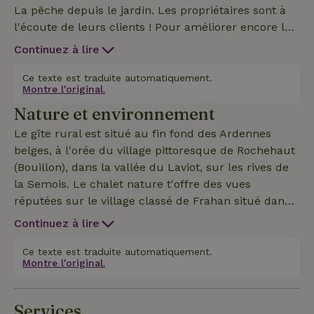
La pêche depuis le jardin. Les propriétaires sont à
l'écoute de leurs clients ! Pour améliorer encore la
qualité de ton séjour, ils ont effectué une vaste
Continuez à lire
rénovation début 2019. Ils sont heureux de
t'accueillir dans le chalet nature entièrement
Ce texte est traduite automatiquement.
Montre l'original.
rénové avec un espace de vie plus grand et ouvert,
Nature et environnement
deux salles de bain, une terrasse étendue, une
cuisine moderne et épurée, mais toujours dans le
Le gîte rural est situé au fin fond des Ardennes
même emplacement unique au bord de la Semois.
belges, à l'orée du village pittoresque de Rochehaut
Un travail considérable a également été réalisé en
(Bouillon), dans la vallée du Laviot, sur les rives de
matière de durabilité : double vitrage, isolation des
la Semois. Le chalet nature t'offre des vues
sols et du toit, nouvelle installation d'électricité,
réputées sur le village classé de Frahan situé dans
d'eau et de chauffage, domotique pour une gestion
un méandre de la Semois. La région t'apporte de
Continuez à lire
efficace. Les propriétaires t'offrent également le
belles vues sur le paysage typique des Ardennes.
plus grand confort : wifi, télévisions internet (Netflix,
Profite pleinement des endroits cachés de la vallée
Ce texte est traduite automatiquement.
Spotify, YouTube...), système de son SONOS,
Montre l'original.
de la Semois, fais de belles promenades, loue un
Proximus TV, linge de lit et de bain luxueux, linge
VTT ou un kayak, pars à l'aventure en escalade,
de cuisine, terrasse confortablement aménagée,
prends un train ou une calèche à travers le parc
Services
barbecue fixe