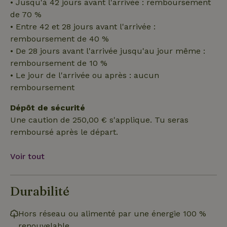
• Jusqu'à 42 jours avant l'arrivée : remboursement
de 70 %
Fonctionnalité
• Entre 42 et 28 jours avant l'arrivée :
remboursement de 40 %
• De 28 jours avant l'arrivée jusqu'au jour même :
remboursement de 10 %
• Le jour de l'arrivée ou après : aucun
remboursement
Strictement nécessaires
Performance
Ciblage
Dépôt de sécurité
Fonctionnalité
Une caution de 250,00 € s'applique. Tu seras
Les cookies strictement nécessaires habilitent des
remboursé après le départ.
fonctionnalités de base du site Web telles que la connexion
des utilisateurs et la gestion des comptes. Le site Web ne
peut pas être utilisé correctement sans les cookies
Voir tout
strictement nécessaires.
Fournisseur
/
Nom
Expiration
Description
Domaine
Durabilité
CookieScriptConsent
CookieScript
4
Ce cookie e
.maisonnature.fr
semaines
utilisé par l
2 jours
service
Hors réseau ou alimenté par une énergie 100 %
Cookie-
renouvelable
Script.com