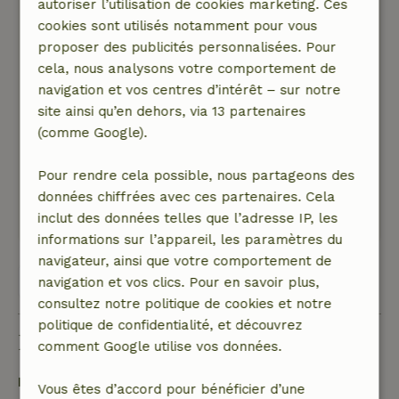
Nature, tranquillité et espace: 5
/5
autoriser l’utilisation de cookies marketing. Ces
La maison est une vraie maison de la nature,
cookies sont utilisés notamment pour vous
une maison de la nature rurale ! La région est
proposer des publicités personnalisées. Pour
calme, tu peux entendre beaucoup d'oiseaux
cela, nous analysons votre comportement de
chanter. Et parfois, tu entends les bruits de la
navigation et vos centres d’intérêt – sur notre
Quinta de Luou et tu peux voir comment ils
site ainsi qu’en dehors, via 13 partenaires
travaillent avec le vin. La maison et le jardin
(comme Google).
sont un endroit idéal pour se détendre, loin de
tout stress.
Pour rendre cela possible, nous partageons des
données chiffrées avec ces partenaires. Cela
Ce texte est traduite automatiquement.
inclut des données telles que l’adresse IP, les
Montre l'original.
informations sur l’appareil, les paramètres du
navigateur, ainsi que votre comportement de
Voir les 4 avis
navigation et vos clics. Pour en savoir plus,
consultez notre politique de cookies et notre
politique de confidentialité, et découvrez
Bon à savoir
comment Google utilise vos données.
Détails du séjour
Vous êtes d’accord pour bénéficier d’une