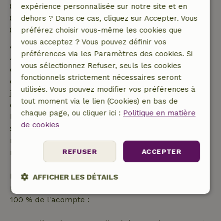
Arrivée: 17:00- 23:00
expérience personnalisée sur notre site et en
Départ: 12:00
dehors ? Dans ce cas, cliquez sur Accepter. Vous
Séjour sans contact possible
préférez choisir vous-même les cookies que
vous acceptez ? Vous pouvez définir vos
Annulation gratuite dans les 7 jours
préférences via les Paramètres des cookies. Si
Annulation gratuite dans les 7 jours suivant la
vous sélectionnez Refuser, seuls les cookies
confirmation de ta réservation, à condition que la
fonctionnels strictement nécessaires seront
demande de réservation ait été effectuée plus de 28
utilisés. Vous pouvez modifier vos préférences à
jours avant la date de début. Pour les réservations
tout moment via le lien (Cookies) en bas de
dont la date de début est dans les 28 jours,
chaque page, ou cliquer ici :
Politique en matière
l'annulation gratuite s'applique dans les 24 heures.
de cookies
Si tu annules dans le délai indiqué, tu as droit à un
remboursement intégral du montant de la
REFUSER
ACCEPTER
réservation.
Passé ce délai, tu recevras un remboursement
AFFICHER LES DÉTAILS
partiel du coût du séjour et un remboursement à
Strictement
Performance
Ciblage
100 % de l'acompte :
nécessaires