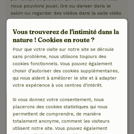
nous pouvions jouer, lire ou danser dans le
salon ou regarder des vidéos dans la salle vidéo
! La cuisine est géniale, spacieuse, lumineuse et
très bien équipée ! Beaucoup d'activités à
Vous trouverez de l'intimité dans la
l'extérieur pouvaient être atteintes facilement
nature ! Cookies en route ?
en voiture. La courte marche jusqu'au petit
village de Gandra, où se trouvent le prochain
Pour que votre visite sur notre site se déroule
supermarché et quelques cafés, était
sans problème, nous utilisons toujours des
également très agréable ! Lorsque nous
cookies fonctionnels. Vous pouvez également
sommes arrivés, il pleuvait beaucoup et la
choisir d’autoriser des cookies supplémentaires,
piscine est devenue verte. Nous avons tout de
qui nous aident à améliorer le site et à adapter
même pu nous baigner. Pendant notre séjour, le
votre expérience à vos centres d’intérêt.
très gentil gardien Manuel s'est occupé de l'eau.
Notre fils de 8 ans a appris des choses sur la
Si vous donnez votre consentement, nous
chimie en voyant comment l'eau devenait plus
placerons des cookies statistiques qui nous
bleue et plus claire chaque jour :-). Manuel
permettent de comprendre, de manière
nous a beaucoup aidés, nous pouvions tout lui
totalement anonyme, comment les visiteurs
demander !
utilisent notre site. Vous pouvez également