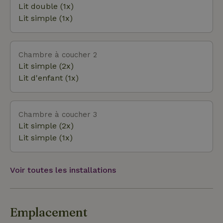
autres rivières du nord du Portugal), le VTT sur les
Lit double (1x)
écovias ou dans les collines et montagnes
Lit simple (1x)
verdoyantes, la pêche (à la truite dans la Lima), la
randonnée (sur les écovias dans les parcs naturels
ou dans les nombreuses villes historiques et
Chambre à coucher 2
authentiques des environs), la dégustation de vin (la
Lit simple (2x)
région du Minho abrite le célèbre Vinho Verde) ou le
Lit d'enfant (1x)
kitesurf sur les vagues de l'Atlantique (ou dans l'une
des criques pour un départ en toute tranquillité).
Chambre à coucher 3
Lit simple (2x)
Lit simple (1x)
Voir toutes les installations
Emplacement