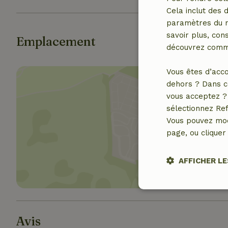
Cela inclut des 
paramètres du na
savoir plus, cons
Emplacement
découvrez comme
Vous êtes d’acco
dehors ? Dans c
vous acceptez ? 
sélectionnez Ref
Vous pouvez mod
Affich
page, ou cliquer 
AFFICHER LE
Stricteme
nécessair
Avis