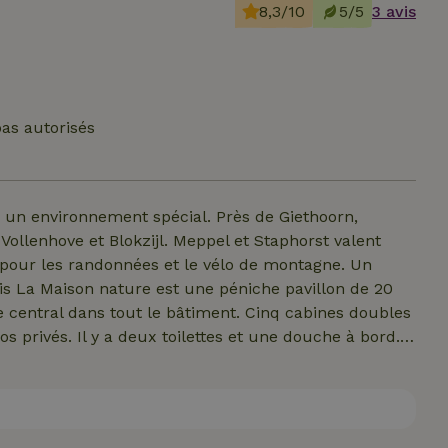
8,3/10
5/5
3 avis
as autorisés
s un environnement spécial. Près de Giethoorn,
Vollenhove et Blokzijl. Meppel et Staphorst valent
e pour les randonnées et le vélo de montagne. Un
uis La Maison nature est une péniche pavillon de 20
 tout le bâtiment. Cinq cabines doubles
os privés. Il y a deux toilettes et une douche à bord.
az professionnelle avec four et de deux
est
euvent également être trouvées sur la compagnie de
on et les soirées arrosées ne sont malheureusement