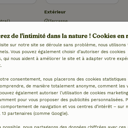
Extérieur
tral)
Terrasse
Étang
ez de l'intimité dans la nature ! Cookies en 
isite sur notre site se déroule sans problème, nous utilisons 
nels. Vous pouvez également choisir d’autoriser des cookies
 qui nous aident à améliorer le site et à adapter votre expé
.
1x)
otre consentement, nous placerons des cookies statistiques 
omprendre, de manière totalement anonyme, comment les vis
 pouvez également autoriser l’utilisation de cookies marketin
tamment pour vous proposer des publicités personnalisées. P
comportement de navigation et vos centres d’intérêt – sur no
a 13 partenaires (comme Google).
2,50 €
a possible, nous partageons des données chiffrées avec ces 