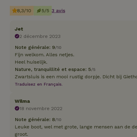
8,3/10
5/5
3 avis
Jet
2 décembre 2023
Les cookies stricte
utilisateurs et la 
Note générale: 9
nécessaires.
/10
Fijn welkom. Alles netjes.
Nom
Heel huiselijk.
Nature, tranquillité et espace: 5
/5
CookieScriptCons
Zwartsluis is een mooi rustig dorpje. Dicht bij Gieth
Traduisez en Français.
Wilma
18 novembre 2022
Nom
Nom
Fou
Nom
Note générale: 8
_nhft_search-geo
/10
Do
_ga
Leuke boot, wel met grote, lange mensen aan de den
_gcl_au
Go
.ma
groot.