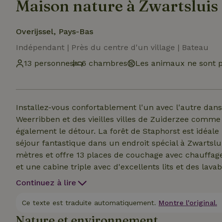
Maison nature à Zwartsluis
Overijssel, Pays-Bas
Indépendant | Près du centre d'un village | Bateau
13 personnes
6 chambres
Les animaux ne sont p
Installez-vous confortablement l'un avec l'autre dan
Weerribben et des vieilles villes de Zuiderzee comme 
également le détour. La forêt de Staphorst est idéal
séjour fantastique dans un endroit spécial à Zwartsl
mètres et offre 13 places de couchage avec chauffage central dans
et une cabine triple avec d'excellents lits et des lavab
La cuisine spacieuse est équipée d'une cuisinière à g
Continuez à lire
réfrigérateurs. Tu peux y préparer un excellent repas. C'est une maison de vacances sans fumée. Il 
permis de fumer dans le cockpit. Des informations p
Ce texte est traduite automatiquement.
Montre l'original.
voile aux Pays-Bas. Les enterrements de vie de garç
Nature et environnement