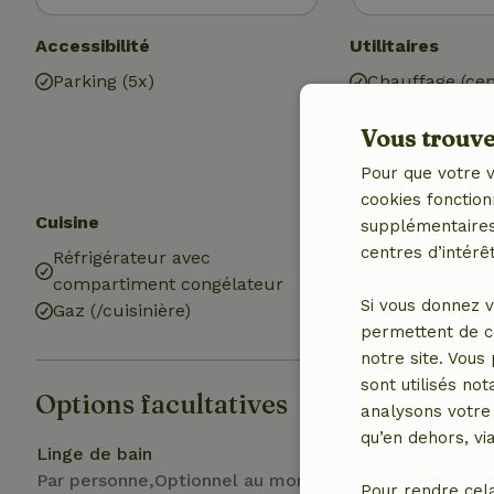
Accessibilité
Utilitaires
Parking (5x)
Chauffage (cen
Eau potable
Vous trouver
Eau chaude
Electricité
Pour que votre v
cookies fonction
Cuisine
Salle de bains
supplémentaires,
centres d’intérêt
Réfrigérateur avec
Salle de bain (
compartiment congélateur
Douche
Si vous donnez v
Gaz (/cuisinière)
Toilettes
permettent de c
notre site. Vous
sont utilisés no
Options facultatives
analysons votre 
qu’en dehors, vi
Linge de bain
Par personne,Optionnel au moment de la réservation
Pour rendre cel