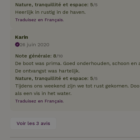
Nature, tranquillité et espace: 5
_nhft_translation
/5
Heerlijk in rustig in de haven.
test_cookie
Go
.do
Traduisez en Français.
_nhft_privacy-pol
_ga_JRK1QL37RY
IDE
Go
.do
Karin
26 juin 2020
_nhftconstraint_p
policy
Note générale: 8
/10
_nhft_new-calend
De boot was prima. Goed onderhouden, schoon en a
De ontvangst was hartelijk.
Nature, tranquillité et espace: 5
/5
_nhftconstraint_
Tijdens ons weekend zijn we tot rust gekomen. Doo
onboarding
als een vis in het water.
Traduisez en Français.
_nhftconstraint_t
search
_cfuvid
Voir les 3 avis