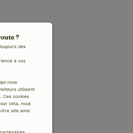
route ?
toujours des
rience à vos
qui nous
iteurs utilisent
g. Ces cookies
our cela, nous
tre site ainsi
partenaires.