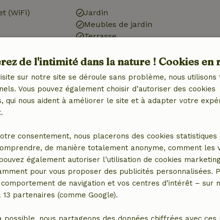
et (WiFi)
Jardin
Meubles de jardin
Terrasse
ctrique)
ez de l'intimité dans la nature ! Cookies en 
é
isite sur notre site se déroule sans problème, nous utilisons 
nels. Vous pouvez également choisir d’autoriser des cookies
 qui nous aident à améliorer le site et à adapter votre expé
.
Cuisine
otre consentement, nous placerons des cookies statistiques 
e jeux
Cuisine
omprendre, de manière totalement anonyme, comment les vis
Lave-vaisselle
 pouvez également autoriser l’utilisation de cookies marketin
Réfrigérateur avec
tamment pour vous proposer des publicités personnalisées. P
compartiment congélateur
comportement de navigation et vos centres d’intérêt – sur no
Four
a 13 partenaires (comme Google).
a possible, nous partageons des données chiffrées avec ces 