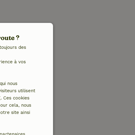
route ?
toujours des
rience à vos
qui nous
iteurs utilisent
g. Ces cookies
our cela, nous
tre site ainsi
partenaires.