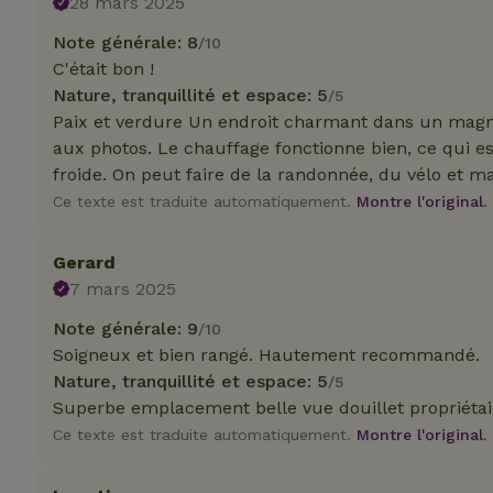
28 mars 2025
_nhft_translation
Note générale: 8
/10
test_cookie
Go
.do
C'était bon !
_nhft_privacy-pol
Nature, tranquillité et espace: 5
_ga_JRK1QL37RY
/5
IDE
Go
Paix et verdure Un endroit charmant dans un magn
.do
aux photos. Le chauffage fonctionne bien, ce qui e
_nhftconstraint_p
policy
froide. On peut faire de la randonnée, du vélo et ma
Ce texte est traduite automatiquement.
Montre l'original.
_nhft_new-calend
Gerard
7 mars 2025
_nhftconstraint_
onboarding
Note générale: 9
/10
Soigneux et bien rangé. Hautement recommandé.
_nhftconstraint_t
search
Nature, tranquillité et espace: 5
/5
Superbe emplacement belle vue douillet propriétair
_cfuvid
Ce texte est traduite automatiquement.
Montre l'original.