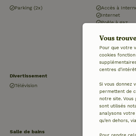
Parking (2x)
Accès à Intern
Internet
Poêle à gaz
Chauffage (éle
Vous trouver
Air conditionn
Eau potable
Pour que votre v
Eau chaude
cookies fonction
Electricité
supplémentaires,
centres d’intérêt
Divertissement
Les enfants
Si vous donnez v
Télévision
Équipements d
permettent de c
Trampoline
notre site. Vous
sont utilisés no
analysons votre 
qu’en dehors, vi
Salle de bains
Blanchisserie
Pour rendre cel