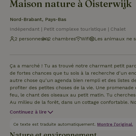
Maison nature à Oisterwijk
Nord-Brabant, Pays-Bas
Indépendant | Petit complexe touristique | Chalet
2 personnes
2 chambres
Wifi
Les animaux ne s
Ça a marché ! Tu as trouvé notre charmant petit parc 
de fortes chances que tu sois à la recherche d'un end
autre chose qu'un agenda bien rempli et des listes d
profiter des petites choses de la vie. Une promenade 
feu, le chant des oiseaux au petit matin. Tu cherch
Au milieu de la forêt, dans un cottage confortable. 
disposition, mais chacun a un intérieur différent et 
Continuez à lire
de nouvelles choses quand tant de beauté existe dé
la durabilité et notre amour des belles choses se rej
Ce texte est traduite automatiquement.
Montre l'original.
étendue rendent ton séjour encore plus agréable et c
Nature et environnement