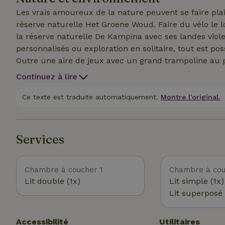
de vacances du Brabant ?
Les vrais amoureux de la nature peuvent se faire plaisi
réserve naturelle Het Groene Woud. Faire du vélo le 
la réserve naturelle De Kampina avec ses landes violett
personnalisés ou exploration en solitaire, tout est poss
Outre une aire de jeux avec un grand trampoline au pa
au Safari Park De Beekse Bergen remporte un franc suc
Continuez à lire
ses environs ont beaucoup à offrir, notamment plusi
animé avec des terrasses agréables, des restaurants e
Ce texte est traduite automatiquement.
Montre l'original.
ou que tu veuilles simplement "t'éloigner de tout" ; c
peux en profiter depuis ta propre terrasse. Une raiso
Pays-Bas riche en nature. C'est magnifique ici en tout
Services
Chambre à coucher 1
Chambre à cou
Lit double (1x)
Lit simple (1x)
Lit superposé 
Accessibilité
Utilitaires