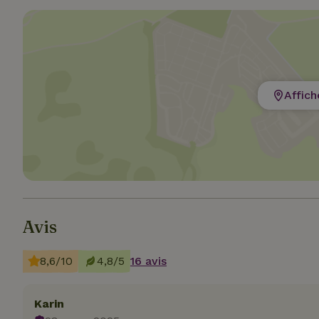
Les cookies stricte
Affich
utilisateurs et la 
nécessaires.
Nom
CookieScriptCons
Avis
Nom
8,6/10
4,8/5
16 avis
Nom
Fou
Nom
_nhft_search-geo
Do
_ga
_gcl_au
Go
Karin
.ma