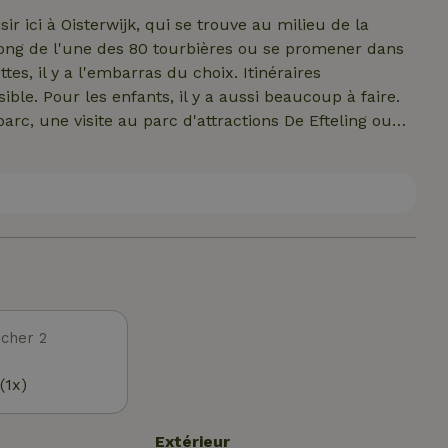
r ici à Oisterwijk, qui se trouve au milieu de la
long de l'une des 80 tourbières ou se promener dans
es, il y a l'embarras du choix. Itinéraires
ible. Pour les enfants, il y a aussi beaucoup à faire.
rc, une visite au parc d'attractions De Efteling ou
cès. En matière d'art et de culture, Oisterwijk et
eurs musées, un théâtre de la nature et un centre
t des boutiques. Que tu aies besoin de "déstresser"
hez nous, tu as tout l'espace dont tu as besoin et tu
n suffisante pour se rendre dans cette région des
e saison, viens le découvrir par toi-même....
cher 2
(1x)
Extérieur