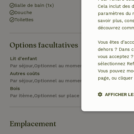
Salle de bain (1x)
Machine à lave
Cela inclut des 
Douche
paramètres du na
Toilettes
savoir plus, cons
découvrez comme
Vous êtes d’acco
Options facultatives
dehors ? Dans c
vous acceptez ? 
Lit d'enfant
sélectionnez Ref
Par séjour,Optionnel au moment de la réservation
Vous pouvez mod
Autres coûts
page, ou cliquer 
Par séjour,Optionnel au moment de la réservation
Bois
AFFICHER LE
Par itème,Optionnel sur place
Stricteme
nécessair
Emplacement