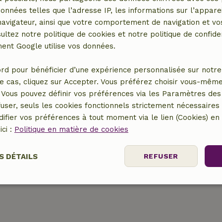
r
données telles que l’adresse IP, les informations sur l’apparei
vigateur, ainsi que votre comportement de navigation et vos
ultez notre politique de cookies et notre politique de confiden
nt Google utilise vos données.
rd pour bénéficier d’une expérience personnalisée sur notre 
e cas, cliquez sur Accepter. Vous préférez choisir vous-même
Vous pouvez définir vos préférences via les Paramètres des 
10,00 €
user, seuls les cookies fonctionnels strictement nécessaires s
ifier vos préférences à tout moment via le lien (Cookies) e
75,00 €
ici :
Politique en matière de cookies
15,00 €
S DÉTAILS
REFUSER
nt
Performance
Ciblage
Fo
es