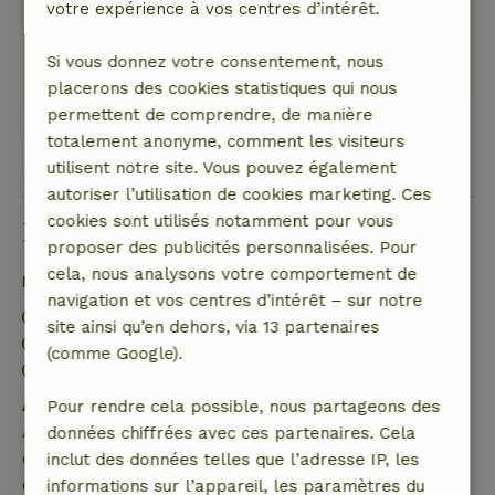
votre expérience à vos centres d’intérêt.
de marche, tu es dans la forêt ! Idéal.
Ce texte est traduite automatiquement.
Si vous donnez votre consentement, nous
Montre l'original.
placerons des cookies statistiques qui nous
permettent de comprendre, de manière
totalement anonyme, comment les visiteurs
Voir les 55 avis
utilisent notre site. Vous pouvez également
autoriser l’utilisation de cookies marketing. Ces
cookies sont utilisés notamment pour vous
Bon à savoir
proposer des publicités personnalisées. Pour
cela, nous analysons votre comportement de
Détails du séjour
navigation et vos centres d’intérêt – sur notre
Arrivée: 15:00- 22:00
site ainsi qu’en dehors, via 13 partenaires
Départ: 07:00- 12:00
(comme Google).
Séjour sans contact possible
Annulation gratuite dans les 7 jours
Pour rendre cela possible, nous partageons des
Annulation gratuite dans les 7 jours suivant la
données chiffrées avec ces partenaires. Cela
confirmation de ta réservation, à condition que la
inclut des données telles que l’adresse IP, les
demande de réservation ait été effectuée plus de 28
informations sur l’appareil, les paramètres du