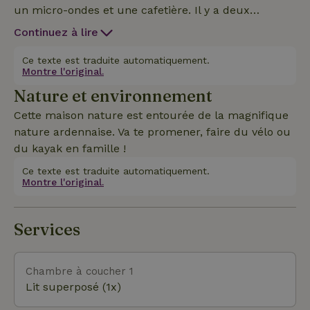
un micro-ondes et une cafetière. Il y a deux
chambres avec un lit double et une chambre avec
Continuez à lire
des lits superposés. Il y a aussi une cave et un
garage. Depuis la terrasse de la maison, tu profites
Ce texte est traduite automatiquement.
Montre l'original.
d'une vue magnifique sur les collines ardennaises.
Nature et environnement
Cette maison nature est entourée de la magnifique
nature ardennaise. Va te promener, faire du vélo ou
du kayak en famille !
Ce texte est traduite automatiquement.
Montre l'original.
Services
Chambre à coucher 1
Lit superposé (1x)