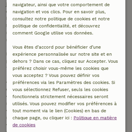
jours avant la date de début. Pour les réservations
navigateur, ainsi que votre comportement de
dont la date de début est dans les 28 jours,
navigation et vos clics. Pour en savoir plus,
l'annulation gratuite s'applique dans les 24 heures.
consultez notre politique de cookies et notre
Si tu annules dans le délai indiqué, tu as droit à un
politique de confidentialité, et découvrez
remboursement intégral du montant de la
comment Google utilise vos données.
réservation.
Vous êtes d’accord pour bénéficier d’une
Passé ce délai, tu recevras un remboursement
expérience personnalisée sur notre site et en
partiel du coût du séjour et un remboursement à
dehors ? Dans ce cas, cliquez sur Accepter. Vous
100 % de l'acompte :
préférez choisir vous-même les cookies que
vous acceptez ? Vous pouvez définir vos
• Jusqu'à 42 jours avant l'arrivée : remboursement
préférences via les Paramètres des cookies. Si
de 70 %
vous sélectionnez Refuser, seuls les cookies
• Entre 42 et 28 jours avant l'arrivée :
fonctionnels strictement nécessaires seront
remboursement de 40 %
utilisés. Vous pouvez modifier vos préférences à
• De 28 jours avant l'arrivée jusqu'au jour même :
tout moment via le lien (Cookies) en bas de
remboursement de 10 %
chaque page, ou cliquer ici :
Politique en matière
• Le jour de l'arrivée ou après : aucun
de cookies
remboursement