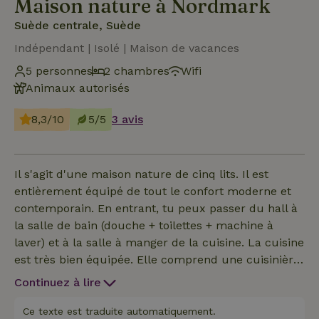
Maison nature à Nordmark
Suède centrale, Suède
Indépendant | Isolé | Maison de vacances
5 personnes
2 chambres
Wifi
Animaux autorisés
8,3/10
5/5
3 avis
Il s'agit d'une maison nature de cinq lits. Il est
entièrement équipé de tout le confort moderne et
contemporain. En entrant, tu peux passer du hall à
la salle de bain (douche + toilettes + machine à
laver) et à la salle à manger de la cuisine. La cuisine
est très bien équipée. Elle comprend une cuisinière,
un four, une cafetière et un grille-pain. La cuisine
Continuez à lire
spacieuse est également équipée d'un lave-vaisselle
et d'une grande table ronde confortable. En passant
Ce texte est traduite automatiquement.