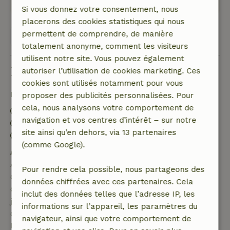
Si vous donnez votre consentement, nous
placerons des cookies statistiques qui nous
permettent de comprendre, de manière
Voir les 3 avis
totalement anonyme, comment les visiteurs
utilisent notre site. Vous pouvez également
Bon à savoir
autoriser l’utilisation de cookies marketing. Ces
cookies sont utilisés notamment pour vous
Détails du séjour
proposer des publicités personnalisées. Pour
cela, nous analysons votre comportement de
Arrivée: 15:00- 23:00
navigation et vos centres d’intérêt – sur notre
Départ: 10:00
site ainsi qu’en dehors, via 13 partenaires
Séjour sans contact possible
(comme Google).
Annulation gratuite dans les 7 jours
Annulation gratuite dans les 7 jours suivant la
Pour rendre cela possible, nous partageons des
confirmation de ta réservation, à condition que la
données chiffrées avec ces partenaires. Cela
demande de réservation ait été effectuée plus de 28
inclut des données telles que l’adresse IP, les
jours avant la date de début. Pour les réservations
informations sur l’appareil, les paramètres du
dont la date de début est dans les 28 jours,
navigateur, ainsi que votre comportement de
l'annulation gratuite s'applique dans les 24 heures.