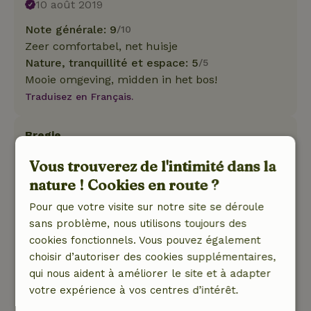
10 août 2019
Note générale: 9
/10
Zeer comfortabel, net huisje
Nature, tranquillité et espace: 5
/5
Mooie omgeving, midden in het bos!
Traduisez en Français.
Bregje
29 juillet 2019
Vous trouverez de l'intimité dans la
Note générale: 8
/10
nature ! Cookies en route ?
Fijne ruime slaapkamers dito keuken en
Pour que votre visite sur notre site se déroule
woonkamer. 3 Heerlijke terasjes in de tuin
sans problème, nous utilisons toujours des
waarvan 1 overdekt.
cookies fonctionnels. Vous pouvez également
Nature, tranquillité et espace: 5
/5
choisir d’autoriser des cookies supplémentaires,
Door de droogte waren de water plaatsen om
qui nous aident à améliorer le site et à adapter
het huisje uitgedroogd maar de tuin grenst
votre expérience à vos centres d’intérêt.
direct aan het bos
Traduisez en Français.