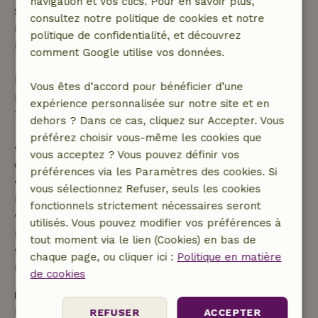
navigation et vos clics. Pour en savoir plus,
Si tu annules dans le délai indiqué, tu as droit à un
consultez notre politique de cookies et notre
remboursement intégral du montant de la
politique de confidentialité, et découvrez
réservation.
comment Google utilise vos données.
Passé ce délai, tu recevras un remboursement
Vous êtes d’accord pour bénéficier d’une
partiel du coût du séjour et un remboursement à
expérience personnalisée sur notre site et en
100 % de l'acompte :
dehors ? Dans ce cas, cliquez sur Accepter. Vous
préférez choisir vous-même les cookies que
• Jusqu'à 42 jours avant l'arrivée : remboursement
vous acceptez ? Vous pouvez définir vos
de 70 %
préférences via les Paramètres des cookies. Si
• Entre 42 et 28 jours avant l'arrivée :
vous sélectionnez Refuser, seuls les cookies
remboursement de 40 %
fonctionnels strictement nécessaires seront
• De 28 jours avant l'arrivée jusqu'au jour même :
utilisés. Vous pouvez modifier vos préférences à
remboursement de 10 %
tout moment via le lien (Cookies) en bas de
• Le jour de l'arrivée ou après : aucun
chaque page, ou cliquer ici :
Politique en matière
remboursement
de cookies
Dépôt de sécurité
Une caution de 100,00 € s'applique. Tu seras
REFUSER
ACCEPTER