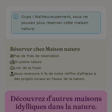
strictement nécessaires.
Fournisseur
/
Nom
Expiration
Description
Domaine
Oups ! Malheureusement, vous ne
CookieScriptConsent
CookieScript
4
Ce cookie e
pouvez plus réserver cette maison
.maisonnature.fr
semaines
utilisé par l
2 jours
service
nature.
Cookie-
Script.com
pour
mémoriser
les
préférence
Réserver chez Maison nature
de
consenteme
Pas de frais de réservation
des visiteur
en matière 
En pleine nature
cookies. Il e
Loin de la foule
nécessaire
que la
Nous reversons 5 % de notre chiffre d'affaires à
bannière de
des projets locaux en faveur de la nature.
cookies
Cookie-
Script.com
Politique de confidentialité de Google
fonctionne
correctemen
Découvrez d'autres maisons
idylliques dans la nature.