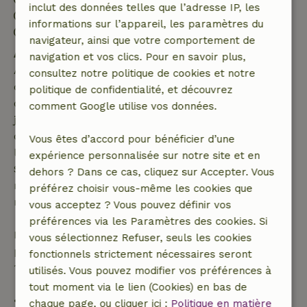
inclut des données telles que l’adresse IP, les
Départ: 07:00- 10:00
informations sur l’appareil, les paramètres du
Séjour sans contact possible
navigateur, ainsi que votre comportement de
Annulation gratuite dans les 7 jours
navigation et vos clics. Pour en savoir plus,
Annulation gratuite dans les 7 jours suivant la
consultez notre politique de cookies et notre
confirmation de ta réservation, à condition que la
politique de confidentialité, et découvrez
demande de réservation ait été effectuée plus de 28
comment Google utilise vos données.
jours avant la date de début. Pour les réservations
dont la date de début est dans les 28 jours,
Vous êtes d’accord pour bénéficier d’une
l'annulation gratuite s'applique dans les 24 heures.
expérience personnalisée sur notre site et en
Si tu annules dans le délai indiqué, tu as droit à un
dehors ? Dans ce cas, cliquez sur Accepter. Vous
remboursement intégral du montant de la
préférez choisir vous-même les cookies que
réservation.
vous acceptez ? Vous pouvez définir vos
préférences via les Paramètres des cookies. Si
Passé ce délai, tu recevras un remboursement
vous sélectionnez Refuser, seuls les cookies
partiel du coût du séjour et un remboursement à
fonctionnels strictement nécessaires seront
100 % de l'acompte :
utilisés. Vous pouvez modifier vos préférences à
tout moment via le lien (Cookies) en bas de
• Jusqu'à 42 jours avant l'arrivée : remboursement
chaque page, ou cliquer ici :
Politique en matière