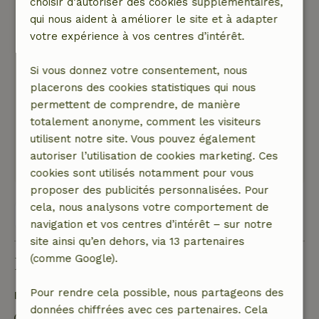
Eelco
choisir d’autoriser des cookies supplémentaires,
15 septembre 2025
qui nous aident à améliorer le site et à adapter
votre expérience à vos centres d’intérêt.
Note générale: 6
/10
La cuisine était sale et graisseuse.
Si vous donnez votre consentement, nous
Nature, tranquillité et espace: 2
/5
placerons des cookies statistiques qui nous
À côté de chez nous se trouvait un chenil pour
permettent de comprendre, de manière
chiens. Les aboiements sont partis à 8h30 le
totalement anonyme, comment les visiteurs
matin et ont continué toute la journée.
utilisent notre site. Vous pouvez également
Ce texte est traduite automatiquement.
autoriser l’utilisation de cookies marketing. Ces
Montre l'original.
cookies sont utilisés notamment pour vous
proposer des publicités personnalisées. Pour
cela, nous analysons votre comportement de
Voir les 44 avis
navigation et vos centres d’intérêt – sur notre
site ainsi qu’en dehors, via 13 partenaires
(comme Google).
Bon à savoir
Pour rendre cela possible, nous partageons des
Détails du séjour
données chiffrées avec ces partenaires. Cela
Arrivée: 14:00- 18:00