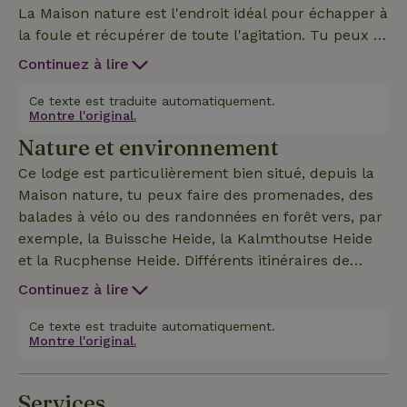
La Maison nature est l'endroit idéal pour échapper à
la foule et récupérer de toute l'agitation. Tu peux y
profiter du calme et de l'espace. Tu peux
Continuez à lire
régulièrement entendre le soir le gazouillis des
renards, les chouettes hulotte et effraie sont des
Ce texte est traduite automatiquement.
Montre l'original.
hôtes réguliers et on peut voir tous les jours des
Nature et environnement
cerfs et des écureuils près du gîte. Il est également
toujours amusant pour les amoureux de la nature
Ce lodge est particulièrement bien situé, depuis la
d'observer les lièvres qui jouent dans les prés. Le
Maison nature, tu peux faire des promenades, des
logement dispose d'un salon et d'une cuisine, d'une
balades à vélo ou des randonnées en forêt vers, par
salle de bain (linge de bain inclus), d'une chambre
exemple, la Buissche Heide, la Kalmthoutse Heide
(linge de lit inclus) et d'une terrasse. Le lodge est
et la Rucphense Heide. Différents itinéraires de
situé dans les bois sur notre terrain résidentiel.
randonnée et de cyclisme dans les environs
Continuez à lire
immédiats du gîte. Cette Maison nature est située
au milieu de la forêt. À seulement 10 minutes des
Ce texte est traduite automatiquement.
Montre l'original.
villes d'Etten-Leur, de Breda et de Roosendaal, à 25
minutes de la ville d'Anvers et à 35 minutes d'Efteling.
Services