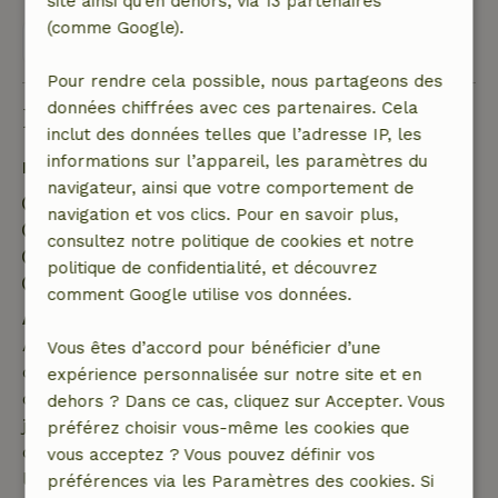
site ainsi qu’en dehors, via 13 partenaires
(comme Google).
Voir les 24 avis
Pour rendre cela possible, nous partageons des
données chiffrées avec ces partenaires. Cela
Bon à savoir
inclut des données telles que l’adresse IP, les
informations sur l’appareil, les paramètres du
Détails du séjour
navigateur, ainsi que votre comportement de
Arrivée: 17:00- 20:00
navigation et vos clics. Pour en savoir plus,
Départ: 08:00- 10:00
consultez notre politique de cookies et notre
Séjour sans contact possible
politique de confidentialité, et découvrez
Environnement sans feux d’artifice
comment Google utilise vos données.
Annulation gratuite dans les 7 jours
Annulation gratuite dans les 7 jours suivant la
Vous êtes d’accord pour bénéficier d’une
confirmation de ta réservation, à condition que la
expérience personnalisée sur notre site et en
demande de réservation ait été effectuée plus de 28
dehors ? Dans ce cas, cliquez sur Accepter. Vous
jours avant la date de début. Pour les réservations
préférez choisir vous-même les cookies que
dont la date de début est dans les 28 jours,
vous acceptez ? Vous pouvez définir vos
l'annulation gratuite s'applique dans les 24 heures.
préférences via les Paramètres des cookies. Si