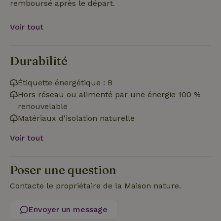
remboursé après le départ.
Voir tout
Strictement nécessaires
Performance
Ciblage
Fonctionnalité
Durabilité
Les cookies strictement nécessaires habilitent des
fonctionnalités de base du site Web telles que la connexion
des utilisateurs et la gestion des comptes. Le site Web ne
Étiquette énergétique : B
peut pas être utilisé correctement sans les cookies
Hors réseau ou alimenté par une énergie 100 %
strictement nécessaires.
renouvelable
Fournisseur
/
Nom
Expiration
Description
Matériaux d'isolation naturelle
Domaine
CookieScriptConsent
CookieScript
4
Ce cookie e
Voir tout
.maisonnature.fr
semaines
utilisé par l
2 jours
service
Cookie-
Script.com
Poser une question
pour
mémoriser
les
Contacte le propriétaire de la Maison nature.
préférence
de
consenteme
des visiteur
Envoyer un message
en matière 