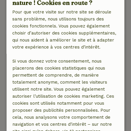
nature ! Cookies en route ?
pourtant à proximité des magasins, restaurants
etc.
Pour que votre visite sur notre site se déroule
Ce texte est traduite automatiquement.
sans problème, nous utilisons toujours des
Montre l'original.
cookies fonctionnels. Vous pouvez également
choisir d’autoriser des cookies supplémentaires,
Piet
qui nous aident à améliorer le site et à adapter
9 août 2025
votre expérience à vos centres d’intérêt.
Note générale: 9
/10
Si vous donnez votre consentement, nous
Nous sommes très satisfaits de tout
placerons des cookies statistiques qui nous
Nature, tranquillité et espace: 5
/5
permettent de comprendre, de manière
Beau et spacieux cottage avec une propriétaire
totalement anonyme, comment les visiteurs
très sympathique et hospitalière qui habite tout
utilisent notre site. Vous pouvez également
près. Hautement recommandé pour les
autoriser l’utilisation de cookies marketing. Ces
personnes qui recherchent le calme et la
cookies sont utilisés notamment pour vous
tranquillité.
proposer des publicités personnalisées. Pour
Ce texte est traduite automatiquement.
cela, nous analysons votre comportement de
Montre l'original.
navigation et vos centres d’intérêt – sur notre