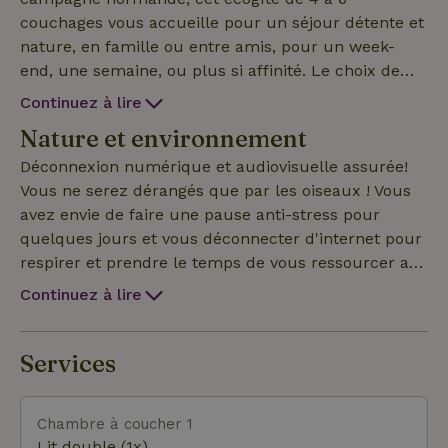
couchages vous accueille pour un séjour détente et
nature, en famille ou entre amis, pour un week-
end, une semaine, ou plus si affinité. Le choix de
matériaux bio-sourcés et l'utilisation d'énergies
Continuez à lire
renouvelables vous permettront de vous reposer
Nature et environnement
dans un environnement sain, authentique et
chaleureux, au coeur du bocage normand. Et ce
Déconnexion numérique et audiovisuelle assurée!
choix permet de maintenir une fraîcheur dans le
Vous ne serez dérangés que par les oiseaux ! Vous
salon ne dépassant pas les 23 ° en pleine canicule,
avez envie de faire une pause anti-stress pour
c'est appréciable en 2026! Avec sa démarche
quelques jours et vous déconnecter d'internet pour
éthique et son charme rustique, La Charrette Bleue
respirer et prendre le temps de vous ressourcer au
est bien plus qu’un gîte : c’est une expérience
contact de la nature, aller pêcher dans un étang à
Continuez à lire
Maison Nature à vivre, une pause inspirante au
proximité si le coeur vous en dit. Pour vivre
rythme du vivant, où chaque détail raconte une
heureux, vivez déconnecté; ! A une heure du Mont-
histoire de territoire, d’engagement et de bien-être
Saint-Michel et des plages du débarquement, et à
Services
profond. Une borne électrique est maintenant à
30 mn' de Caen et de Bayeux, à 20 mn' de la Suisse
votre disposition pour recharger la batterie de votre voi
normande et du Viaduc de la Souleuvre, une
Chambre à coucher 1
situation géographique centrale pour choisir entre
Lit double (1x)