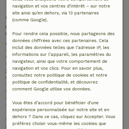
Bon à savoir
navigation et vos centres d’intérêt – sur notre
site ainsi qu’en dehors, via 13 partenaires
Détails du séjour
(comme Google).
Arrivée: 14:00- 19:00
Départ: 07:00- 11:00
Pour rendre cela possible, nous partageons des
données chiffrées avec ces partenaires. Cela
Annulation gratuite dans les 7 jours
inclut des données telles que l’adresse IP, les
Annulation gratuite dans les 7 jours suivant la
informations sur l’appareil, les paramètres du
confirmation de ta réservation, à condition que la
navigateur, ainsi que votre comportement de
demande de réservation ait été effectuée plus de 28
navigation et vos clics. Pour en savoir plus,
jours avant la date de début. Pour les réservations
consultez notre politique de cookies et notre
dont la date de début est dans les 28 jours,
politique de confidentialité, et découvrez
l'annulation gratuite s'applique dans les 24 heures.
comment Google utilise vos données.
Si tu annules dans le délai indiqué, tu as droit à un
remboursement intégral du montant de la
Vous êtes d’accord pour bénéficier d’une
réservation.
expérience personnalisée sur notre site et en
dehors ? Dans ce cas, cliquez sur Accepter. Vous
Passé ce délai, tu recevras un remboursement
préférez choisir vous-même les cookies que
partiel du coût du séjour et un remboursement à