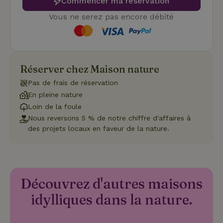
Commencer ma réservation
consenteme
des visiteur
en matière 
Vous ne serez pas encore débité
cookies. Il e
nécessaire
que la
bannière de
cookies
Cookie-
Script.com
Réserver chez Maison nature
Politique de confidentialité de Google
fonctionne
correctemen
Pas de frais de réservation
En pleine nature
Loin de la foule
Nous reversons 5 % de notre chiffre d'affaires à
Nom
Fournisseur
/
Domaine
Expirat
des projets locaux en faveur de la nature.
Fournisseur
/
Nom
Expiration
Description
_nhft_search-geo-json
www.maisonnature.fr
Sessi
Domaine
Fournisseur
/
Nom
Expiration
Description
_ga
Google LLC
1 an 1
Ce nom de
Domaine
.maisonnature.fr
mois
cookie est
associé à
_gcl_au
Google LLC
3 mois
Ce cookie
Google
.maisonnature.fr
est défini
Découvrez d'autres maisons
Universal
par
Analytics -
Doubleclick
idylliques dans la nature.
qui est une
et fournit
mise à jour
des
importante
informations
du service
sur la