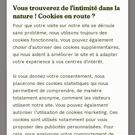
Nature, tranquillité et espace: 5
/5
Vous trouverez de l'intimité dans la
Casa da Flor a trois bungalows joliment
nature ! Cookies en route ?
décorés. L'hébergement offre de nombreuses
possibilités pour se mettre à l'aise sur le terrain.
Pour que votre visite sur notre site se déroule
Les hôtes ont créé différents coins accueillants
sans problème, nous utilisons toujours des
pour s'asseoir. Des chaises longues au bord de
cookies fonctionnels. Vous pouvez également
la magnifique piscine avec vue sur la rivière
choisir d’autoriser des cookies supplémentaires,
t'invitent. Un foyer pour les feux de camp et la
qui nous aident à améliorer le site et à adapter
possibilité de faire des barbecues à l'extérieur -
votre expérience à vos centres d’intérêt.
il n'y a vraiment rien à désirer. Nous avons aussi
beaucoup aimé utiliser les planches de SUP de
Si vous donnez votre consentement, nous
la maison pour faire des tours sur la rivière.
placerons des cookies statistiques qui nous
permettent de comprendre, de manière
Ce texte est traduite automatiquement.
totalement anonyme, comment les visiteurs
Montre l'original.
utilisent notre site. Vous pouvez également
autoriser l’utilisation de cookies marketing. Ces
Voir les 7 avis
cookies sont utilisés notamment pour vous
proposer des publicités personnalisées. Pour
cela, nous analysons votre comportement de