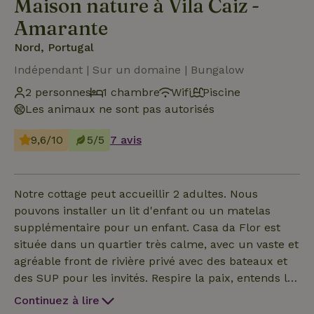
Maison nature à Vila Caiz -
Amarante
Nord, Portugal
Indépendant | Sur un domaine | Bungalow
2 personnes
1 chambre
Wifi
Piscine
Les animaux ne sont pas autorisés
9,6/10
5/5
7 avis
Notre cottage peut accueillir 2 adultes. Nous
pouvons installer un lit d'enfant ou un matelas
supplémentaire pour un enfant. Casa da Flor est
située dans un quartier très calme, avec un vaste et
agréable front de rivière privé avec des bateaux et
des SUP pour les invités. Respire la paix, entends le
chant des oiseaux et des feuilles. Regarde les
Continuez à lire
poissons nager et sauter dans la rivière. Les canards