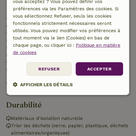
vous acceptez ? Vous pouvez définir vos
100 % de l'acompte :
préférences via les Paramètres des cookies. Si
vous sélectionnez Refuser, seuls les cookies
• Jusqu'à 42 jours avant l'arrivée : remboursement
fonctionnels strictement nécessaires seront
de 70 %
utilisés. Vous pouvez modifier vos préférences à
• Entre 42 et 28 jours avant l'arrivée :
tout moment via le lien (Cookies) en bas de
remboursement de 40 %
chaque page, ou cliquer ici :
Politique en matière
• De 28 jours avant l'arrivée jusqu'au jour même :
de cookies
remboursement de 10 %
• Le jour de l'arrivée ou après : aucun
REFUSER
ACCEPTER
remboursement
Voir tout
AFFICHER LES DÉTAILS
Strictement
Performance
Ciblage
nécessaires
Durabilité
Matériaux d'isolation naturelle
Trier les déchets (verre, papier, plastique, déchets
Fonctionnalité
alimentaires/organiques)