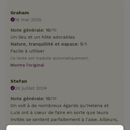
Graham
16 mai 2025
Note générale: 10
/10
Un lieu et un hôte adorables
Nature, tranquillité et espace: 5
/5
Facile à utiliser
Ce texte est traduite automatiquement.
Montre l'original.
Stefan
20 juillet 2024
Note générale: 10
/10
On voit à de nombreux égards qu'Helena et
Luis ont à cœur de faire en sorte que leurs
invités se sentent parfaitement à l'aise. Ailleurs,
on appelle ça un vrai super hôte.