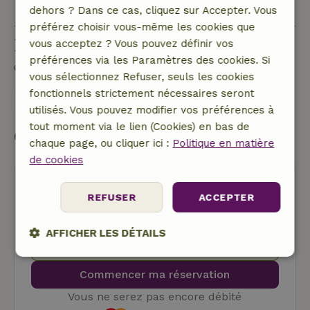
alimentaires/organiques)
dehors ? Dans ce cas, cliquez sur Accepter. Vous
préférez choisir vous-même les cookies que
Poser une question
vous acceptez ? Vous pouvez définir vos
préférences via les Paramètres des cookies. Si
Contacte le propriétaire de la Maison nature.
vous sélectionnez Refuser, seuls les cookies
fonctionnels strictement nécessaires seront
Envoyer un message
utilisés. Vous pouvez modifier vos préférences à
tout moment via le lien (Cookies) en bas de
Commencer ma réservation
chaque page, ou cliquer ici :
Politique en matière
de cookies
REFUSER
ACCEPTER
AFFICHER LES DÉTAILS
Annulation gratuite
Strictement
Performance
Ciblage
nécessaires
Commencer ma réservation
Vous ne serez pas encore débité