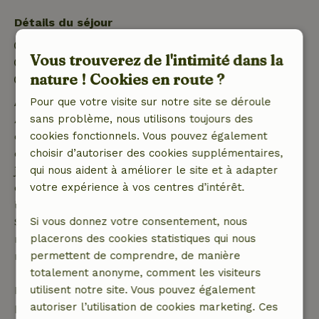
Détails du séjour
Arrivée: 14:00- 22:00
Vous trouverez de l'intimité dans la
Départ: 07:00- 11:59
nature ! Cookies en route ?
Séjour sans contact possible
Pour que votre visite sur notre site se déroule
Annulation gratuite dans les 7 jours
sans problème, nous utilisons toujours des
Annulation gratuite dans les 7 jours suivant la
cookies fonctionnels. Vous pouvez également
confirmation de ta réservation, à condition que la
choisir d’autoriser des cookies supplémentaires,
demande de réservation ait été effectuée plus de 28
qui nous aident à améliorer le site et à adapter
jours avant la date de début. Pour les réservations
votre expérience à vos centres d’intérêt.
dont la date de début est dans les 28 jours,
l'annulation gratuite s'applique dans les 24 heures.
Si vous donnez votre consentement, nous
Si tu annules dans le délai indiqué, tu as droit à un
placerons des cookies statistiques qui nous
remboursement intégral du montant de la
permettent de comprendre, de manière
réservation.
totalement anonyme, comment les visiteurs
utilisent notre site. Vous pouvez également
Passé ce délai, tu recevras un remboursement
autoriser l’utilisation de cookies marketing. Ces
partiel du coût du séjour et un remboursement à