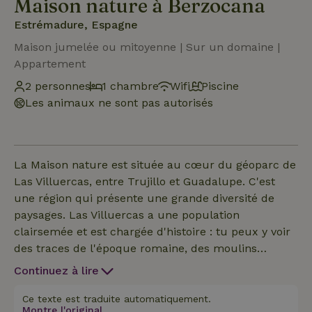
Maison nature à Berzocana
Estrémadure, Espagne
Maison jumelée ou mitoyenne | Sur un domaine |
Appartement
2 personnes
1 chambre
Wifi
Piscine
Les animaux ne sont pas autorisés
La Maison nature est située au cœur du géoparc de
Las Villuercas, entre Trujillo et Guadalupe. C'est
une région qui présente une grande diversité de
paysages. Las Villuercas a une population
clairsemée et est chargée d'histoire : tu peux y voir
des traces de l'époque romaine, des moulins
millénaires et des peintures rupestres. Les
Continuez à lire
propriétaires proposent leur maison rurale, te
permettant de profiter au maximum de ce que la
Ce texte est traduite automatiquement.
Montre l'original.