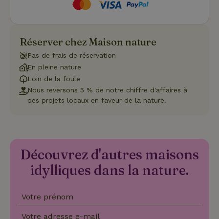
Fonctionnalité
Réserver chez Maison nature
Pas de frais de réservation
En pleine nature
Loin de la foule
Strictement nécessaires
Performance
Ciblage
Nous reversons 5 % de notre chiffre d'affaires à
Fonctionnalité
des projets locaux en faveur de la nature.
Les cookies strictement nécessaires habilitent des
fonctionnalités de base du site Web telles que la connexion
des utilisateurs et la gestion des comptes. Le site Web ne
peut pas être utilisé correctement sans les cookies
strictement nécessaires.
Découvrez d'autres maisons
Fournisseur
/
Nom
Expiration
Description
idylliques dans la nature.
Domaine
CookieScriptConsent
CookieScript
4
Ce cookie e
.maisonnature.fr
semaines
utilisé par l
2 jours
service
Votre prénom
Cookie-
Script.com
pour
Votre adresse e-mail