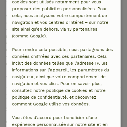
cookies sont utilisés notamment pour vous
100 % de l'acompte :
proposer des publicités personnalisées. Pour
cela, nous analysons votre comportement de
• Jusqu'à 42 jours avant l'arrivée : remboursement
navigation et vos centres d’intérêt – sur notre
de 70 %
site ainsi qu’en dehors, via 13 partenaires
• Entre 42 et 28 jours avant l'arrivée :
(comme Google).
remboursement de 40 %
• De 28 jours avant l'arrivée jusqu'au jour même :
Pour rendre cela possible, nous partageons des
remboursement de 10 %
données chiffrées avec ces partenaires. Cela
• Le jour de l'arrivée ou après : aucun
inclut des données telles que l’adresse IP, les
remboursement
informations sur l’appareil, les paramètres du
navigateur, ainsi que votre comportement de
Voir tout
navigation et vos clics. Pour en savoir plus,
consultez notre politique de cookies et notre
Durabilité
politique de confidentialité, et découvrez
comment Google utilise vos données.
Hors réseau ou alimenté par une énergie 100 %
renouvelable
Vous êtes d’accord pour bénéficier d’une
Trier les déchets (verre, papier, plastique, déchets
expérience personnalisée sur notre site et en