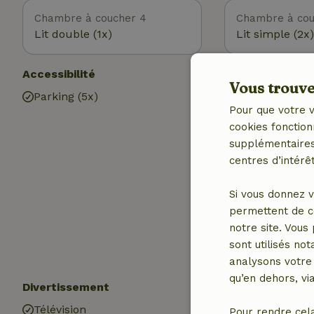
Chambre à coucher 4
Chambre à cou
Lit double (1x)
Lit simple (2x)
Accessibilité
Utilitaires
Vous trouver
Parking (5x)
Accès à Intern
Pour que votre v
Internet
cookies fonction
Cheminée
supplémentaires,
Poêle à bois
centres d’intérêt
Chauffage (cen
Chauffage (éle
Si vous donnez v
Chauffage (éle
permettent de c
Eau potable
notre site. Vous
Eau chaude
sont utilisés no
Electricité
analysons votre 
qu’en dehors, vi
Divertissement
Les enfants
Télévision
Chaise haute b
Pour rendre cel