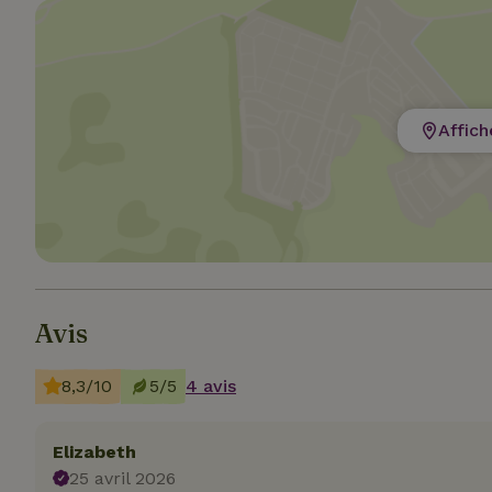
Affich
Les cookies stricte
utilisateurs et la 
nécessaires.
Nom
CookieScriptCons
Avis
8,3/10
5/5
4 avis
Nom
Nom
Fou
Nom
_nhft_search-geo
Do
_ga
Elizabeth
_gcl_au
Go
25 avril 2026
.ma