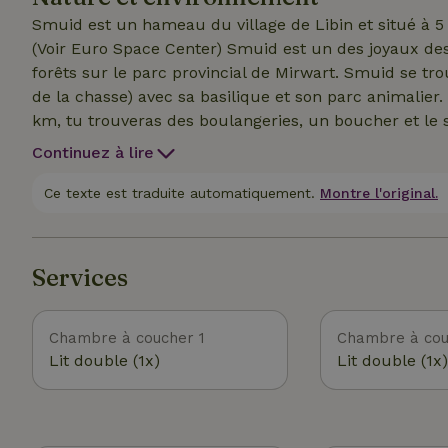
Trois VTT sont disponibles.
Smuid est un hameau du village de Libin et situé à 
(Voir Euro Space Center) Smuid est un des joyaux d
forêts sur le parc provincial de Mirwart. Smuid se tr
de la chasse) avec sa basilique et son parc animalier. 
km, tu trouveras des boulangeries, un boucher et le
supermarchés et magasins de gros. La Roche - Bouill
Continuez à lire
que le magnifique musée en plein air Fourneau Saint
randonnées au départ du chalet ainsi que de beaux 
Ce texte est traduite automatiquement.
Montre l'original.
Services
Chambre à coucher 1
Chambre à cou
Lit double (1x)
Lit double (1x)