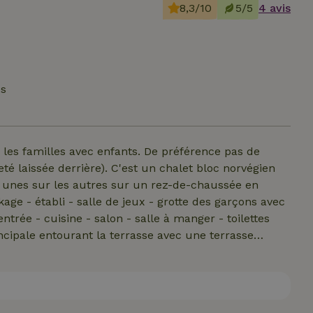
8,3/10
5/5
4 avis
és
té laissée derrière). C'est un chalet bloc norvégien
s unes sur les autres sur un rez-de-chaussée en
ge - établi - salle de jeux - grotte des garçons avec
ntrée - cuisine - salon - salle à manger - toilettes
incipale entourant la terrasse avec une terrasse
 Maison nature il y a 4 couchages : un avec un lit
ine il y a un autre canapé-lit double spacieux. La
es équipements de jeux pour les enfants - cabane
communique directement avec la forêt provinciale.