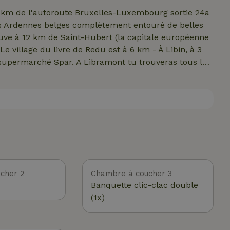
5 km de l'autoroute Bruxelles-Luxembourg sortie 24a
es Ardennes belges complètement entouré de belles
ouve à 12 km de Saint-Hubert (la capitale européenne
Le village du livre de Redu est à 6 km - À Libin, à 3
 supermarché Spar. A Libramont tu trouveras tous les
on - Rochefort est à une demi-heure de route ainsi
 Michel. Peu ou pas de tourisme et de belles
parcours en VTT.
cher 2
Chambre à coucher 3
Banquette clic-clac double
(1x)