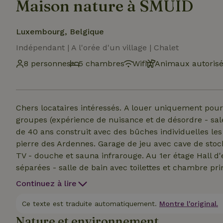
Maison nature à SMUID
Luxembourg, Belgique
Indépendant | A l'orée d'un village | Chalet
8 personnes
5 chambres
Wifi
Animaux autoris
Chers locataires intéressés. A louer uniquement pour les familles avec enfants. De préférence pas de
groupes (expérience de nuisance et de désordre - sale
de 40 ans construit avec des bûches individuelles le
pierre des Ardennes. Garage de jeu avec cave de stocka
TV - douche et sauna infrarouge. Au 1er étage Hall d'e
séparées - salle de bain avec toilettes et chambre pr
orientée sud-est et sud-ouest. Au 2ème étage de cette
Continuez à lire
double et l'autre avec 2 lits d'enfants - sur la mezan
Maison nature dispose d'un jardin de 3000 m2 avec d
Ce texte est traduite automatiquement.
Montre l'original.
dans les arbres et terrain de pétanque, et le jardin 
Nature et environnement