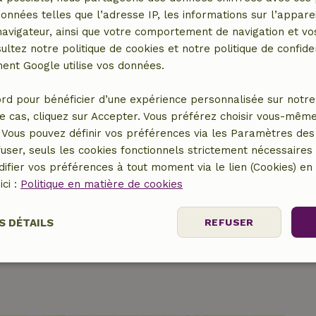
e jeux
Lave-vaisselle
données telles que l’adresse IP, les informations sur l’apparei
Réfrigérateur avec
vigateur, ainsi que votre comportement de navigation et vos
compartiment congélateur
ultez notre politique de cookies et notre politique de confiden
Four
nt Google utilise vos données.
rd pour bénéficier d’une expérience personnalisée sur notre 
e cas, cliquez sur Accepter. Vous préférez choisir vous-même
Vous pouvez définir vos préférences via les Paramètres des 
user, seuls les cookies fonctionnels strictement nécessaires s
r
ifier vos préférences à tout moment via le lien (Cookies) e
ici :
Politique en matière de cookies
S DÉTAILS
REFUSER
nt
Performance
Ciblage
Fo
es