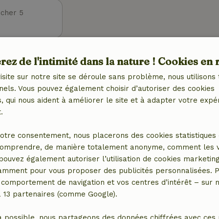
cher 5
Extérieur
ez de l'intimité dans la nature ! Cookies en 
et (WiFi)
Jardin
isite sur notre site se déroule sans problème, nous utilisons 
Jardin (clôturé)
nels. Vous pouvez également choisir d’autoriser des cookies
Barbecue
 qui nous aident à améliorer le site et à adapter votre expé
Meubles de jardin
.
tral)
Terrasse
ctrique, central)
Terrasse (couverte)
otre consentement, nous placerons des cookies statistiques 
ctrique)
Balcon
omprendre, de manière totalement anonyme, comment les vis
Portes de jardin
 pouvez également autoriser l’utilisation de cookies marketin
Débarras
tamment pour vous proposer des publicités personnalisées. P
comportement de navigation et vos centres d’intérêt – sur no
a 13 partenaires (comme Google).
Cuisine
ébé (1x)
Cuisine
a possible, nous partageons des données chiffrées avec ces 