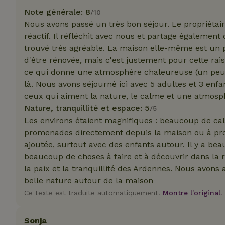
_nhft_translation
Note générale: 8
/10
test_cookie
Go
Nous avons passé un très bon séjour. Le propriétai
.do
réactif. Il réfléchit avec nous et partage également
_nhft_privacy-pol
_ga_JRK1QL37RY
trouvé très agréable. La maison elle-même est un p
IDE
Go
.do
d'être rénovée, mais c'est justement pour cette rai
_nhftconstraint_p
ce qui donne une atmosphère chaleureuse (un peu b
policy
là. Nous avons séjourné ici avec 5 adultes et 3 enfa
ceux qui aiment la nature, le calme et une atmos
_nhft_new-calend
Nature, tranquillité et espace: 5
/5
Les environs étaient magnifiques : beaucoup de calm
promenades directement depuis la maison ou à prox
_nhftconstraint_
onboarding
ajoutée, surtout avec des enfants autour. Il y a bea
beaucoup de choses à faire et à découvrir dans la
_nhftconstraint_t
la paix et la tranquillité des Ardennes. Nous avons 
search
belle nature autour de la maison
_cfuvid
Ce texte est traduite automatiquement.
Montre l'original.
Sonja