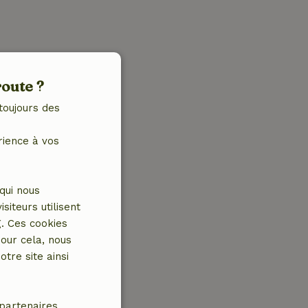
route ?
toujours des
rience à vos
qui nous
iteurs utilisent
g. Ces cookies
our cela, nous
tre site ainsi
partenaires.