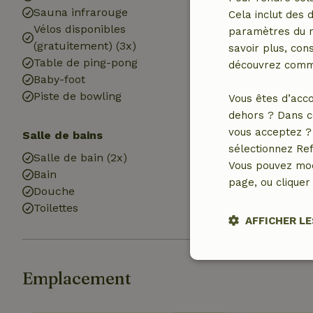
Sauna infrarouge
Équipements d
Cela inclut des 
Vélos disponibles
Plaine de jeux
paramètres du na
(gratuitement) (3x)
savoir plus, cons
Table de ping-pong
découvrez comme
Baby-foot
Piste de bowling
Vous êtes d’acco
dehors ? Dans c
vous acceptez ? 
Salle de bains
Blanchisserie
sélectionnez Ref
Salle de bain (2x)
Machine à lave
Vous pouvez mod
Bain
Sèche-linge
page, ou cliquer 
Douche
Toilettes
AFFICHER LE
Stricteme
nécessair
Emplacement