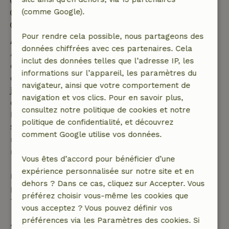
Arrivée: 16:00- 20:00
(comme Google).
Départ: 10:00- 10:01
Séjour sans contact possible
Pour rendre cela possible, nous partageons des
Annulation gratuite dans les 7 jours
données chiffrées avec ces partenaires. Cela
Annulation gratuite dans les 7 jours suivant la
inclut des données telles que l’adresse IP, les
confirmation de ta réservation, à condition que la
informations sur l’appareil, les paramètres du
demande de réservation ait été effectuée plus de 28
navigateur, ainsi que votre comportement de
jours avant la date de début. Pour les réservations
navigation et vos clics. Pour en savoir plus,
dont la date de début est dans les 28 jours,
consultez notre politique de cookies et notre
l'annulation gratuite s'applique dans les 24 heures.
politique de confidentialité, et découvrez
Si tu annules dans le délai indiqué, tu as droit à un
comment Google utilise vos données.
remboursement intégral du montant de la
réservation.
Vous êtes d’accord pour bénéficier d’une
expérience personnalisée sur notre site et en
Passé ce délai, tu recevras un remboursement
dehors ? Dans ce cas, cliquez sur Accepter. Vous
partiel du coût du séjour et un remboursement à
préférez choisir vous-même les cookies que
100 % de l'acompte :
vous acceptez ? Vous pouvez définir vos
préférences via les Paramètres des cookies. Si
• Jusqu'à 42 jours avant l'arrivée : remboursement