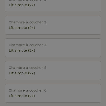
pour traverser Olst, tu atteindras bientôt la Veluwe,
Lit simple (2x)
elle aussi magnifique. L'effraie des clochers, le
rouge-queue à collier, les grives, les bergeronnettes
et bien d'autres encore nichent sur le terrain. En
Chambre à coucher 3
fait, tu n'as pas besoin de quitter les lieux.
Lit simple (2x)
Chambre à coucher 4
Lit simple (2x)
Chambre à coucher 5
Lit simple (2x)
Chambre à coucher 6
Lit simple (2x)