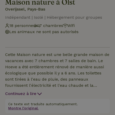
Maison nature à Olst
Overijssel, Pays-Bas
Indépendant | Isolé | Hébergement pour groupes
18 personnes
7 chambres
Wifi
Les animaux ne sont pas autorisés
Cette Maison nature est une belle grande maison de
vacances avec 7 chambres et 7 salles de bain. Le
Hoeve a été entièrement rénové de manière aussi
écologique que possible il y a 6 ans. Les toilettes
sont tirées à l'eau de pluie, des panneaux
fournissent l'électricité et l'eau chaude et la
géothermie pour le chauffage. Le rez-de-chaussée
Continuez à lire
de cette Maison nature fait 450 M2 et contient une
bibliothèque, les salons, la salle de télévision, la
Ce texte est traduite automatiquement.
Montre l'original.
salle à manger et une spacieuse cuisine bien