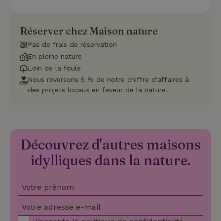
nécessaire
que la
bannière de
cookies
Réserver chez Maison nature
Cookie-
Script.com
Pas de frais de réservation
Politique de confidentialité de Google
fonctionne
correctemen
En pleine nature
Loin de la foule
Nous reversons 5 % de notre chiffre d'affaires à
des projets locaux en faveur de la nature.
Nom
Fournisseur
/
Domaine
Expirat
Fournisseur
/
Nom
Expiration
Description
_nhft_search-geo-json
www.maisonnature.fr
Sessi
Domaine
Fournisseur
/
Nom
Expiration
Description
_ga
Google LLC
1 an 1
Ce nom de
Domaine
.maisonnature.fr
mois
cookie est
Découvrez d'autres maisons
associé à
_gcl_au
Google LLC
3 mois
Ce cookie
Google
.maisonnature.fr
est défini
idylliques dans la nature.
Universal
par
Analytics -
Doubleclick
qui est une
et fournit
mise à jour
des
importante
Votre prénom
informations
du service
sur la
d'analyse le
manière
_nhft_translations
www.maisonnature.fr
Sessi
Votre adresse e-mail
plus
dont
couramment
l'utilisateur
utilisé de