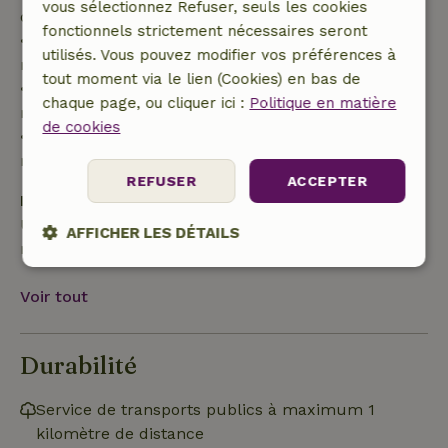
vous sélectionnez Refuser, seuls les cookies
de 70 %
fonctionnels strictement nécessaires seront
• Entre 42 et 28 jours avant l'arrivée :
utilisés. Vous pouvez modifier vos préférences à
remboursement de 40 %
tout moment via le lien (Cookies) en bas de
• De 28 jours avant l'arrivée jusqu'au jour même :
chaque page, ou cliquer ici :
Politique en matière
remboursement de 10 %
de cookies
• Le jour de l'arrivée ou après : aucun
remboursement
REFUSER
ACCEPTER
Dépôt de sécurité
Une caution de 250,00 € s'applique. Tu seras
AFFICHER LES DÉTAILS
remboursé après le départ.
Strictement
Performance
Ciblage
nécessaires
Voir tout
Durabilité
Fonctionnalité
Service de transports publics à maximum 1
kilomètre de distance