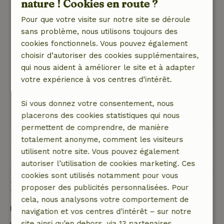
Monica
nature ! Cookies en route ?
26 juin 2020
Pour que votre visite sur notre site se déroule
Note générale: 10
sans problème, nous utilisons toujours des
/10
Zeer prettige ruimte. Ruim opgezet. Overal
cookies fonctionnels. Vous pouvez également
voldoende plek voor privacy en gezamenlijkheid.
choisir d’autoriser des cookies supplémentaires,
Fijn elke kamer een eigen badkamer. Prettige
qui nous aident à améliorer le site et à adapter
persoonlijke inrichting
votre expérience à vos centres d’intérêt.
Nature, tranquillité et espace: 5
/5
Het was fantastisch. Overal groen en rust.
Si vous donnez votre consentement, nous
placerons des cookies statistiques qui nous
Traduisez en Français.
permettent de comprendre, de manière
totalement anonyme, comment les visiteurs
Voir les 2 avis
utilisent notre site. Vous pouvez également
autoriser l’utilisation de cookies marketing. Ces
cookies sont utilisés notamment pour vous
Bon à savoir
proposer des publicités personnalisées. Pour
cela, nous analysons votre comportement de
Détails du séjour
navigation et vos centres d’intérêt – sur notre
site ainsi qu’en dehors, via 13 partenaires