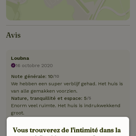
Avis
Loubna
16 octobre 2020
Note générale: 10
/10
We hebben een super verblijf gehad. Het huis is
van alle gemakken voorzien.
Nature, tranquillité et espace: 5
/5
Enorm veel ruimte. Het huis is indrukwekkend
groot.
Traduisez en Français.
Vous trouverez de l'intimité dans la