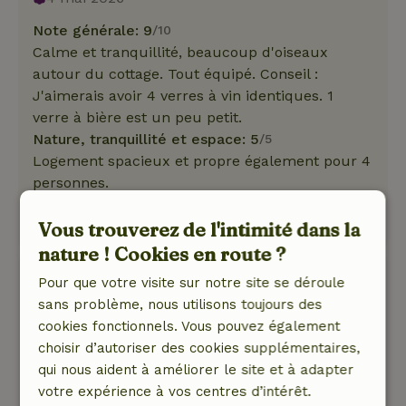
Note générale: 9
/10
Calme et tranquillité, beaucoup d'oiseaux
autour du cottage. Tout équipé. Conseil :
J'aimerais avoir 4 verres à vin identiques. 1
verre à bière est un peu petit.
Nature, tranquillité et espace: 5
/5
Logement spacieux et propre également pour 4
personnes.
Ce texte est traduite automatiquement.
Vous trouverez de l'intimité dans la
Montre l'original.
nature ! Cookies en route ?
Juul
Pour que votre visite sur notre site se déroule
10 avril 2026
sans problème, nous utilisons toujours des
cookies fonctionnels. Vous pouvez également
Note générale: 9
/10
choisir d’autoriser des cookies supplémentaires,
Le seul commentaire que j'ai à faire est que les
qui nous aident à améliorer le site et à adapter
chambres étaient très lumineuses le matin
votre expérience à vos centres d’intérêt.
parce que toutes les fenêtres n'ont pas de