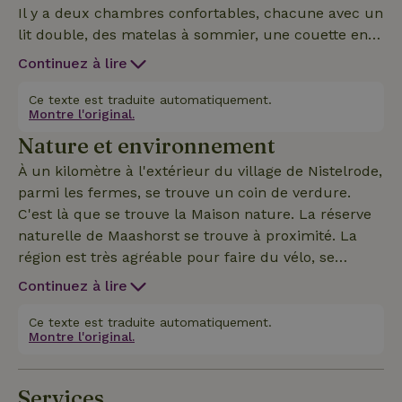
Il y a deux chambres confortables, chacune avec un
lit double, des matelas à sommier, une couette en
duvet et des oreillers en duvet. Les draps et les
Continuez à lire
serviettes sont fournis. Il y a de nombreuses
fenêtres donnant sur le jardin et la terrasse avec
Ce texte est traduite automatiquement.
Montre l'original.
intimité. Il y a un solide poêle à bois et la cuisine est
Nature et environnement
complète avec un lave-vaisselle. Le cottage est
entouré de verdure et donne sur une forêt
À un kilomètre à l'extérieur du village de Nistelrode,
d'oiseaux. À côté du cottage se trouve une piscine
parmi les fermes, se trouve un coin de verdure.
qui appartient à la ferme voisine mais qui peut être
C'est là que se trouve la Maison nature. La réserve
utilisée pour la baignade en été.
naturelle de Maashorst se trouve à proximité. La
région est très agréable pour faire du vélo, se
promener, observer les oiseaux et ne rien faire.
Continuez à lire
Ce texte est traduite automatiquement.
Montre l'original.
Services