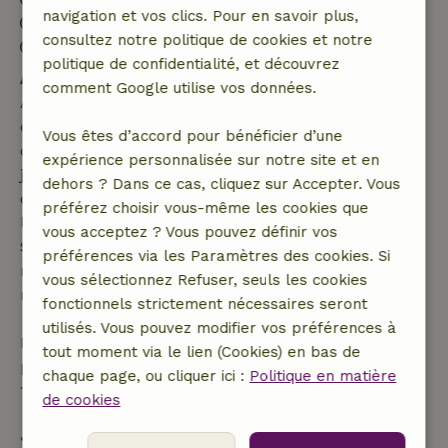
navigation et vos clics. Pour en savoir plus,
Départ: 07:00- 10:00
consultez notre politique de cookies et notre
Séjour sans contact possible
politique de confidentialité, et découvrez
Annulation gratuite dans les 7 jours
comment Google utilise vos données.
Annulation gratuite dans les 7 jours suivant la
confirmation de ta réservation, à condition que la
Vous êtes d’accord pour bénéficier d’une
demande de réservation ait été effectuée plus de 28
expérience personnalisée sur notre site et en
jours avant la date de début. Pour les réservations
dehors ? Dans ce cas, cliquez sur Accepter. Vous
dont la date de début est dans les 28 jours,
préférez choisir vous-même les cookies que
l'annulation gratuite s'applique dans les 24 heures.
vous acceptez ? Vous pouvez définir vos
Si tu annules dans le délai indiqué, tu as droit à un
préférences via les Paramètres des cookies. Si
remboursement intégral du montant de la
vous sélectionnez Refuser, seuls les cookies
réservation.
fonctionnels strictement nécessaires seront
utilisés. Vous pouvez modifier vos préférences à
Passé ce délai, tu recevras un remboursement
tout moment via le lien (Cookies) en bas de
partiel du coût du séjour et un remboursement à
chaque page, ou cliquer ici :
Politique en matière
100 % de l'acompte :
de cookies
• Jusqu'à 42 jours avant l'arrivée : remboursement