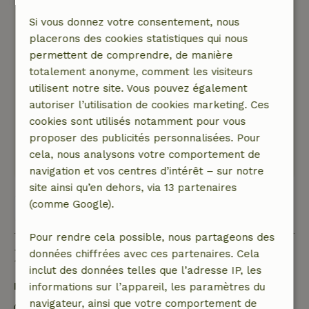
rideaux.
Si vous donnez votre consentement, nous
Nature, tranquillité et espace: 5
/5
placerons des cookies statistiques qui nous
Nous avons passé un agréable moment dans ce
permettent de comprendre, de manière
magnifique cottage. L'emplacement est très
totalement anonyme, comment les visiteurs
agréable et nous avons été impressionnés par
utilisent notre site. Vous pouvez également
l'ameublement. Parfait pour dîner toute la
autoriser l’utilisation de cookies marketing. Ces
soirée et s'asseoir ensuite près du feu de bois.
cookies sont utilisés notamment pour vous
Vraiment génial !
proposer des publicités personnalisées. Pour
Ce texte est traduite automatiquement.
cela, nous analysons votre comportement de
Montre l'original.
navigation et vos centres d’intérêt – sur notre
site ainsi qu’en dehors, via 13 partenaires
(comme Google).
Voir les 115 avis
Pour rendre cela possible, nous partageons des
Bon à savoir
données chiffrées avec ces partenaires. Cela
inclut des données telles que l’adresse IP, les
Détails du séjour
informations sur l’appareil, les paramètres du
navigateur, ainsi que votre comportement de
Arrivée: 15:00- 22:00