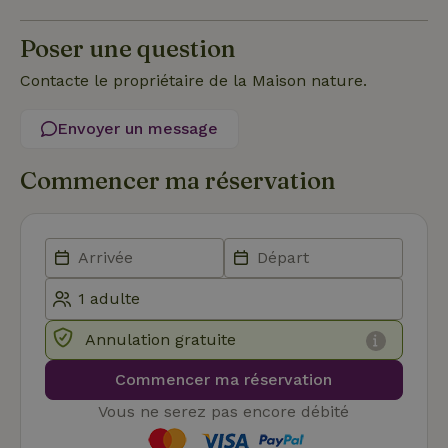
strictement nécessaires.
Poser une question
Fournisseur
/
Nom
Expiration
Description
Domaine
Contacte le propriétaire de la Maison nature.
CookieScriptConsent
CookieScript
4
Ce cookie e
.maisonnature.fr
semaines
utilisé par l
2 jours
service
Envoyer un message
Cookie-
Script.com
pour
Commencer ma réservation
mémoriser
les
préférence
de
consenteme
des visiteur
en matière 
cookies. Il e
nécessaire
que la
bannière de
cookies
Annulation gratuite
Cookie-
Script.com
Politique de confidentialité de Google
fonctionne
Commencer ma réservation
correctemen
Vous ne serez pas encore débité