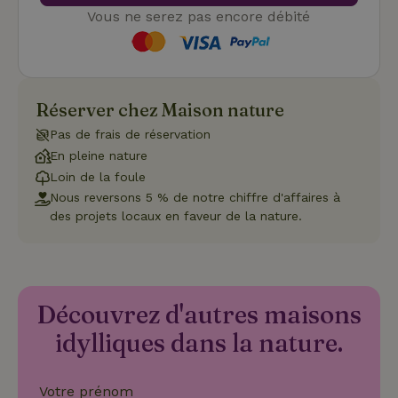
des visiteur
Vous ne serez pas encore débité
en matière 
cookies. Il e
nécessaire
que la
bannière de
cookies
Cookie-
Réserver chez Maison nature
Script.com
Politique de confidentialité de Google
fonctionne
correctemen
Pas de frais de réservation
En pleine nature
Loin de la foule
Nous reversons 5 % de notre chiffre d'affaires à
Nom
Fournisseur
/
Domaine
Expirat
des projets locaux en faveur de la nature.
Fournisseur
/
Nom
Expiration
Description
_nhft_search-geo-json
www.maisonnature.fr
Sessi
Domaine
Fournisseur
/
Nom
Expiration
Description
_ga
Google LLC
1 an 1
Ce nom de
Domaine
.maisonnature.fr
mois
cookie est
associé à
_gcl_au
Google LLC
3 mois
Ce cookie
Google
Découvrez d'autres maisons
.maisonnature.fr
est défini
Universal
par
Analytics -
Doubleclick
idylliques dans la nature.
qui est une
et fournit
mise à jour
des
importante
informations
du service
sur la
Votre prénom
d'analyse le
manière