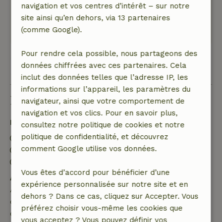
navigation et vos centres d’intérêt – sur notre
vélo/voiture pour quelques portes de la nature.
site ainsi qu’en dehors, via 13 partenaires
Ce texte est traduite automatiquement.
(comme Google).
Montre l'original.
Pour rendre cela possible, nous partageons des
données chiffrées avec ces partenaires. Cela
Voir les 24 avis
inclut des données telles que l’adresse IP, les
informations sur l’appareil, les paramètres du
Bon à savoir
navigateur, ainsi que votre comportement de
navigation et vos clics. Pour en savoir plus,
Détails du séjour
consultez notre politique de cookies et notre
politique de confidentialité, et découvrez
Arrivée: 16:00- 22:00
comment Google utilise vos données.
Départ: 08:00- 11:00
Séjour sans contact possible
Vous êtes d’accord pour bénéficier d’une
Annulation gratuite dans les 7 jours
expérience personnalisée sur notre site et en
Annulation gratuite dans les 7 jours suivant la
dehors ? Dans ce cas, cliquez sur Accepter. Vous
confirmation de ta réservation, à condition que la
préférez choisir vous-même les cookies que
demande de réservation ait été effectuée plus de 28
vous acceptez ? Vous pouvez définir vos