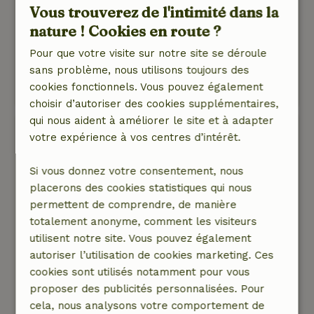
Note générale: 8
/10
Vous trouverez de l'intimité dans la
Hôtesse sympathique Chalet propre et moderne
nature ! Cookies en route ?
Nature, tranquillité et espace: 5
/5
Pour que votre visite sur notre site se déroule
N/A
sans problème, nous utilisons toujours des
Ce texte est traduite automatiquement.
cookies fonctionnels. Vous pouvez également
Montre l'original.
choisir d’autoriser des cookies supplémentaires,
qui nous aident à améliorer le site et à adapter
R
votre expérience à vos centres d’intérêt.
3 janvier 2022
Si vous donnez votre consentement, nous
Note générale: 8
/10
placerons des cookies statistiques qui nous
Accueil sympathique et amical. Le cottage est
permettent de comprendre, de manière
tip top en ordre et assez récent. Proche du
totalement anonyme, comment les visiteurs
centre de Hapert. Mais pas en pleine nature. Le
utilisent notre site. Vous pouvez également
jardin n'offre pas de vue, ce qui est dommage.
autoriser l’utilisation de cookies marketing. Ces
Equipement du cottage top.
cookies sont utilisés notamment pour vous
Nature, tranquillité et espace: 4
/5
proposer des publicités personnalisées. Pour
Beau cottage dans une belle région, pas
cela, nous analysons votre comportement de
directement dans la nature, un peu de