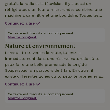
gratuit, la radio et la télévision. Il y a aussi un
réfrigérateur, un four à micro-ondes combiné, une
machine à café filtre et une bouilloire. Toutes les
fenêtres sont équipées de moustiquaires. Il y a
Continuez à lire
aussi une salle de bain spacieuse avec une douche
à l'italienne, un lavabo. De nombreux draps de bain
Ce texte est traduite automatiquement.
Montre l'original.
sont fournis. Les toilettes sont séparées. À l'étage, il
Nature et environnement
y a deux chambres. La première chambre a un
sommier double avec surmatelas et la deuxième
Lorsque tu traverses la route, tu entres
chambre a deux sommiers simples séparés. Les lits
immédiatement dans une réserve naturelle où tu
sont faits avec des draps d'hôtel de haute qualité,
peux faire une belle promenade le long du
lavés par le pressing. La climatisation dans les
Goaperspad, un parcours de 3 km. En outre, il
chambres peut à la fois rafraîchir et chauffer.
existe différentes zones où tu peux te promener à
Directement adjacente à la maison se trouve la
pied ou à vélo, comme la Cartierheide, la Neterselse
Continuez à lire
terrasse privée de 20 m2,. Un parasol et un
Heide, la Beerzedal, la Pan, la Pals, la Kroonven et la
barbecue sont disponibles. Il y a également un
Laarven. Des itinéraires divertissants sur la base du
Ce texte est traduite automatiquement.
grand parking sur place et un abri à vélos couvert
Montre l'original.
réseau de jonctions ou sur mesure ! À travers des
et verrouillable avec une borne de recharge. Si tu
villages caractéristiques, sur de belles landes, des
es 2 personnes, nous avons aussi la Maison nature