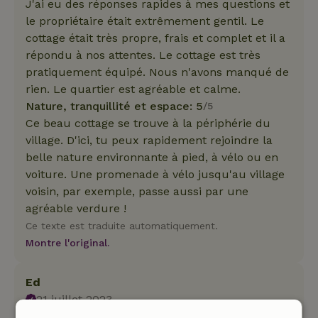
J'ai eu des réponses rapides à mes questions et
le propriétaire était extrêmement gentil. Le
cottage était très propre, frais et complet et il a
répondu à nos attentes. Le cottage est très
pratiquement équipé. Nous n'avons manqué de
rien. Le quartier est agréable et calme.
Nature, tranquillité et espace: 5
/5
Ce beau cottage se trouve à la périphérie du
village. D'ici, tu peux rapidement rejoindre la
belle nature environnante à pied, à vélo ou en
voiture. Une promenade à vélo jusqu'au village
voisin, par exemple, passe aussi par une
agréable verdure !
Ce texte est traduite automatiquement.
Montre l'original.
Ed
21 juillet 2023