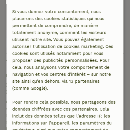
Wij hebben daar geen last van gehad,
integendeel, het is wel gezellig. Maar
Si vous donnez votre consentement, nous
alleenstaand is het dus niet.
placerons des cookies statistiques qui nous
Traduisez en Français.
permettent de comprendre, de manière
totalement anonyme, comment les visiteurs
utilisent notre site. Vous pouvez également
Voir les 4 avis
autoriser l’utilisation de cookies marketing. Ces
cookies sont utilisés notamment pour vous
proposer des publicités personnalisées. Pour
Bon à savoir
cela, nous analysons votre comportement de
navigation et vos centres d’intérêt – sur notre
Détails du séjour
site ainsi qu’en dehors, via 13 partenaires
Arrivée: 14:00- 18:00
(comme Google).
Départ: 07:00- 11:00
Annulation gratuite dans les 7 jours
Pour rendre cela possible, nous partageons des
Annulation gratuite dans les 7 jours suivant la
données chiffrées avec ces partenaires. Cela
confirmation de ta réservation, à condition que la
inclut des données telles que l’adresse IP, les
demande de réservation ait été effectuée plus de 28
informations sur l’appareil, les paramètres du
jours avant la date de début. Pour les réservations