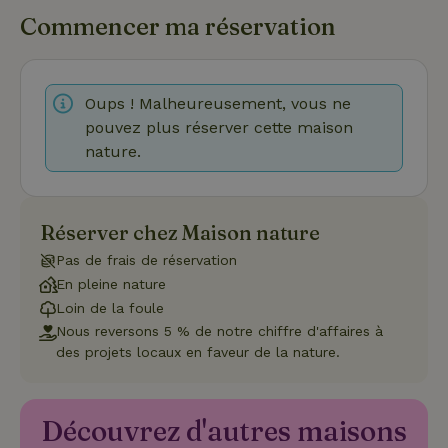
peut pas être utilisé correctement sans les cookies
Commencer ma réservation
strictement nécessaires.
Fournisseur
/
Nom
Expiration
Description
Domaine
CookieScriptConsent
CookieScript
4
Ce cookie e
Oups ! Malheureusement, vous ne
.maisonnature.fr
semaines
utilisé par l
pouvez plus réserver cette maison
2 jours
service
Cookie-
nature.
Script.com
pour
mémoriser
les
préférence
de
Réserver chez Maison nature
consenteme
des visiteur
Pas de frais de réservation
en matière 
cookies. Il e
En pleine nature
nécessaire
Loin de la foule
que la
bannière de
Nous reversons 5 % de notre chiffre d'affaires à
cookies
Cookie-
des projets locaux en faveur de la nature.
Script.com
Politique de confidentialité de Google
fonctionne
correctemen
Découvrez d'autres maisons