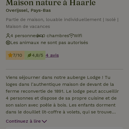
Maison nature à Haarle
Overijssel, Pays-Bas
Partie de maison, louable individuellement | Isolé |
Maison de vacances
4 personnes
0 chambres
Wifi
Les animaux ne sont pas autorisés
7/10
4,8/5
4 avis
Viens séjourner dans notre auberge Lodge ! Tu
loges dans l'authentique maison de devant de la
ferme reconvertie de 1891. Le lodge peut accueillir
4 personnes et dispose de sa propre cuisine et de
son salon avec poêle à bois. Les enfants dorment
dans le douillet lit-coffre à volets, qui se trouve
dans la chambre des parents. Imagine-toi de retour
Continuez à lire
dans la cour de ferme d'antan. L'auberge date de