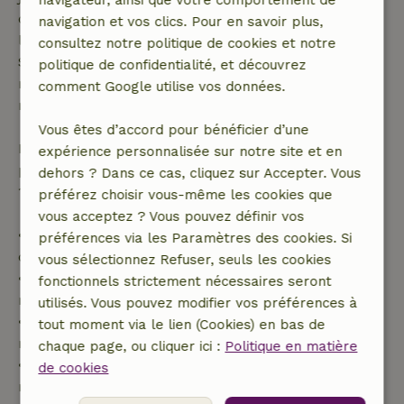
navigateur, ainsi que votre comportement de
dont la date de début est dans les 28 jours,
navigation et vos clics. Pour en savoir plus,
l'annulation gratuite s'applique dans les 24 heures.
consultez notre politique de cookies et notre
Si tu annules dans le délai indiqué, tu as droit à un
politique de confidentialité, et découvrez
remboursement intégral du montant de la
comment Google utilise vos données.
réservation.
Vous êtes d’accord pour bénéficier d’une
Passé ce délai, tu recevras un remboursement
expérience personnalisée sur notre site et en
partiel du coût du séjour et un remboursement à
dehors ? Dans ce cas, cliquez sur Accepter. Vous
100 % de l'acompte :
préférez choisir vous-même les cookies que
vous acceptez ? Vous pouvez définir vos
• Jusqu'à 42 jours avant l'arrivée : remboursement
préférences via les Paramètres des cookies. Si
de 70 %
vous sélectionnez Refuser, seuls les cookies
• Entre 42 et 28 jours avant l'arrivée :
fonctionnels strictement nécessaires seront
remboursement de 40 %
utilisés. Vous pouvez modifier vos préférences à
• De 28 jours avant l'arrivée jusqu'au jour même :
tout moment via le lien (Cookies) en bas de
remboursement de 10 %
chaque page, ou cliquer ici :
Politique en matière
• Le jour de l'arrivée ou après : aucun
de cookies
remboursement