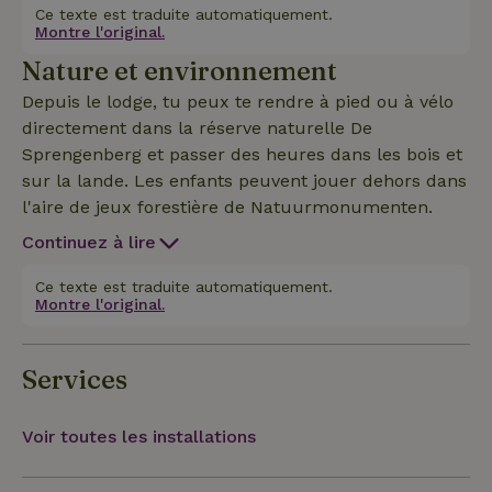
1891 et a été restaurée avec style, en préservant les
Ce texte est traduite automatiquement.
Montre l'original.
détails et les fermes anciennes. L'auberge dispose
Nature et environnement
d'un salon confortable avec une cheminée ouverte,
d'une kitchenette de luxe, d'une table à manger et
Depuis le lodge, tu peux te rendre à pied ou à vélo
de toilettes séparées. Blottis-toi sur le canapé avec
directement dans la réserve naturelle De
une couverture ou glisse-toi dans le fauteuil à
Sprengenberg et passer des heures dans les bois et
bascule près du poêle à bois. Joue à un jeu de
sur la lande. Les enfants peuvent jouer dehors dans
société ou lis un bon livre. Pour ceux qui ne
l'aire de jeux forestière de Natuurmonumenten.
peuvent toujours pas se passer de .... il y a la
Continuez à lire
télévision intelligente. C'est ici que le passé et le
présent se rejoignent et que tu peux complètement
Ce texte est traduite automatiquement.
te détendre.
Montre l'original.
Services
Voir toutes les installations