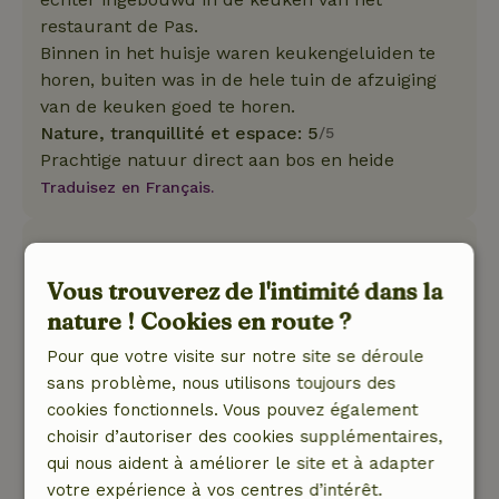
restaurant de Pas.
Binnen in het huisje waren keukengeluiden te
horen, buiten was in de hele tuin de afzuiging
van de keuken goed te horen.
Nature, tranquillité et espace: 5
/5
Prachtige natuur direct aan bos en heide
Traduisez en Français.
Juliette
8 août 2021
Vous trouverez de l'intimité dans la
Note générale: 8
nature ! Cookies en route ?
/10
Knus huisje temidden van de natuur. Prima
Pour que votre visite sur notre site se déroule
uitvalsbasis voor vele prachtige wandelingen.
sans problème, nous utilisons toujours des
Nature, tranquillité et espace: 5
/5
cookies fonctionnels. Vous pouvez également
Vanuit het huisje loop je zo het bos in en de hei
choisir d’autoriser des cookies supplémentaires,
op. Het appartement zit is aan de achterzijde
qui nous aident à améliorer le site et à adapter
van een restaurant dat 's avonds om 6 uur sluit.
votre expérience à vos centres d’intérêt.