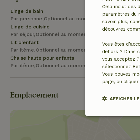
Cela inclut des 
Linge de bain
paramètres du na
Par personne,Optionnel au moment de la réservation
savoir plus, cons
Linge de cuisine
découvrez comme
Par séjour,Optionnel au moment de la réservation
Lit d'enfant
Vous êtes d’acco
Par itème,Optionnel au moment de la réservation
dehors ? Dans c
Chaise haute pour enfants
vous acceptez ? 
Par itème,Optionnel au moment de la réservation
sélectionnez Ref
Vous pouvez mod
page, ou cliquer 
Emplacement
AFFICHER LE
Stricteme
nécessair