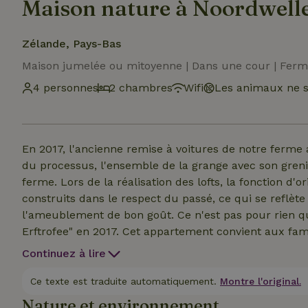
Maison nature à Noordwell
Zélande, Pays-Bas
Maison jumelée ou mitoyenne | Dans une cour | Fer
4 personnes
2 chambres
Wifi
Les animaux ne s
En 2017, l'ancienne remise à voitures de notre ferm
du processus, l'ensemble de la grange avec son greni
ferme. Lors de la réalisation des lofts, la fonction d'o
construits dans le respect du passé, ce qui se reflète 
l'ameublement de bon goût. Ce n'est pas pour rien 
Erftrofee" en 2017. Cet appartement convient aux fa
deux chambres à coucher, dont l'une se trouve au rez
Continuez à lire
salle de bain avec douche à l'italienne et des toilett
confortable chauffage au sol, ce qui en fait un endr
Ce texte est traduite automatiquement.
Montre l'original.
portes-fenêtres du salon donnent un accès direct à l
Nature et environnement