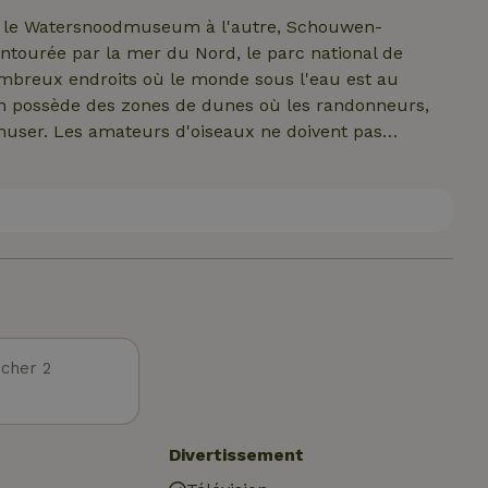
nt pas admis.
 et le Watersnoodmuseum à l'autre, Schouwen-
 entourée par la mer du Nord, le parc national de
nombreux endroits où le monde sous l'eau est au
n possède des zones de dunes où les randonneurs,
s'amuser. Les amateurs d'oiseaux ne doivent pas
es. La ville historique de Zierikzee est située au
s constituent l'arrière-pays verdoyant de l'île. La côte
 grandes plages propres, est à deux pas de chez nous.
cher 2
Divertissement