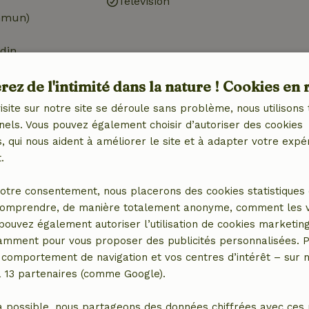
Télévision
mmun)
din
erte)
ez de l'intimité dans la nature ! Cookies en 
n
isite sur notre site se déroule sans problème, nous utilisons 
nels. Vous pouvez également choisir d’autoriser des cookies
Salle de bains
 qui nous aident à améliorer le site et à adapter votre expé
.
Equipements sanitaires
Douche
otre consentement, nous placerons des cookies statistiques 
avec
Toilettes
omprendre, de manière totalement anonyme, comment les vis
congélateur
 pouvez également autoriser l’utilisation de cookies marketin
tamment pour vous proposer des publicités personnalisées. P
e)
comportement de navigation et vos centres d’intérêt – sur no
a 13 partenaires (comme Google).
a possible, nous partageons des données chiffrées avec ces 