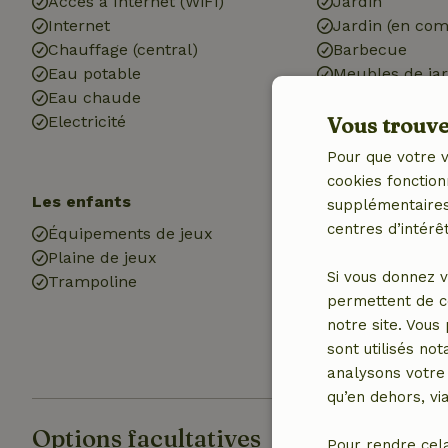
Accès à Internet (WiFi)
Jardin
Internet
Jardin (en co
Chauffage (central)
Barbecue
Eau potable
Meubles de jar
Eau chaude
Terrasse (couv
Electricité
Vous trouver
Portes de jardi
Débarras
Pour que votre v
cookies fonction
Les enfants
Cuisine
supplémentaires,
centres d’intérêt
Équipements de jeux
Cuisine
Plaine de jeux
Lave-vaisselle
Si vous donnez v
Trampoline
Réfrigérateur 
permettent de c
compartiment 
notre site. Vous
Four
sont utilisés no
Gaz (/cuisinièr
analysons votre 
qu’en dehors, vi
Options facultatives
Pour rendre cel