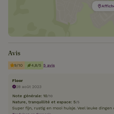
Affich
Les cookies stricte
utilisateurs et la 
nécessaires.
Nom
Avis
CookieScriptCons
9/10
4,8/5
5 avis
Floor
28 août 2023
Nom
Nom
Note générale: 10
/10
Fou
Nom
_nhft_search-geo
Do
Nature, tranquillité et espace: 5
/5
_ga
_gcl_au
Go
Super fijn, rustig en mooi huisje. Veel leuke dingen
.ma