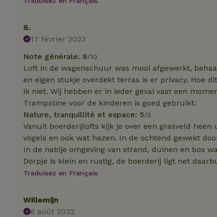
Traduisez en Français.
_nhft_translation
test_cookie
Go
S.
.do
17 février 2023
_nhft_privacy-pol
_ga_JRK1QL37RY
IDE
Go
Note générale: 9
.do
/10
Loft in de wagenschuur was mooi afgewerkt, behaagl
_nhftconstraint_p
policy
en eigen stukje overdekt terras is er privacy. Hoe di
ik niet. Wij hebben er in ieder geval vast een mome
_nhft_new-calend
Trampoline voor de kinderen is goed gebruikt.
Nature, tranquillité et espace: 5
/5
Vanuit boerderijlofts kijk je over een grasveld heen
_nhftconstraint_
vogels en ook wat hazen. In de ochtend gewekt doo
onboarding
In de nabije omgeving van strand, duinen en bos waa
_nhftconstraint_t
Dorpje is klein en rustig, de boerderij ligt net daa
search
Traduisez en Français.
_cfuvid
Willemijn
6 août 2022