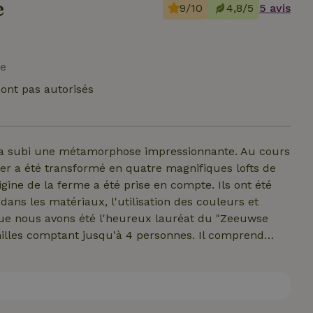
e
9/10
4,8/5
5 avis
me
ont pas autorisés
e a subi une métamorphose impressionnante. Au cours
er a été transformé en quatre magnifiques lofts de
rigine de la ferme a été prise en compte. Ils ont été
dans les matériaux, l'utilisation des couleurs et
que nous avons été l'heureux lauréat du "Zeeuwse
milles comptant jusqu'à 4 personnes. Il comprend
-de-chaussée. C'est également ici que se trouve la
es séparées. Tout le rez-de-chaussée est doté d'un
oit agréable même pendant les mois d'hiver. Les
a véranda couverte et au jardin adjacent avec un