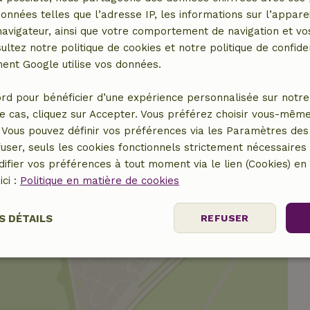
données telles que l’adresse IP, les informations sur l’apparei
6,50 €
vigateur, ainsi que votre comportement de navigation et vos
ultez notre politique de cookies et notre politique de confiden
4,50 €
nt Google utilise vos données.
7,50 €
rd pour bénéficier d’une expérience personnalisée sur notre 
e cas, cliquez sur Accepter. Vous préférez choisir vous-même
7,50 €
Vous pouvez définir vos préférences via les Paramètres des 
user, seuls les cookies fonctionnels strictement nécessaires s
ifier vos préférences à tout moment via le lien (Cookies) e
ici :
Politique en matière de cookies
S DÉTAILS
REFUSER
nt
Performance
Ciblage
Fo
es