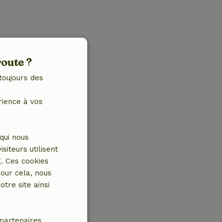
route ?
toujours des
rience à vos
qui nous
iteurs utilisent
g. Ces cookies
our cela, nous
tre site ainsi
partenaires.