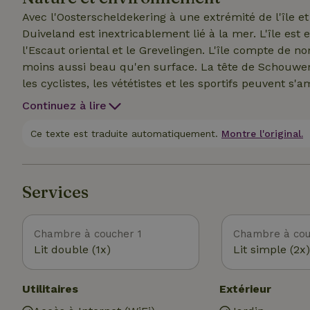
grand bain de soleil. Les animaux domestiques ne so
Avec l'Oosterscheldekering à une extrémité de l'île
Duiveland est inextricablement lié à la mer. L'île est
l'Escaut oriental et le Grevelingen. L'île compte de 
moins aussi beau qu'en surface. La tête de Schouwe
les cyclistes, les vététistes et les sportifs peuvent 
manquer le Plan Tureluur, qui s'étend sur 4400 hectar
Continuez à lire
centre de l'île. Les villages et les polders environnant
de la mer du Nord, magnifiquement étendue, avec ses
Ce texte est traduite automatiquement.
Montre l'original.
Services
Chambre à coucher 1
Chambre à cou
Lit double (1x)
Lit simple (2x)
Utilitaires
Extérieur