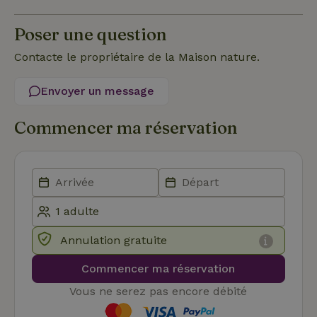
strictement nécessaires.
Poser une question
Fournisseur
/
Nom
Expiration
Description
Domaine
Contacte le propriétaire de la Maison nature.
CookieScriptConsent
CookieScript
4
Ce cookie e
.maisonnature.fr
semaines
utilisé par l
2 jours
service
Envoyer un message
Cookie-
Script.com
pour
Commencer ma réservation
mémoriser
les
préférence
de
consenteme
des visiteur
en matière 
cookies. Il e
nécessaire
que la
bannière de
cookies
Annulation gratuite
Cookie-
Script.com
Politique de confidentialité de Google
fonctionne
Commencer ma réservation
correctemen
Vous ne serez pas encore débité