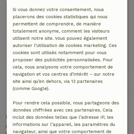
A l'arrivée un frigo avec repas, fruits frais et vin
Si vous donnez votre consentement, nous
! Hospitalité et tout dans la maison ! Un endroit
placerons des cookies statistiques qui nous
au top, fortement recommandé !
permettent de comprendre, de manière
Nature, tranquillité et espace: 5
/5
totalement anonyme, comment les visiteurs
Perfetto. Gîte super sympa, vraiment à deux pas
utilisent notre site. Vous pouvez également
de belles balades et bien sûr d'Assise ! Belle
autoriser l’utilisation de cookies marketing. Ces
semaine avec des livres et des pensées à zéro....
cookies sont utilisés notamment pour vous
Ce texte est traduite automatiquement.
proposer des publicités personnalisées. Pour
Montre l'original.
cela, nous analysons votre comportement de
navigation et vos centres d’intérêt – sur notre
site ainsi qu’en dehors, via 13 partenaires
Voir les 30 avis
(comme Google).
Bon à savoir
Pour rendre cela possible, nous partageons des
données chiffrées avec ces partenaires. Cela
Détails du séjour
inclut des données telles que l’adresse IP, les
informations sur l’appareil, les paramètres du
Arrivée: 16:00- 22:00
navigateur, ainsi que votre comportement de
Départ: 07:00- 11:00