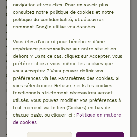
navigation et vos clics. Pour en savoir plus,
Séjour sans contact possible
consultez notre politique de cookies et notre
Environnement sans feux d’artifice
politique de confidentialité, et découvrez
Annulation gratuite dans les 7 jours
comment Google utilise vos données.
Annulation gratuite dans les 7 jours suivant la
confirmation de ta réservation, à condition que la
Vous êtes d’accord pour bénéficier d’une
demande de réservation ait été effectuée plus de 28
expérience personnalisée sur notre site et en
jours avant la date de début. Pour les réservations
dehors ? Dans ce cas, cliquez sur Accepter. Vous
dont la date de début est dans les 28 jours,
préférez choisir vous-même les cookies que
l'annulation gratuite s'applique dans les 24 heures.
vous acceptez ? Vous pouvez définir vos
Si tu annules dans le délai indiqué, tu as droit à un
préférences via les Paramètres des cookies. Si
remboursement intégral du montant de la
vous sélectionnez Refuser, seuls les cookies
réservation.
fonctionnels strictement nécessaires seront
utilisés. Vous pouvez modifier vos préférences à
Passé ce délai, tu recevras un remboursement
tout moment via le lien (Cookies) en bas de
partiel du coût du séjour et un remboursement à
chaque page, ou cliquer ici :
Politique en matière
100 % de l'acompte :
de cookies
• Jusqu'à 42 jours avant l'arrivée : remboursement