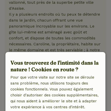
vallonné, tout près de la superbe petite ville
d'Assise.
Il y a plusieurs endroits où tu peux te détendre
dans le jardin, chacun offrant une vue
panoramique incroyable sur les environs. Le
gîte lui-même est aménagé avec goût et
confort, et dispose de toutes les commodités
nécessaires. Caroline, la propriétaire, habite sur
le même domaine et est très serviable ; à notre
arrivée, on a trouvé un frigo bien rempli avec
Vous trouverez de l'intimité dans la
plein de bonnes choses. On te le recommande
vivement !
nature ! Cookies en route ?
Ce texte est traduite automatiquement.
Pour que votre visite sur notre site se déroule
Montre l'original.
sans problème, nous utilisons toujours des
cookies fonctionnels. Vous pouvez également
Vincent
choisir d’autoriser des cookies supplémentaires,
31 mai 2026
qui nous aident à améliorer le site et à adapter
votre expérience à vos centres d’intérêt.
Note générale: 9
/10