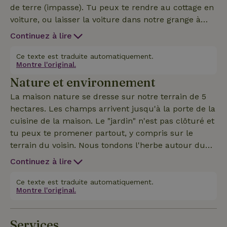
de terre (impasse). Tu peux te rendre au cottage en
voiture, ou laisser la voiture dans notre grange à
foin et marcher 50 mètres.
Continuez à lire
Ce texte est traduite automatiquement.
Montre l'original.
Nature et environnement
La maison nature se dresse sur notre terrain de 5
hectares. Les champs arrivent jusqu'à la porte de la
cuisine de la maison. Le "jardin" n'est pas clôturé et
tu peux te promener partout, y compris sur le
terrain du voisin. Nous tondons l'herbe autour du
chalet, mais pas dans les champs qui nous
Continuez à lire
entourent (seulement les fois obligatoires en été
pour éviter les incendies).
Ce texte est traduite automatiquement.
Montre l'original.
Services