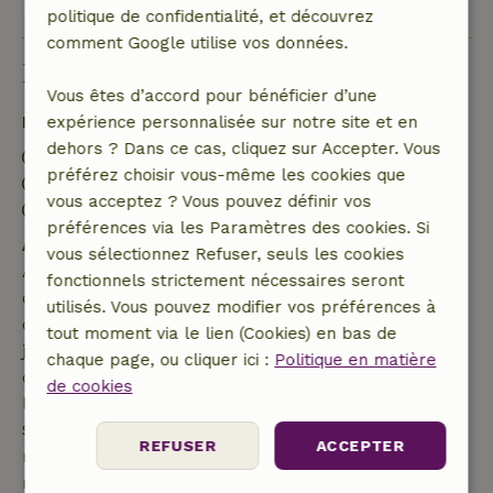
politique de confidentialité, et découvrez
comment Google utilise vos données.
Bon à savoir
Vous êtes d’accord pour bénéficier d’une
Détails du séjour
expérience personnalisée sur notre site et en
dehors ? Dans ce cas, cliquez sur Accepter. Vous
Arrivée: 15:00- 22:00
préférez choisir vous-même les cookies que
Départ: 07:00- 11:00
vous acceptez ? Vous pouvez définir vos
Séjour sans contact possible
préférences via les Paramètres des cookies. Si
Annulation gratuite dans les 7 jours
vous sélectionnez Refuser, seuls les cookies
Annulation gratuite dans les 7 jours suivant la
fonctionnels strictement nécessaires seront
confirmation de ta réservation, à condition que la
utilisés. Vous pouvez modifier vos préférences à
demande de réservation ait été effectuée plus de 28
tout moment via le lien (Cookies) en bas de
jours avant la date de début. Pour les réservations
chaque page, ou cliquer ici :
Politique en matière
dont la date de début est dans les 28 jours,
de cookies
l'annulation gratuite s'applique dans les 24 heures.
Si tu annules dans le délai indiqué, tu as droit à un
REFUSER
ACCEPTER
remboursement intégral du montant de la
réservation.