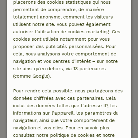
placerons des cookies statistiques qui nous
Très facile d'accès en transports en commun.
permettent de comprendre, de manière
Arrêt à 200 m. Uniquement en semaine.
totalement anonyme, comment les visiteurs
Propriétaire serviable. On a profité du jacuzzi
utilisent notre site. Vous pouvez également
plusieurs fois. Bref, on a passé une super
autoriser l’utilisation de cookies marketing. Ces
semaine.
cookies sont utilisés notamment pour vous
Nature, tranquillité et espace: 4
/5
proposer des publicités personnalisées. Pour
C'est un super endroit au bord de l'eau, où il y
cela, nous analysons votre comportement de
a plein d'oiseaux à observer et de belles vues.
navigation et vos centres d’intérêt – sur notre
On voyait aussi régulièrement passer des petits
site ainsi qu’en dehors, via 13 partenaires
bateaux. Ce à quoi je ne m'attendais pas, c'est
(comme Google).
que le camping-car soit garé tout près de la
route : on entend donc le bruit de la circulation,
Pour rendre cela possible, nous partageons des
ainsi que celui des avions de l'aéroport de
données chiffrées avec ces partenaires. Cela
Rotterdam.
inclut des données telles que l’adresse IP, les
Ce texte est traduite automatiquement.
informations sur l’appareil, les paramètres du
Montre l'original.
navigateur, ainsi que votre comportement de
navigation et vos clics. Pour en savoir plus,
consultez notre politique de cookies et notre
Voir les 66 avis