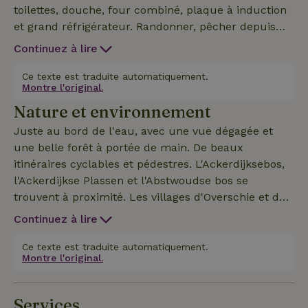
toilettes, douche, four combiné, plaque à induction
et grand réfrigérateur. Randonner, pêcher depuis
l'embarcadère, faire du vélo, du canoë et ensuite se
Continuez à lire
détendre dans le jacuzzi (gonflable), prêt avec de
l'eau chaude à l'arrivée, c'est tout à fait possible !
Ce texte est traduite automatiquement.
Montre l'original.
Canoë et jacuzzi avec peignoirs, serviettes et
Nature et environnement
pantoufles inclus dans le prix de la location. Wir
haben einem wunderbaren Urlaubsort, direkt am
Juste au bord de l'eau, avec une vue dégagée et
Wasser De Schie mit freiem Blick. Nous logeons
une belle forêt à portée de main. De beaux
dans un Wohnmobil américain de 10 mètres de
itinéraires cyclables et pédestres. L'Ackerdijksebos,
long, entièrement équipé : toilettes, salle de bain,
l'Ackerdijkse Plassen et l'Abstwoudse bos se
cuisine, table d'hôtes et grand coffre-fort. Wandern,
trouvent à proximité. Les villages d'Overschie et de
Angeln vom Bootsanleger, Radfahren, Kanufahren
Schipluiden constituent également de belles
Continuez à lire
und anschließendes Entspannen im (aufblasbaren)
excursions à vélo ou en canoë. Il y a aussi beaucoup
Whirlpool, die bei der Ankunft mit heissem wasser
de culture à découvrir dans la ville de Rotterdam,
Ce texte est traduite automatiquement.
bereitsteht, alles ist möglich. Kanu et Whirlpool avec
Montre l'original.
avec son allure internationale, et dans la belle ville
Bademänteln, Handtüchern im Mietpreis inbegriffen.
pittoresque de Delft, toutes deux à 20 minutes à
vélo!Direkt am Wasser, mit freiem Blick und einem
Services