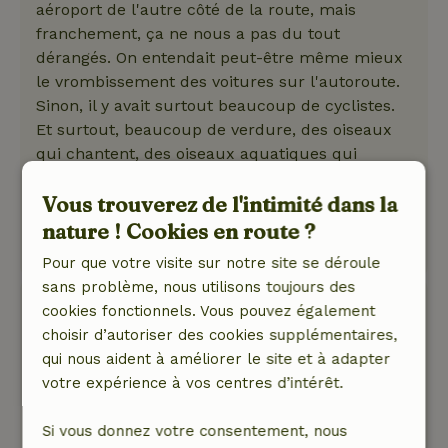
aéroport de l'autre côté de la route, mais
franchement, ça ne nous a pas du tout
dérangés. On entendait peut-être même mieux
le vrombissement des voitures sur l'autoroute.
Sinon, il y avait surtout beaucoup de cyclistes.
Et surtout, beaucoup de verdure, des oiseaux
qui chantent, des oiseaux aquatiques qui
barbotent, le clapotis des bateaux et le vent
Vous trouverez de l'intimité dans la
dans les arbres. C'est tellement agréable !
Ce texte est traduite automatiquement.
nature ! Cookies en route ?
Montre l'original.
Pour que votre visite sur notre site se déroule
sans problème, nous utilisons toujours des
Corrie
cookies fonctionnels. Vous pouvez également
3 juillet 2026
choisir d’autoriser des cookies supplémentaires,
qui nous aident à améliorer le site et à adapter
Note générale: 9
/10
votre expérience à vos centres d’intérêt.
Un camping-car bien équipé et sympa. Des lits
confortables. Un super emplacement au bord
Si vous donnez votre consentement, nous
de l'eau. Et bien situé entre Delft et Rotterdam.