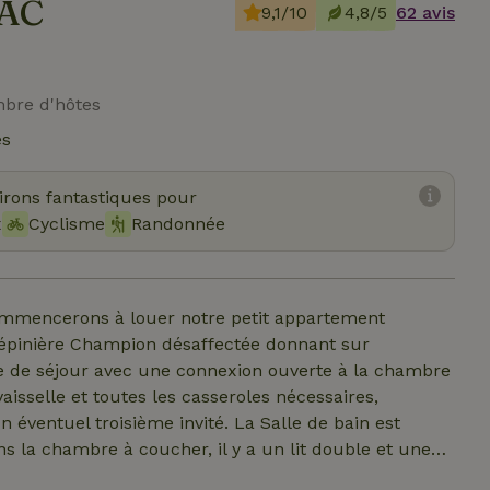
 AC
9,1/10
4,8/5
62 avis
mbre d'hôtes
és
virons fantastiques pour
x
Cyclisme
Randonnée
ommencerons à louer notre petit appartement
pépinière Champion désaffectée donnant sur
lle de séjour avec une connexion ouverte à la chambre
vaisselle et toutes les casseroles nécessaires,
n éventuel troisième invité. La Salle de bain est
ns la chambre à coucher, il y a un lit double et une
s et des serviettes invités à utiliser. Si tu n'as pas