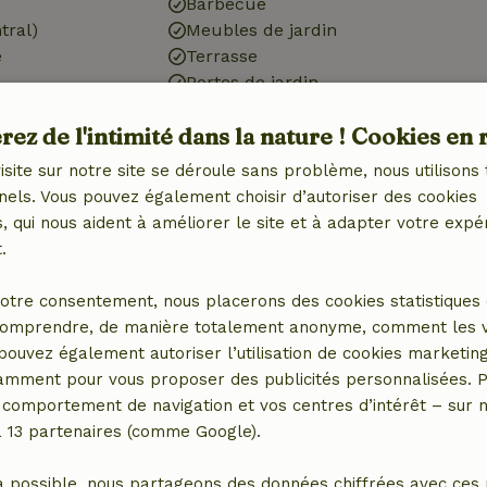
Barbecue
tral)
Meubles de jardin
é
Terrasse
Portes de jardin
Débarras
ez de l'intimité dans la nature ! Cookies en 
isite sur notre site se déroule sans problème, nous utilisons 
Cuisine
nels. Vous pouvez également choisir d’autoriser des cookies
 qui nous aident à améliorer le site et à adapter votre expé
 (1x)
Cuisine
.
Lave-vaisselle
Réfrigérateur avec
otre consentement, nous placerons des cookies statistiques 
compartiment congélateur
omprendre, de manière totalement anonyme, comment les vis
Four
 pouvez également autoriser l’utilisation de cookies marketin
tamment pour vous proposer des publicités personnalisées. P
comportement de navigation et vos centres d’intérêt – sur no
er (en commun)
a 13 partenaires (comme Google).
en commun)
a possible, nous partageons des données chiffrées avec ces 