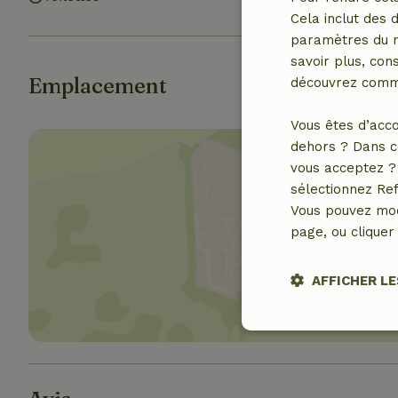
Cela inclut des 
paramètres du na
savoir plus, cons
Emplacement
découvrez comme
Vous êtes d’acco
dehors ? Dans c
vous acceptez ? 
sélectionnez Ref
Vous pouvez mod
page, ou cliquer 
Affich
AFFICHER LE
Stricteme
nécessair