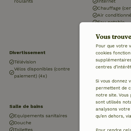
roulants
Internet
Chauffage (cen
Air conditionn
Eau potable
Eau chaude
Vous trouver
Electricité
Pour que votre v
Divertissement
Les enfants
cookies fonction
supplémentaires,
Télévision
Parc pour bébé
centres d’intérêt
Vélos disponibles (contre
Plaine de jeux
paiement) (4x)
Si vous donnez v
permettent de c
notre site. Vous
sont utilisés no
Salle de bains
Blanchisserie
analysons votre 
Equipements sanitaires
Machine à lav
qu’en dehors, vi
Douche
Sèche-linge (
Toilettes
Pour rendre cel