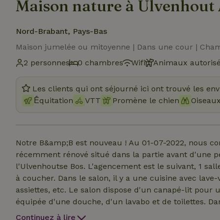
Maison nature à Ulvenhout
Nord-Brabant, Pays-Bas
Maison jumelée ou mitoyenne | Dans une cour | Cha
2 personnes
0 chambres
Wifi
Animaux autoris
Les clients qui ont séjourné ici ont trouvé les en
Ḗquitation
VTT
Promène le chien
Oiseau
Notre B&amp;B est nouveau ! Au 01-07-2022, nous c
récemment rénové situé dans la partie avant d'une 
l'Ulvenhoutse Bos. L'agencement est le suivant, 1 sa
à coucher. Dans le salon, il y a une cuisine avec lave-
assiettes, etc. Le salon dispose d'un canapé-lit pour u
équipée d'une douche, d'un lavabo et de toilettes. Da
armoire pour les vêtements.Il y a des serviettes flanelle
Continuez à lire