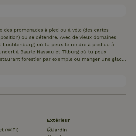
 vélo électrique chez nous pour une demi-journée.
re des promenades à pied ou à vélo (des cartes
e détendre. Avec de vieux domaines
t Luchtenburg) où tu peux te rendre à pied ou à
undert à Baarle Nassau et Tilburg où tu peux
restaurant forestier par exemple ou manger une glace
tu peux aussi traverser la rue et suivre le
ètres à peine.
Extérieur
et (WiFi)
Jardin