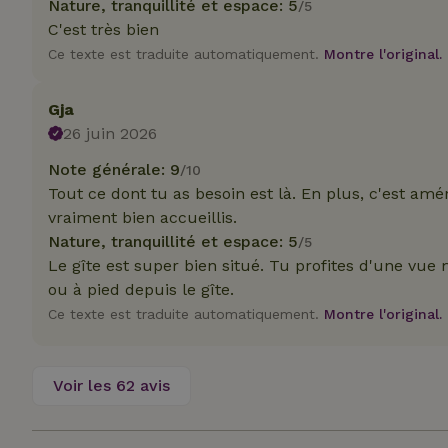
Nature, tranquillité et espace: 5
/5
_nhft_translation
C'est très bien
test_cookie
Go
Ce texte est traduite automatiquement.
Montre l'original.
.do
_nhft_privacy-pol
_ga_JRK1QL37RY
IDE
Go
Gja
.do
26 juin 2026
_nhftconstraint_p
policy
Note générale: 9
/10
Tout ce dont tu as besoin est là. En plus, c'est am
_nhft_new-calend
vraiment bien accueillis.
Nature, tranquillité et espace: 5
/5
Le gîte est super bien situé. Tu profites d'une vue 
_nhftconstraint_
onboarding
ou à pied depuis le gîte.
Ce texte est traduite automatiquement.
Montre l'original.
_nhftconstraint_t
search
_cfuvid
Voir les 62 avis