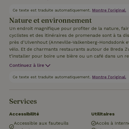
ton propre vélo avec toi, tu peux louer un VTT ou un
Ce texte est traduite automatiquement.
Montre l'original.
Nature et environnement
Un endroit magnifique pour profiter de la nature, fai
cyclistes et des itinéraires de promenade sont à ta disposition) ou s
près d'Ulvenhout (Anneville-Valkenberg-Hondsdonk e
vélo. Et de charmants restaurants autour de Breda Z
t'installer pour boire une bière ou un café dans un 
faite maison dans une ferme. Mais depuis le B&amp;B, 
Continuez à lire
Broekstraatje pour te promener dans la forêt à 500 m
Ce texte est traduite automatiquement.
Montre l'original.
Services
Accessibilité
Utilitaires
Accessible aux fauteuils
Accès à Intern