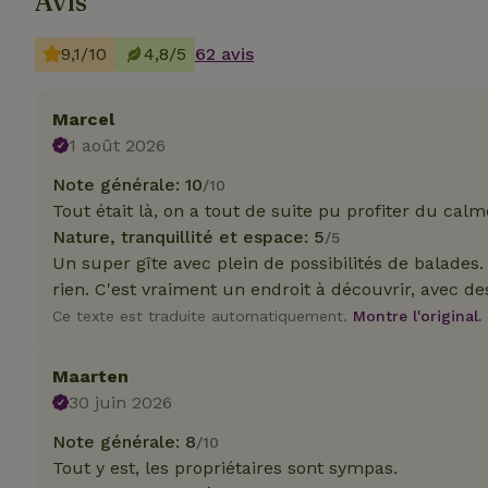
Avis
9,1/10
4,8/5
62 avis
Marcel
Les cookies stricte
1 août 2026
utilisateurs et la 
nécessaires.
Note générale: 10
/10
Tout était là, on a tout de suite pu profiter du calm
Nom
Nature, tranquillité et espace: 5
/5
CookieScriptCons
Un super gîte avec plein de possibilités de balades
rien. C'est vraiment un endroit à découvrir, avec de
Ce texte est traduite automatiquement.
Montre l'original.
Maarten
Nom
30 juin 2026
Nom
Fou
Nom
_nhft_search-geo
Do
Note générale: 8
/10
_ga
_gcl_au
Go
Tout y est, les propriétaires sont sympas.
.ma