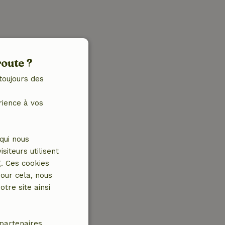
route ?
toujours des
rience à vos
qui nous
iteurs utilisent
g. Ces cookies
our cela, nous
tre site ainsi
partenaires.