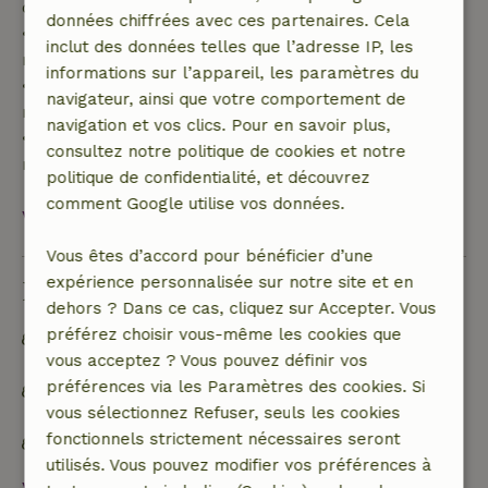
de 70 %
données chiffrées avec ces partenaires. Cela
• Entre 42 et 28 jours avant l'arrivée :
inclut des données telles que l’adresse IP, les
remboursement de 40 %
informations sur l’appareil, les paramètres du
• De 28 jours avant l'arrivée jusqu'au jour même :
navigateur, ainsi que votre comportement de
remboursement de 10 %
navigation et vos clics. Pour en savoir plus,
• Le jour de l'arrivée ou après : aucun
consultez notre politique de cookies et notre
remboursement
politique de confidentialité, et découvrez
comment Google utilise vos données.
Voir tout
Vous êtes d’accord pour bénéficier d’une
expérience personnalisée sur notre site et en
Durabilité
dehors ? Dans ce cas, cliquez sur Accepter. Vous
préférez choisir vous-même les cookies que
Les déchets alimentaires sont réduits au
vous acceptez ? Vous pouvez définir vos
minimum
préférences via les Paramètres des cookies. Si
Trier les déchets (verre, papier, plastique, déchets
vous sélectionnez Refuser, seuls les cookies
alimentaires/organiques)
fonctionnels strictement nécessaires seront
Toilettes à faible consommation d'eau
utilisés. Vous pouvez modifier vos préférences à
Voir tout