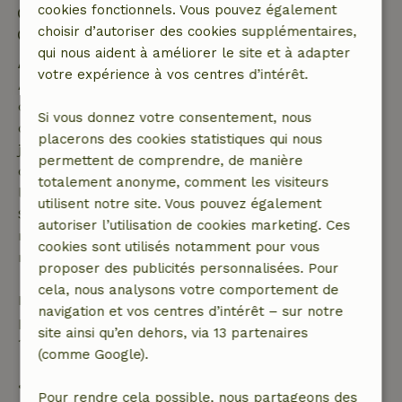
cookies fonctionnels. Vous pouvez également
Départ: 08:00- 10:00
choisir d’autoriser des cookies supplémentaires,
Séjour sans contact possible
qui nous aident à améliorer le site et à adapter
Annulation gratuite dans les 7 jours
votre expérience à vos centres d’intérêt.
Annulation gratuite dans les 7 jours suivant la
confirmation de ta réservation, à condition que la
Si vous donnez votre consentement, nous
demande de réservation ait été effectuée plus de 28
placerons des cookies statistiques qui nous
jours avant la date de début. Pour les réservations
permettent de comprendre, de manière
dont la date de début est dans les 28 jours,
totalement anonyme, comment les visiteurs
l'annulation gratuite s'applique dans les 24 heures.
utilisent notre site. Vous pouvez également
Si tu annules dans le délai indiqué, tu as droit à un
autoriser l’utilisation de cookies marketing. Ces
remboursement intégral du montant de la
cookies sont utilisés notamment pour vous
réservation.
proposer des publicités personnalisées. Pour
cela, nous analysons votre comportement de
Passé ce délai, tu recevras un remboursement
navigation et vos centres d’intérêt – sur notre
partiel du coût du séjour et un remboursement à
site ainsi qu’en dehors, via 13 partenaires
100 % de l'acompte :
(comme Google).
• Jusqu'à 42 jours avant l'arrivée : remboursement
Pour rendre cela possible, nous partageons des