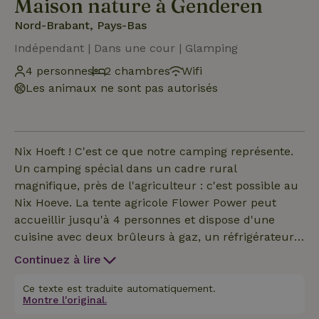
Maison nature à Genderen
Nord-Brabant, Pays-Bas
Indépendant | Dans une cour | Glamping
4 personnes
2 chambres
Wifi
Les animaux ne sont pas autorisés
Nix Hoeft ! C'est ce que notre camping représente.
Un camping spécial dans un cadre rural
magnifique, près de l'agriculteur : c'est possible au
Nix Hoeve. La tente agricole Flower Power peut
accueillir jusqu'à 4 personnes et dispose d'une
cuisine avec deux brûleurs à gaz, un réfrigérateur
avec compartiment congélateur, une table à
Continuez à lire
manger avec quatre chaises, des casseroles, des
ustensiles de cuisine, de la vaisselle et des couverts.
Ce texte est traduite automatiquement.
Montre l'original.
Il y a deux chambres à coucher séparées, chacune