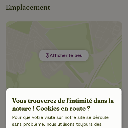
Emplacement
Afficher le lieu
Vous trouverez de l'intimité dans la
Bon à savoir
nature ! Cookies en route ?
Détails du séjour
Pour que votre visite sur notre site se déroule
sans problème, nous utilisons toujours des
Arrivée: 14:00- 20:00