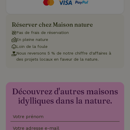
Fonctionnalité
Les cookies strictement nécessaires habilitent des
fonctionnalités de base du site Web telles que la connexion
Réserver chez Maison nature
des utilisateurs et la gestion des comptes. Le site Web ne
peut pas être utilisé correctement sans les cookies
Pas de frais de réservation
strictement nécessaires.
En pleine nature
Fournisseur
/
Nom
Expiration
Description
Loin de la foule
Domaine
Nous reversons 5 % de notre chiffre d'affaires à
CookieScriptConsent
CookieScript
4
Ce cookie e
.maisonnature.fr
semaines
utilisé par l
des projets locaux en faveur de la nature.
2 jours
service
Cookie-
Script.com
pour
mémoriser
les
préférence
Découvrez d'autres maisons
de
consenteme
idylliques dans la nature.
des visiteur
en matière 
cookies. Il e
nécessaire
que la
Votre prénom
bannière de
cookies
Votre adresse e-mail
Cookie-