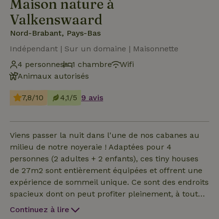
Maison nature à
Valkenswaard
Nord-Brabant, Pays-Bas
Indépendant | Sur un domaine | Maisonnette
4 personnes
1 chambre
Wifi
Animaux autorisés
7,8/10
4,1/5
9 avis
Viens passer la nuit dans l'une de nos cabanes au
milieu de notre noyeraie ! Adaptées pour 4
personnes (2 adultes + 2 enfants), ces tiny houses
de 27m2 sont entièrement équipées et offrent une
expérience de sommeil unique. Ce sont des endroits
spacieux dont on peut profiter pleinement, à toutes
les saisons de l'année ! Chaque cottage dispose
Continuez à lire
d'une cuisine entièrement équipée comprenant : un