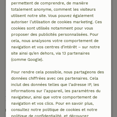
Montre l'original.
permettent de comprendre, de manière
totalement anonyme, comment les visiteurs
Noel
utilisent notre site. Vous pouvez également
4 septembre 2024
autoriser l’utilisation de cookies marketing. Ces
cookies sont utilisés notamment pour vous
Note générale: 8
/10
proposer des publicités personnalisées. Pour
Beau cottage. Bien situé. Bien aimé.
cela, nous analysons votre comportement de
Nature, tranquillité et espace: 4
/5
navigation et vos centres d’intérêt – sur notre
Joli cottage, petit mais complet.
site ainsi qu’en dehors, via 13 partenaires
Ce texte est traduite automatiquement.
(comme Google).
Montre l'original.
Pour rendre cela possible, nous partageons des
données chiffrées avec ces partenaires. Cela
Voir les 9 avis
inclut des données telles que l’adresse IP, les
informations sur l’appareil, les paramètres du
navigateur, ainsi que votre comportement de
Bon à savoir
navigation et vos clics. Pour en savoir plus,
consultez notre politique de cookies et notre
Détails du séjour
politique de confidentialité, et découvrez