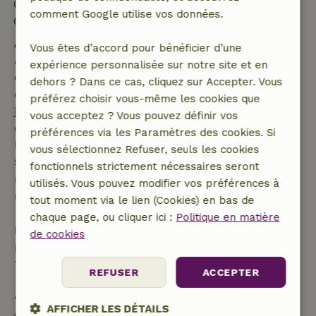
Arrivée: 16:00- 18:00
comment Google utilise vos données.
Départ: 09:00- 10:00
Annulation gratuite dans les 7 jours
Vous êtes d’accord pour bénéficier d’une
Annulation gratuite dans les 7 jours suivant la
expérience personnalisée sur notre site et en
confirmation de ta réservation, à condition que la
dehors ? Dans ce cas, cliquez sur Accepter. Vous
demande de réservation ait été effectuée plus de 28
préférez choisir vous-même les cookies que
jours avant la date de début. Pour les réservations
vous acceptez ? Vous pouvez définir vos
dont la date de début est dans les 28 jours,
préférences via les Paramètres des cookies. Si
l'annulation gratuite s'applique dans les 24 heures.
vous sélectionnez Refuser, seuls les cookies
Si tu annules dans le délai indiqué, tu as droit à un
fonctionnels strictement nécessaires seront
remboursement intégral du montant de la
utilisés. Vous pouvez modifier vos préférences à
réservation.
tout moment via le lien (Cookies) en bas de
chaque page, ou cliquer ici :
Politique en matière
Passé ce délai, tu recevras un remboursement
de cookies
partiel du coût du séjour et un remboursement à
100 % de l'acompte :
REFUSER
ACCEPTER
• Jusqu'à 42 jours avant l'arrivée : remboursement
AFFICHER LES DÉTAILS
de 70 %