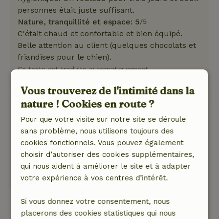
personnes était juste suffisant.
Nature, tranquillité et espace: 5
/5
C'était chaud et confortable et bien équipé.
Belle attention au client (quelques chocolats et
friandises pour le chien).
Ce texte est traduite automatiquement.
Montre l'original.
Vous trouverez de l'intimité dans la
nature ! Cookies en route ?
Ester
Pour que votre visite sur notre site se déroule
30 mai 2025
sans problème, nous utilisons toujours des
Note générale: 8
/10
cookies fonctionnels. Vous pouvez également
Entièrement équipée, petite mais agréable.
choisir d’autoriser des cookies supplémentaires,
Nature, tranquillité et espace: 4
/5
qui nous aident à améliorer le site et à adapter
Jolie petite maison. Avec toutes les
votre expérience à vos centres d’intérêt.
commodités. Environnement : belle prairie,
respire la tranquillité.
Si vous donnez votre consentement, nous
Ce texte est traduite automatiquement.
placerons des cookies statistiques qui nous