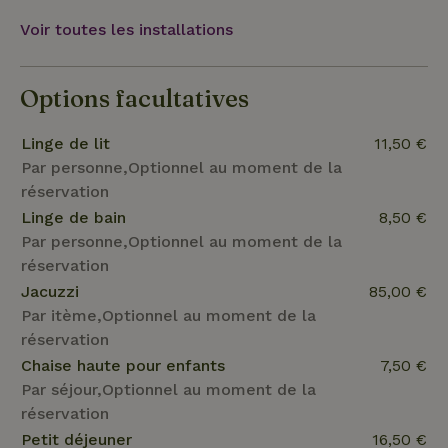
tous les âges ! Tu peux aussi profiter de nos
Voir toutes les installations
arrangements, demande-nous quelles sont les
possibilités, par exemple : - Dutchttub arrangement
: bain à remous au feu de bois - Petits déjeuners -
Options facultatives
Location d'un barbecue Les coûts s'entendent pour
1 feu. ** Arrangements en concertation et hors
Linge de lit
11,50 €
vacances **
Par personne,Optionnel au moment de la
réservation
Linge de bain
8,50 €
Par personne,Optionnel au moment de la
réservation
Jacuzzi
85,00 €
Par itème,Optionnel au moment de la
réservation
Chaise haute pour enfants
7,50 €
Par séjour,Optionnel au moment de la
réservation
Petit déjeuner
16,50 €