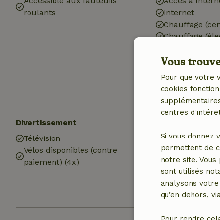
Accessible aux fauteuils
Accès à Intern
roulants
Internet
Chauffage (cen
Chauffage (éle
Station de rec
Vous trouver
voiture
Eau potable
Pour que votre v
Eau chaude
cookies fonction
Electricité
supplémentaires,
centres d’intérêt
Divertissement
Cuisine
Si vous donnez v
Télévision
Cuisine
permettent de c
Vélos disponibles (contre
Lave-vaisselle
notre site. Vous
paiement) (4x)
Réfrigérateur 
sont utilisés no
compartiment 
analysons votre 
Four
qu’en dehors, vi
Pour rendre cel