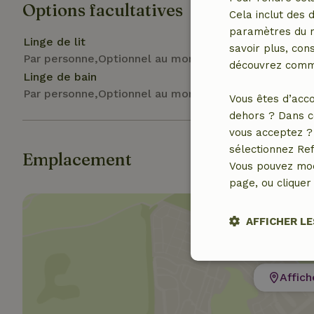
Options facultatives
Cela inclut des 
paramètres du na
Linge de lit
savoir plus, cons
Par personne,Optionnel au moment de la réservation
découvrez comme
Linge de bain
Par personne,Optionnel au moment de la réservation
Vous êtes d’acco
dehors ? Dans c
vous acceptez ? 
sélectionnez Ref
Emplacement
Vous pouvez mod
page, ou cliquer 
AFFICHER LE
Stricteme
nécessair
Affich