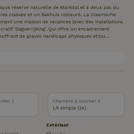
ique réserve naturelle de Markdal et à deux pas du
res classée et un Bakhuis restauré. La Vlaamsche
ement une maison de vacances (avec des installations
ucratif 'Dagverrijking'. Qui offre un encadrement
uffrant de graves handicaps physiques et/ou
ndicapées et non handicapées est centrale. C'est ce
cher 2
Chambre à coucher 3
Lit simple (2x)
Extérieur