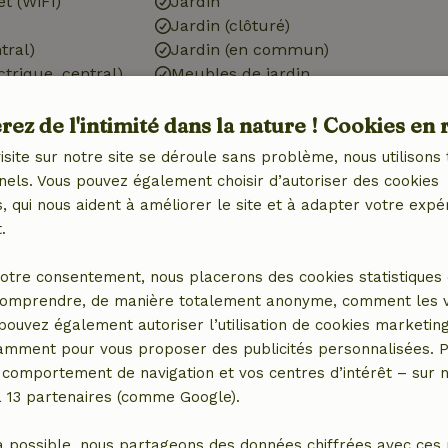
et (WiFi)
Jardin
Jardin (clôturé)
tral)
Jardin (en commun)
ctrique, central)
Meubles de jardin
harge pour
Terrasse
ez de l'intimité dans la nature ! Cookies en 
Portes de jardin
isite sur notre site se déroule sans problème, nous utilisons 
nels. Vous pouvez également choisir d’autoriser des cookies
 qui nous aident à améliorer le site et à adapter votre expé
.
Salle de bains
otre consentement, nous placerons des cookies statistiques 
Salle de bain (1x)
omprendre, de manière totalement anonyme, comment les vis
Douche
 pouvez également autoriser l’utilisation de cookies marketin
avec
Toilettes
tamment pour vous proposer des publicités personnalisées. P
congélateur
comportement de navigation et vos centres d’intérêt – sur no
a 13 partenaires (comme Google).
a possible, nous partageons des données chiffrées avec ces 