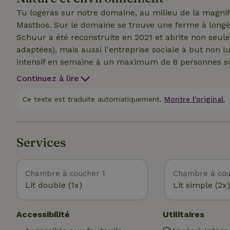
Tu logeras sur notre domaine, au milieu de la magnif
Mastbos. Sur le domaine se trouve une ferme à longè
Schuur a été reconstruite en 2021 et abrite non seul
adaptées), mais aussi l'entreprise sociale à but non l
intensif en semaine à un maximum de 8 personnes so
mentaux. Chez nous, la rencontre entre personnes ha
Continuez à lire
qui rend cet endroit encore plus unique !
Ce texte est traduite automatiquement.
Montre l'original.
Services
Chambre à coucher 1
Chambre à cou
Lit double (1x)
Lit simple (2x)
Accessibilité
Utilitaires