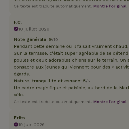
_nhft_translation
Ce texte est traduite automatiquement.
Montre l'original.
test_cookie
Go
.do
F.C.
_nhft_privacy-pol
_ga_JRK1QL37RY
10 juillet 2026
IDE
Go
.do
Note générale: 9
/10
_nhftconstraint_p
policy
Pendant cette semaine où il faisait vraiment chaud, 
Sur la terrasse, c'était super agréable de se détend
_nhft_new-calend
poules et deux adorables chiens sur le terrain. On a
consacre aux jeunes qui viennent pour des « activit
égards.
_nhftconstraint_
Nature, tranquillité et espace: 5
/5
onboarding
Un cadre magnifique et paisible, au bord de la Mark,
_nhftconstraint_t
vélo.
search
Ce texte est traduite automatiquement.
Montre l'original.
_cfuvid
Frits
19 juin 2026