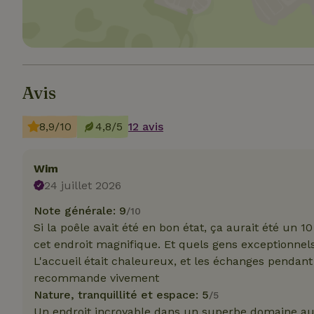
Les cookies stricte
Avis
utilisateurs et la 
nécessaires.
8,9/10
4,8/5
12 avis
Nom
CookieScriptCons
Wim
24 juillet 2026
Note générale: 9
/10
Si la poêle avait été en bon état, ça aurait été un 
cet endroit magnifique. Et quels gens exceptionnels
Nom
Nom
L'accueil était chaleureux, et les échanges pendant
Fou
Nom
_nhft_search-geo
Do
recommande vivement
_ga
Nature, tranquillité et espace: 5
/5
_gcl_au
Go
.ma
Un endroit incroyable dans un superbe domaine au