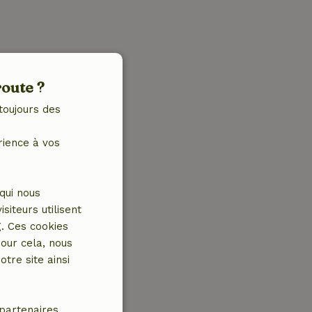
route ?
toujours des
rience à vos
qui nous
iteurs utilisent
g. Ces cookies
our cela, nous
tre site ainsi
partenaires.