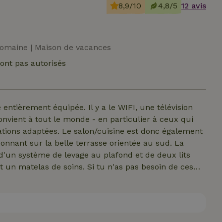
8,9/10
4,8/5
12 avis
domaine | Maison de vacances
ont pas autorisés
ntièrement équipée. Il y a le WIFI, une télévision
onvient à tout le monde - en particulier à ceux qui
llations adaptées. Le salon/cuisine est donc également
onnant sur la belle terrasse orientée au sud. La
'un système de levage au plafond et de deux lits
t un matelas de soins. Si tu n'as pas besoin de ces
Au premier étage, tu trouveras deux chambres
 et 1 chambre a des lits jumeaux qui peuvent aussi