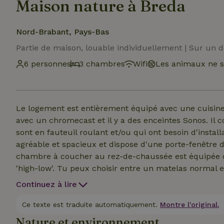
Maison nature à Breda
Nord-Brabant, Pays-Bas
Partie de maison, louable individuellement | Sur un 
6 personnes
3 chambres
Wifi
Les animaux ne s
Le logement est entièrement équipé avec une cuisine e
avec un chromecast et il y a des enceintes Sonos. Il c
sont en fauteuil roulant et/ou qui ont besoin d'insta
agréable et spacieux et dispose d'une porte-fenêtre d
chambre à coucher au rez-de-chaussée est équipée d
'high-low'. Tu peux choisir entre un matelas normal e
équipements, tu ne remarqueras pas leur présence.
Continuez à lire
calmes et des toilettes. Une chambre a un lit double
être utilisés comme un lit double.
Ce texte est traduite automatiquement.
Montre l'original.
Nature et environnement