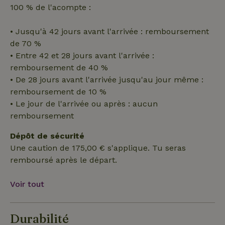
des utilisateurs et la gestion des comptes. Le site Web ne
100 % de l'acompte :
peut pas être utilisé correctement sans les cookies
strictement nécessaires.
• Jusqu'à 42 jours avant l'arrivée : remboursement
Fournisseur
/
Nom
Expiration
Description
Domaine
de 70 %
• Entre 42 et 28 jours avant l'arrivée :
CookieScriptConsent
CookieScript
4
Ce cookie e
.maisonnature.fr
semaines
utilisé par l
remboursement de 40 %
2 jours
service
Cookie-
• De 28 jours avant l'arrivée jusqu'au jour même :
Script.com
remboursement de 10 %
pour
mémoriser
• Le jour de l'arrivée ou après : aucun
les
préférence
remboursement
de
consenteme
des visiteur
Dépôt de sécurité
en matière 
Une caution de 175,00 € s'applique. Tu seras
cookies. Il e
nécessaire
remboursé après le départ.
que la
bannière de
cookies
Cookie-
Voir tout
Script.com
Politique de confidentialité de Google
fonctionne
correctemen
Durabilité