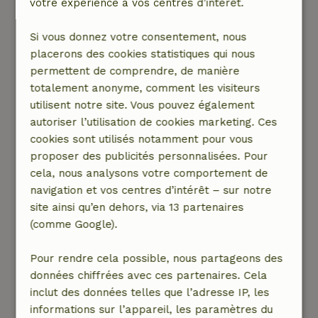
votre expérience à vos centres d’intérêt.
exceptionnellement chaleureuses. Ils sont
toujours prêts à aider et s'efforcent de satisfaire
Si vous donnez votre consentement, nous
les moindres désirs de leurs hôtes. Nous
placerons des cookies statistiques qui nous
sommes très reconnaissants pour ces
permettent de comprendre, de manière
merveilleux séjours et nous sommes impatients
totalement anonyme, comment les visiteurs
de passer nos prochaines vacances ici à
utilisent notre site. Vous pouvez également
nouveau.
autoriser l’utilisation de cookies marketing. Ces
Nature, tranquillité et espace: 5
/5
cookies sont utilisés notamment pour vous
C'est la sixième fois que nous séjournons dans
proposer des publicités personnalisées. Pour
cette magnifique Maison nature - et une fois de
cela, nous analysons votre comportement de
plus, c'était un rêve. Un séjour ici est à chaque
navigation et vos centres d’intérêt – sur notre
fois un véritable bienfait pour le corps et
site ainsi qu’en dehors, via 13 partenaires
l'esprit. Tout est préparé avec tellement
(comme Google).
d'amour et on sent que chaque détail est
soigneusement pris en charge. Pour nous, cette
Pour rendre cela possible, nous partageons des
petite maison est vraiment une maison de rêve.
données chiffrées avec ces partenaires. Cela
C'est un endroit merveilleux pour se
inclut des données telles que l’adresse IP, les
déconnecter de la vie quotidienne et profiter du
informations sur l’appareil, les paramètres du
calme et de la nature. Quel que soit le temps