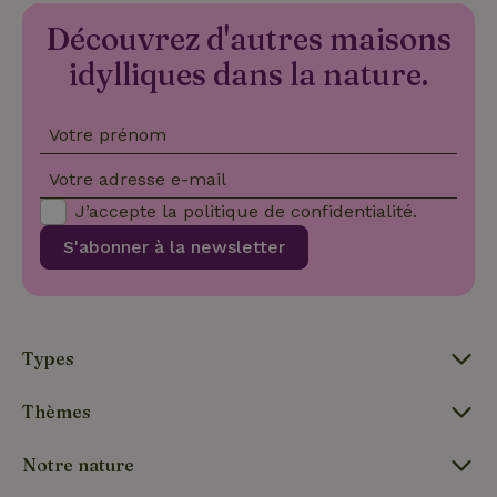
publicité
que
Découvrez d'autres maisons
l'utilisateur
final a pu
idylliques dans la nature.
voir avant
_nhftconstraint_term-
www.maisonnature.fr
Sessi
de visiter
search
ledit site
Web.
Votre prénom
Votre adresse e-mail
_cfuvid
.challenges.cloudflare.com
Sessi
J’accepte la
politique de confidentialité
.
S'abonner à la newsletter
Types
Thèmes
Notre nature
_nhftconstraint_safety-
www.maisonnature.fr
Sessi
deposit-refund