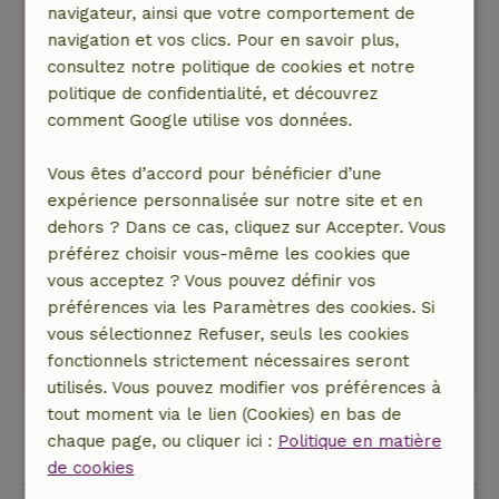
navigateur, ainsi que votre comportement de
que Mère Nature nous offre - soleil, pluie ou
navigation et vos clics. Pour en savoir plus,
même grêle - cet endroit a toujours son
consultez notre politique de cookies et notre
charme particulier et on peut profiter
politique de confidentialité, et découvrez
pleinement de ses vacances ici. Le propriétaire
comment Google utilise vos données.
et sa famille sont des personnes
exceptionnellement chaleureuses. Ils sont
Vous êtes d’accord pour bénéficier d’une
toujours prêts à aider et s'efforcent de satisfaire
expérience personnalisée sur notre site et en
les moindres désirs de leurs hôtes. Nous
dehors ? Dans ce cas, cliquez sur Accepter. Vous
sommes très reconnaissants pour ces
préférez choisir vous-même les cookies que
merveilleux séjours et nous sommes impatients
vous acceptez ? Vous pouvez définir vos
de passer nos prochaines vacances ici à
préférences via les Paramètres des cookies. Si
nouveau.
vous sélectionnez Refuser, seuls les cookies
Ce texte est traduite automatiquement.
fonctionnels strictement nécessaires seront
Montre l'original.
utilisés. Vous pouvez modifier vos préférences à
tout moment via le lien (Cookies) en bas de
chaque page, ou cliquer ici :
Politique en matière
Voir les 93 avis
de cookies