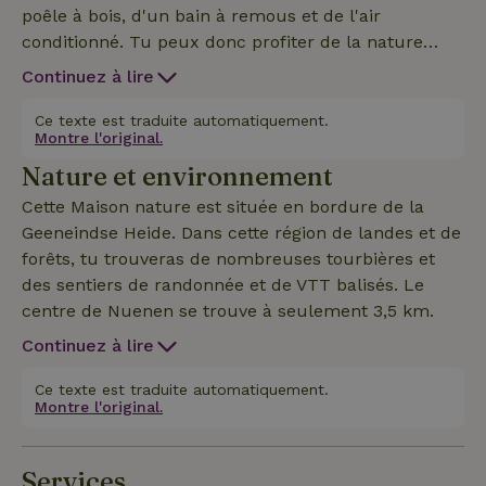
poêle à bois, d'un bain à remous et de l'air
conditionné. Tu peux donc profiter de la nature
dans le jardin boisé aussi bien à l'intérieur qu'à
Continuez à lire
l'extérieur tout au long de l'année. Il est situé à
distance de marche de la Geeneindse Heide.
Ce texte est traduite automatiquement.
Montre l'original.
Nature et environnement
Cette Maison nature est située en bordure de la
Geeneindse Heide. Dans cette région de landes et de
forêts, tu trouveras de nombreuses tourbières et
des sentiers de randonnée et de VTT balisés. Le
centre de Nuenen se trouve à seulement 3,5 km.
Continuez à lire
Ce texte est traduite automatiquement.
Montre l'original.
Services