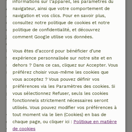
informations sur l’appareil, les paramètres du
Annulation gratuite dans les 7 jours
navigateur, ainsi que votre comportement de
Annulation gratuite dans les 7 jours suivant la
navigation et vos clics. Pour en savoir plus,
confirmation de ta réservation, à condition que la
consultez notre politique de cookies et notre
demande de réservation ait été effectuée plus de 28
politique de confidentialité, et découvrez
jours avant la date de début. Pour les réservations
comment Google utilise vos données.
dont la date de début est dans les 28 jours,
l'annulation gratuite s'applique dans les 24 heures.
Vous êtes d’accord pour bénéficier d’une
Si tu annules dans le délai indiqué, tu as droit à un
expérience personnalisée sur notre site et en
remboursement intégral du montant de la
dehors ? Dans ce cas, cliquez sur Accepter. Vous
réservation.
préférez choisir vous-même les cookies que
vous acceptez ? Vous pouvez définir vos
Passé ce délai, tu recevras un remboursement
préférences via les Paramètres des cookies. Si
partiel du coût du séjour et un remboursement à
vous sélectionnez Refuser, seuls les cookies
100 % de l'acompte :
fonctionnels strictement nécessaires seront
utilisés. Vous pouvez modifier vos préférences à
• Jusqu'à 42 jours avant l'arrivée : remboursement
tout moment via le lien (Cookies) en bas de
de 70 %
chaque page, ou cliquer ici :
Politique en matière
• Entre 42 et 28 jours avant l'arrivée :
de cookies