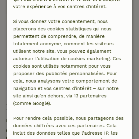
Particulièrement très calme, un endroit pour
votre expérience à vos centres d’intérêt.
reprendre son souffle et se reposer.
Nature, tranquillité et espace: 5
/5
Si vous donnez votre consentement, nous
Nous étions ici pour la deuxième fois et encore
placerons des cookies statistiques qui nous
une fois c'était super ; maison généreuse,
permettent de comprendre, de manière
cuisine raffinée et beau jardin rural avec banc
totalement anonyme, comment les visiteurs
de pique-nique.
utilisent notre site. Vous pouvez également
Ce texte est traduite automatiquement.
autoriser l’utilisation de cookies marketing. Ces
Montre l'original.
cookies sont utilisés notamment pour vous
proposer des publicités personnalisées. Pour
cela, nous analysons votre comportement de
Voir les 7 avis
navigation et vos centres d’intérêt – sur notre
site ainsi qu’en dehors, via 13 partenaires
(comme Google).
Bon à savoir
Pour rendre cela possible, nous partageons des
Détails du séjour
données chiffrées avec ces partenaires. Cela
Arrivée: 15:00- 20:00
inclut des données telles que l’adresse IP, les
Départ: 07:00- 11:00