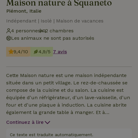
Maison nature à Squaneto
Piémont, Italie
Indépendant | Isolé | Maison de vacances
4 personnes
2 chambres
Les animaux ne sont pas autorisés
9,4/10
4,9/5
7 avis
Cette Maison nature est une maison indépendante
située dans un petit village. Le rez-de-chaussée se
compose de la cuisine et du salon. La cuisine est
équipée d'un réfrigérateur, d'un lave-vaisselle, d'un
four et d'une plaque à induction. La cuisine abrite
également la grande table à manger. Et à
l'extérieur, sous le cerisier et la pergola, se trouve
Continuez à lire
également une grande table à manger. Le salon est
équipé d'un canapé, d'une télévision et d'un lecteur
Ce texte est traduite automatiquement.