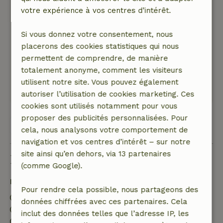
votre expérience à vos centres d’intérêt.
14 novembre 2025
Note générale: 10
/10
Si vous donnez votre consentement, nous
pas de commentaires
placerons des cookies statistiques qui nous
Nature, tranquillité et espace: 5
/5
permettent de comprendre, de manière
au sommet du monde
totalement anonyme, comment les visiteurs
Ce texte est traduite automatiquement.
utilisent notre site. Vous pouvez également
Montre l'original.
autoriser l’utilisation de cookies marketing. Ces
cookies sont utilisés notamment pour vous
proposer des publicités personnalisées. Pour
Voir les 19 avis
cela, nous analysons votre comportement de
navigation et vos centres d’intérêt – sur notre
site ainsi qu’en dehors, via 13 partenaires
Bon à savoir
(comme Google).
Détails du séjour
Pour rendre cela possible, nous partageons des
Arrivée: 16:00- 20:00
données chiffrées avec ces partenaires. Cela
Départ: 12:00- 18:00
inclut des données telles que l’adresse IP, les
Environnement sans feux d’artifice