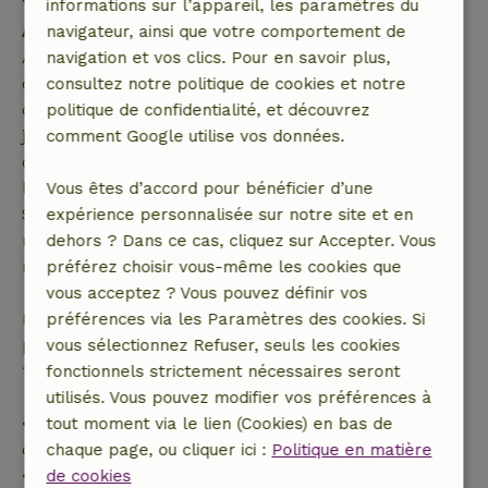
informations sur l’appareil, les paramètres du
Annulation gratuite dans les 7 jours
navigateur, ainsi que votre comportement de
Annulation gratuite dans les 7 jours suivant la
navigation et vos clics. Pour en savoir plus,
confirmation de ta réservation, à condition que la
consultez notre politique de cookies et notre
demande de réservation ait été effectuée plus de 28
politique de confidentialité, et découvrez
jours avant la date de début. Pour les réservations
comment Google utilise vos données.
dont la date de début est dans les 28 jours,
l'annulation gratuite s'applique dans les 24 heures.
Vous êtes d’accord pour bénéficier d’une
Si tu annules dans le délai indiqué, tu as droit à un
expérience personnalisée sur notre site et en
remboursement intégral du montant de la
dehors ? Dans ce cas, cliquez sur Accepter. Vous
réservation.
préférez choisir vous-même les cookies que
vous acceptez ? Vous pouvez définir vos
Passé ce délai, tu recevras un remboursement
préférences via les Paramètres des cookies. Si
partiel du coût du séjour et un remboursement à
vous sélectionnez Refuser, seuls les cookies
100 % de l'acompte :
fonctionnels strictement nécessaires seront
utilisés. Vous pouvez modifier vos préférences à
• Jusqu'à 42 jours avant l'arrivée : remboursement
tout moment via le lien (Cookies) en bas de
de 70 %
chaque page, ou cliquer ici :
Politique en matière
• Entre 42 et 28 jours avant l'arrivée :
de cookies