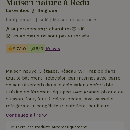
Maison nature à Redu
Luxembourg, Belgique
Indépendant | Isolé | Maison de vacances
14 personnes
7 chambres
Wifi
Les animaux ne sont pas autorisés
9,7/10
5/5
19 avis
Maison neuve, 3 étages. Réseau WiFi rapide dans
tout le bâtiment. Télévision par Internet avec barre
de son Bluetooth dans le coin salon confortable.
Cuisine entièrement équipée avec grande plaque de
cuisson, four, four à micro-ondes, lave-vaisselle,
réfrigérateur-congélateur, cafetière, bouilloire,
grille-pain, ...6 chambres avec lit double et toilettes
Continuez à lire
privées, douche et lavabo, 1 chambre avec lits
superposés avec lavabo. Terrasse ouverte et
Ce texte est traduite automatiquement.