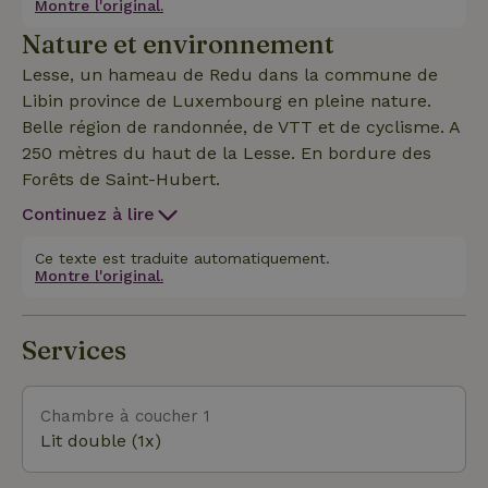
Montre l'original.
terrasse couverte. Grand grenier avec table de ping-
Nature et environnement
pong, jeu de fléchettes électronique, table d'air
hockey, théâtre de marionnettes, kitchenette et coin
Lesse, un hameau de Redu dans la commune de
télétravail. Le prix comprend le nettoyage final, le
Libin province de Luxembourg en pleine nature.
linge de lit, de bain et de cuisine, les machines à
Belle région de randonnée, de VTT et de cyclisme. A
laver le linge et la vaisselle, l'électricité, l'eau, le
250 mètres du haut de la Lesse. En bordure des
chauffage et la taxe de séjour. Une borne de
Forêts de Saint-Hubert.
recharge pour voiture électrique est disponible.
Continuez à lire
ATTENTION, afin de respecter la tranquillité des
lieux, aucune musique ou bruit excessif ne sera
Ce texte est traduite automatiquement.
toléré à l'extérieur ! Les groupes de fêtards sont
Montre l'original.
priés de s'abstenir. Il est interdit de fumer à
l'intérieur du bâtiment. Un coin fumeur est prévu
Services
sous la terrasse.
Chambre à coucher 1
Lit double (1x)