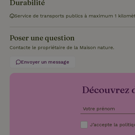
Durabilité
Service de transports publics à maximum 1 kilomèt
_nhftconstraint_
onboarding
Poser une question
_nhftconstraint_t
search
Contacte le propriétaire de la Maison nature.
_cfuvid
Envoyer un message
_nhftconstraint_s
Découvrez d
deposit-refund
_nhft_user-creat
Votre prénom
recently_viewed
J’accepte la
politiq
_nhftconstraint_
calendar