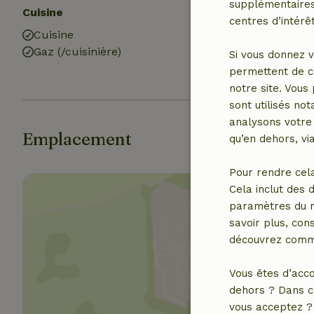
supplémentaires,
Cuisine
Salle de bains
centres d’intérêt
Cuisine
Equipements s
Gaz (/cuisinière)
Douche
Si vous donnez v
Toilettes
permettent de c
notre site. Vous
sont utilisés no
analysons votre 
Emplacement
qu’en dehors, vi
Pour rendre cel
Cela inclut des 
paramètres du na
savoir plus, cons
découvrez comme
Affich
Vous êtes d’acco
dehors ? Dans c
vous acceptez ? 