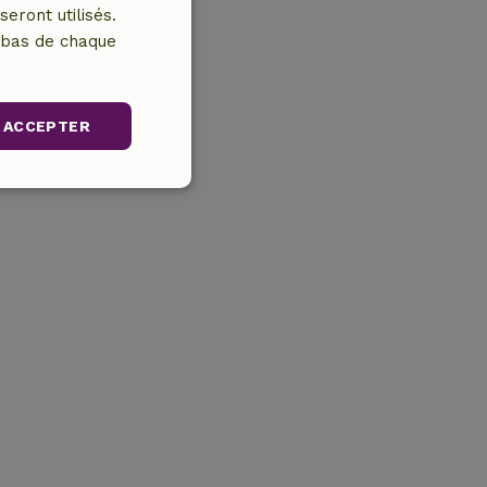
eront utilisés.
n bas de chaque
ACCEPTER
nctionnalité
 la connexion des
 cookies strictement