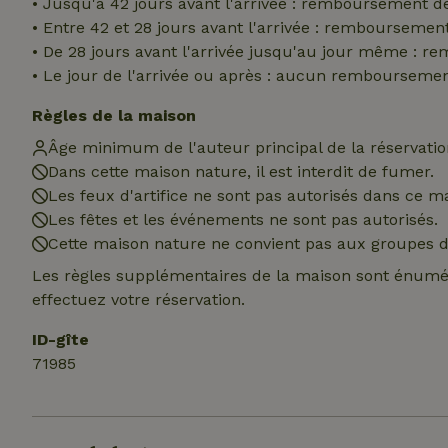
• Jusqu'à 42 jours avant l'arrivée : remboursement d
• Entre 42 et 28 jours avant l'arrivée : rembourseme
CookieScriptCons
• De 28 jours avant l'arrivée jusqu'au jour même : 
• Le jour de l'arrivée ou après : aucun rembourseme
Règles de la maison
Âge minimum de l'auteur principal de la réservation
Nom
Dans cette maison nature, il est interdit de fumer.
Nom
Fou
Nom
_nhft_search-geo
Les feux d'artifice ne sont pas autorisés dans ce m
Do
_ga
Les fêtes et les événements ne sont pas autorisés.
_gcl_au
Go
.ma
Cette maison nature ne convient pas aux groupes de
_nhft_translation
Les règles supplémentaires de la maison sont énumér
test_cookie
Go
effectuez votre réservation.
.do
_nhft_privacy-pol
_ga_JRK1QL37RY
ID-gîte
IDE
Go
71985
.do
_nhftconstraint_p
policy
_nhft_new-calend