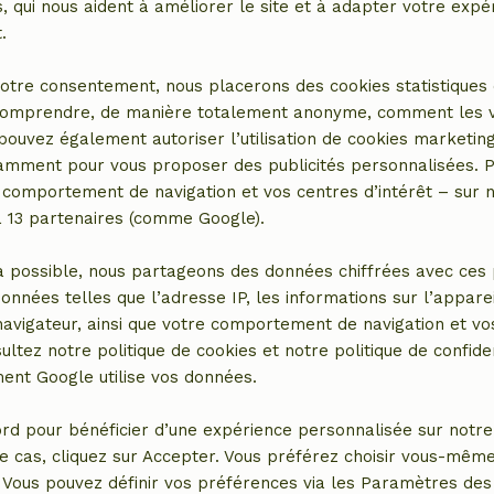
 qui nous aident à améliorer le site et à adapter votre expé
Blanchisserie
.
anitaires
Machine à laver (en commun)
otre consentement, nous placerons des cookies statistiques 
omprendre, de manière totalement anonyme, comment les vis
 pouvez également autoriser l’utilisation de cookies marketin
tamment pour vous proposer des publicités personnalisées. P
comportement de navigation et vos centres d’intérêt – sur no
a 13 partenaires (comme Google).
a possible, nous partageons des données chiffrées avec ces 
données telles que l’adresse IP, les informations sur l’apparei
vigateur, ainsi que votre comportement de navigation et vos
ultez notre politique de cookies et notre politique de confiden
nt Google utilise vos données.
er le lieu
rd pour bénéficier d’une expérience personnalisée sur notre 
e cas, cliquez sur Accepter. Vous préférez choisir vous-même
Vous pouvez définir vos préférences via les Paramètres des 