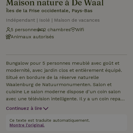
Maison nature à De Waal
Îles de la Frise occidentale, Pays-Bas
Indépendant | Isolé | Maison de vacances
5 personnes
2 chambres
Wifi
Animaux autorisés
Bungalow pour 5 personnes meublé avec goût et
modernité, avec jardin clos et entièrement équipé.
Situé en bordure de la réserve naturelle
Waalenburg de Natuurmonumenten. Salon et
cuisine Le salon moderne dispose d'un coin salon
avec une télévision intelligente. Il y a un coin repas
avec une table à manger pour 5 personnes. La
Continuez à lire
cuisine ouverte est entièrement équipée de divers
appareils, tels qu'un lave-vaisselle, un réfrigérateur,
Ce texte est traduite automatiquement.
Montre l'original.
un four et diverses cafetières. Chambres et salles