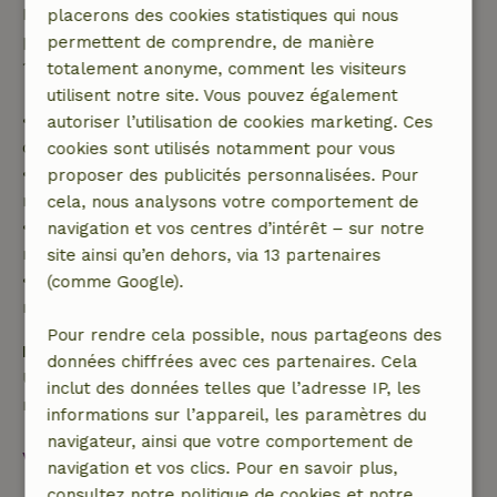
Passé ce délai, tu recevras un remboursement
placerons des cookies statistiques qui nous
partiel du coût du séjour et un remboursement à
permettent de comprendre, de manière
100 % de l'acompte :
totalement anonyme, comment les visiteurs
utilisent notre site. Vous pouvez également
• Jusqu'à 42 jours avant l'arrivée : remboursement
autoriser l’utilisation de cookies marketing. Ces
de 70 %
cookies sont utilisés notamment pour vous
• Entre 42 et 28 jours avant l'arrivée :
proposer des publicités personnalisées. Pour
remboursement de 40 %
cela, nous analysons votre comportement de
• De 28 jours avant l'arrivée jusqu'au jour même :
navigation et vos centres d’intérêt – sur notre
remboursement de 10 %
site ainsi qu’en dehors, via 13 partenaires
• Le jour de l'arrivée ou après : aucun
(comme Google).
remboursement
Pour rendre cela possible, nous partageons des
Dépôt de sécurité
données chiffrées avec ces partenaires. Cela
Une caution de 100,00 € s'applique. Tu seras
inclut des données telles que l’adresse IP, les
remboursé après le départ.
informations sur l’appareil, les paramètres du
navigateur, ainsi que votre comportement de
Voir tout
navigation et vos clics. Pour en savoir plus,
consultez notre politique de cookies et notre