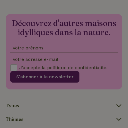
Fournisseur
/
Nom
Expiration
Description
Domaine
CookieScriptConsent
CookieScript
4
Ce cookie e
.maisonnature.fr
semaines
utilisé par l
Découvrez d'autres maisons
2 jours
service
Cookie-
idylliques dans la nature.
Script.com
pour
mémoriser
les
préférence
Votre prénom
de
consenteme
des visiteur
Votre adresse e-mail
en matière 
cookies. Il e
J’accepte la
politique de confidentialité
.
nécessaire
que la
S'abonner à la newsletter
bannière de
cookies
Cookie-
Script.com
Politique de confidentialité de Google
fonctionne
correctemen
Types
Thèmes
Nom
Fournisseur
/
Domaine
Expirat