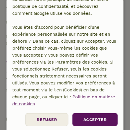
politique de confidentialité, et découvrez
Durabilité
comment Google utilise vos données.
Hors réseau ou alimenté par une énergie 100 %
Vous êtes d’accord pour bénéficier d’une
renouvelable
expérience personnalisée sur notre site et en
Matériaux d'isolation naturelle
dehors ? Dans ce cas, cliquez sur Accepter. Vous
Trier les déchets (verre, papier, plastique, déchets
préférez choisir vous-même les cookies que
alimentaires/organiques)
vous acceptez ? Vous pouvez définir vos
Voir tout
préférences via les Paramètres des cookies. Si
vous sélectionnez Refuser, seuls les cookies
fonctionnels strictement nécessaires seront
Poser une question
utilisés. Vous pouvez modifier vos préférences à
Contacte le propriétaire de la Maison nature.
tout moment via le lien (Cookies) en bas de
chaque page, ou cliquer ici :
Politique en matière
Envoyer un message
de cookies
Commencer ma réservation
REFUSER
ACCEPTER