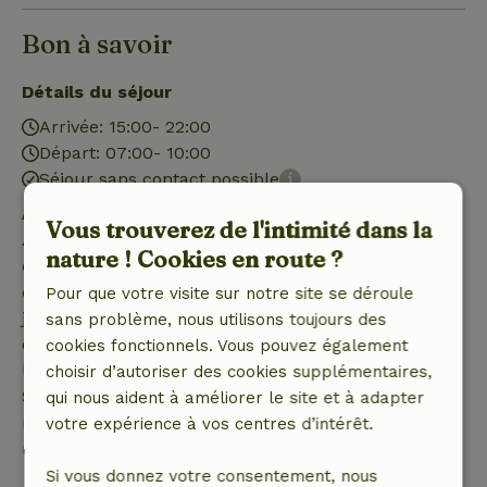
Bon à savoir
Détails du séjour
Arrivée: 15:00- 22:00
Départ: 07:00- 10:00
Séjour sans contact possible
Annulation gratuite dans les 7 jours
Vous trouverez de l'intimité dans la
Annulation gratuite dans les 7 jours suivant la
nature ! Cookies en route ?
confirmation de ta réservation, à condition que la
demande de réservation ait été effectuée plus de 28
Pour que votre visite sur notre site se déroule
jours avant la date de début. Pour les réservations
sans problème, nous utilisons toujours des
dont la date de début est dans les 28 jours,
cookies fonctionnels. Vous pouvez également
l'annulation gratuite s'applique dans les 24 heures.
choisir d’autoriser des cookies supplémentaires,
Si tu annules dans le délai indiqué, tu as droit à un
qui nous aident à améliorer le site et à adapter
remboursement intégral du montant de la
votre expérience à vos centres d’intérêt.
réservation.
Si vous donnez votre consentement, nous