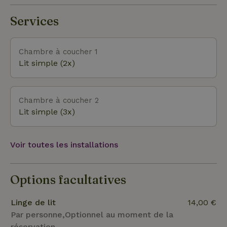
de bain Au premier étage, il y a 2 chambres, une
chambre est équipée de 3 lits. Toutes les chambres
Services
sont équipées de lits à sommier simple. La salle de
bain se trouve au rez-de-chaussée et est équipée
d'une spacieuse douche à l'italienne avec douche à
Chambre à coucher 1
effet pluie et d'un grand lavabo. Les toilettes sont
Lit simple (2x)
séparées. Jardin L'espace de vie est directement
relié à la terrasse par des portes coulissantes. La
terrasse orientée au sud est équipée de meubles de
Chambre à coucher 2
jardin. Le jardin spacieux (1000m2) est abrité par
Lit simple (3x)
des arbres et est entièrement clôturé.
Voir toutes les installations
Options facultatives
Linge de lit
14,00 €
Par personne,Optionnel au moment de la
réservation