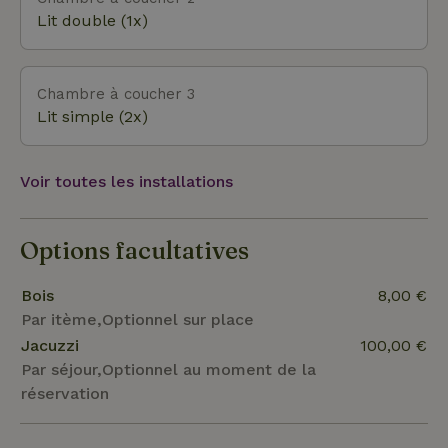
Woud. 8,2 km plus loin, tu es dans le cœur
Lit double (1x)
bourguignon du Brabant... 's-Hertogenbosch. Fais
l'expérience de la fantastique hospitalité de 's-
Hertogenbosch dans, par exemple, la Korte Putstraat.
Chambre à coucher 3
Lit simple (2x)
Voir toutes les installations
Options facultatives
Bois
8,00 €
Par itème,Optionnel sur place
Jacuzzi
100,00 €
Par séjour,Optionnel au moment de la
réservation