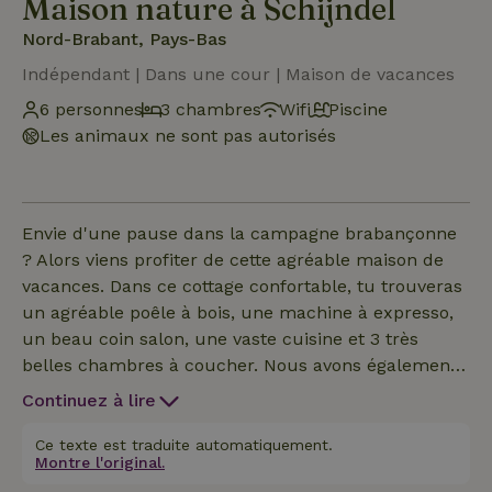
Maison nature à Schijndel
Nord-Brabant, Pays-Bas
Indépendant | Dans une cour | Maison de vacances
6 personnes
3 chambres
Wifi
Piscine
Les animaux ne sont pas autorisés
Envie d'une pause dans la campagne brabançonne
? Alors viens profiter de cette agréable maison de
vacances. Dans ce cottage confortable, tu trouveras
un agréable poêle à bois, une machine à expresso,
un beau coin salon, une vaste cuisine et 3 très
belles chambres à coucher. Nous avons également
une armoire à jeux avec beaucoup de jouets pour
Continuez à lire
les enfants. À l'intérieur, tu profites aussi de
l'extérieur, avec de belles vues à travers de grandes
Ce texte est traduite automatiquement.
Montre l'original.
façades vitrées. Dans le jardin, tu trouveras des