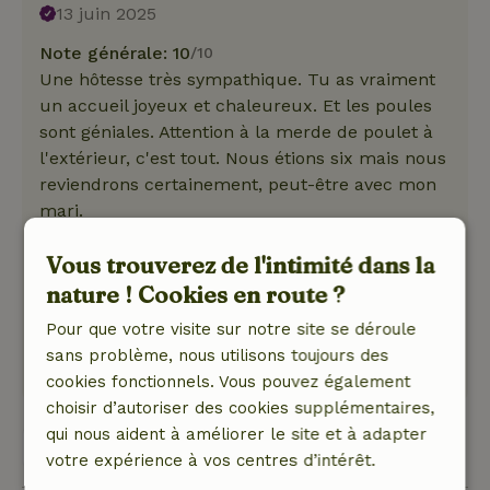
13 juin 2025
Note générale: 10
/10
Une hôtesse très sympathique. Tu as vraiment
un accueil joyeux et chaleureux. Et les poules
sont géniales. Attention à la merde de poulet à
l'extérieur, c'est tout. Nous étions six mais nous
reviendrons certainement, peut-être avec mon
mari.
Nature, tranquillité et espace: 5
/5
Vous trouverez de l'intimité dans la
Super, nous avons passé un très bon week-end
avec 6 copines. La maison est entièrement
nature ! Cookies en route ?
équipée nous avons trouvé.
Pour que votre visite sur notre site se déroule
Ce texte est traduite automatiquement.
sans problème, nous utilisons toujours des
Montre l'original.
cookies fonctionnels. Vous pouvez également
choisir d’autoriser des cookies supplémentaires,
qui nous aident à améliorer le site et à adapter
Voir 1 avis
votre expérience à vos centres d’intérêt.