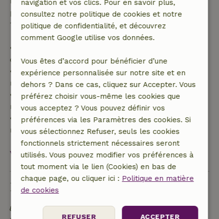
Passé ce délai, tu recevras un remboursement
navigation et vos clics. Pour en savoir plus,
partiel du coût du séjour et un remboursement à
consultez notre politique de cookies et notre
100 % de l'acompte :
politique de confidentialité, et découvrez
comment Google utilise vos données.
• Jusqu'à 42 jours avant l'arrivée : remboursement
de 70 %
Vous êtes d’accord pour bénéficier d’une
• Entre 42 et 28 jours avant l'arrivée :
expérience personnalisée sur notre site et en
remboursement de 40 %
dehors ? Dans ce cas, cliquez sur Accepter. Vous
• De 28 jours avant l'arrivée jusqu'au jour même :
préférez choisir vous-même les cookies que
remboursement de 10 %
vous acceptez ? Vous pouvez définir vos
• Le jour de l'arrivée ou après : aucun
préférences via les Paramètres des cookies. Si
remboursement
vous sélectionnez Refuser, seuls les cookies
fonctionnels strictement nécessaires seront
Voir tout
utilisés. Vous pouvez modifier vos préférences à
tout moment via le lien (Cookies) en bas de
chaque page, ou cliquer ici :
Politique en matière
Durabilité
de cookies
Étiquette énergétique : A
REFUSER
ACCEPTER