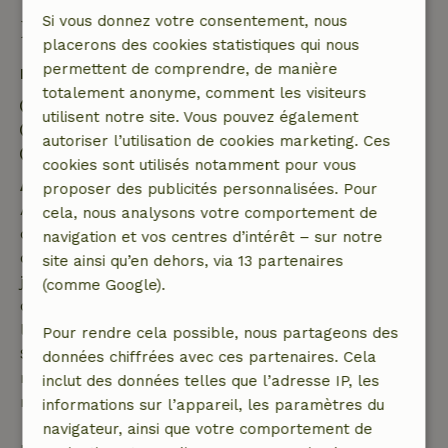
Si vous donnez votre consentement, nous
Bon à savoir
placerons des cookies statistiques qui nous
permettent de comprendre, de manière
Détails du séjour
totalement anonyme, comment les visiteurs
Arrivée: 15:00- 23:00
utilisent notre site. Vous pouvez également
Départ: 10:00
autoriser l’utilisation de cookies marketing. Ces
Séjour sans contact possible
cookies sont utilisés notamment pour vous
Annulation gratuite dans les 7 jours
proposer des publicités personnalisées. Pour
Annulation gratuite dans les 7 jours suivant la
cela, nous analysons votre comportement de
confirmation de ta réservation, à condition que la
navigation et vos centres d’intérêt – sur notre
demande de réservation ait été effectuée plus de 28
site ainsi qu’en dehors, via 13 partenaires
jours avant la date de début. Pour les réservations
(comme Google).
dont la date de début est dans les 28 jours,
l'annulation gratuite s'applique dans les 24 heures.
Pour rendre cela possible, nous partageons des
Si tu annules dans le délai indiqué, tu as droit à un
données chiffrées avec ces partenaires. Cela
remboursement intégral du montant de la
inclut des données telles que l’adresse IP, les
réservation.
informations sur l’appareil, les paramètres du
navigateur, ainsi que votre comportement de