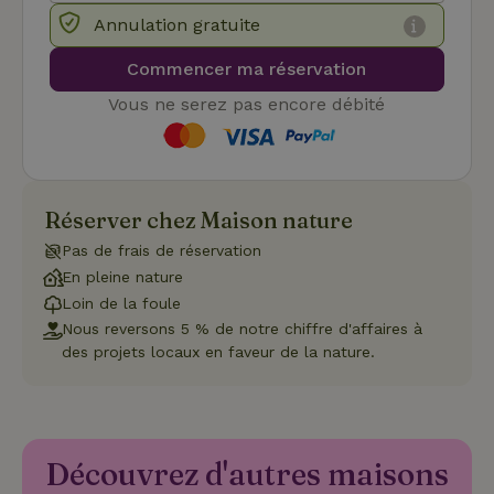
strictement nécessaires.
Annulation gratuite
Fournisseur
/
Nom
Expiration
Description
Domaine
Commencer ma réservation
CookieScriptConsent
CookieScript
4
Ce cookie e
Vous ne serez pas encore débité
.maisonnature.fr
semaines
utilisé par l
2 jours
service
Cookie-
Script.com
pour
mémoriser
les
préférence
Réserver chez Maison nature
de
consenteme
Pas de frais de réservation
des visiteur
en matière 
En pleine nature
cookies. Il e
Loin de la foule
nécessaire
que la
Nous reversons 5 % de notre chiffre d'affaires à
bannière de
cookies
des projets locaux en faveur de la nature.
Cookie-
Script.com
Politique de confidentialité de Google
fonctionne
correctemen
Découvrez d'autres maisons