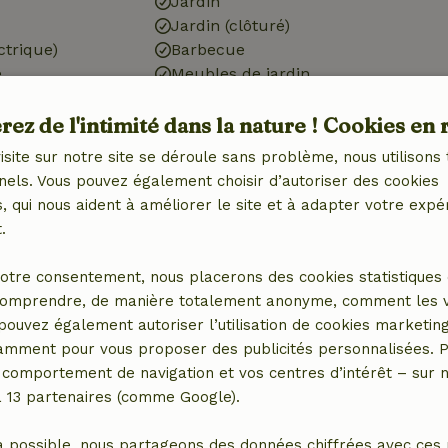
Jardin
Jardin (clôturé)
ctrique)
Barbecue
é
Meubles de jardin
Terrasse
ez de l'intimité dans la nature ! Cookies en 
Étang
isite sur notre site se déroule sans problème, nous utilisons 
nels. Vous pouvez également choisir d’autoriser des cookies
Cuisine
 qui nous aident à améliorer le site et à adapter votre expé
.
 (1x)
Cuisine
Réfrigérateur avec
otre consentement, nous placerons des cookies statistiques 
compartiment congélateur
omprendre, de manière totalement anonyme, comment les vis
Four
 pouvez également autoriser l’utilisation de cookies marketin
Gaz (/cuisinière)
tamment pour vous proposer des publicités personnalisées. P
comportement de navigation et vos centres d’intérêt – sur no
a 13 partenaires (comme Google).
a possible, nous partageons des données chiffrées avec ces 