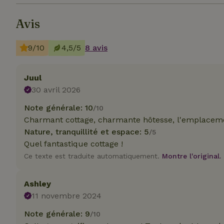
Avis
9/10
4,5/5
8 avis
Les cookies stricte
utilisateurs et la 
Juul
nécessaires.
30 avril 2026
Nom
Note générale: 10
/10
CookieScriptCons
Charmant cottage, charmante hôtesse, l'emplaceme
Nature, tranquillité et espace: 5
/5
Quel fantastique cottage !
Ce texte est traduite automatiquement.
Montre l'original.
Nom
Ashley
Nom
Fou
Nom
11 novembre 2024
_nhft_search-geo
Do
_ga
_gcl_au
Go
Note générale: 9
/10
.ma