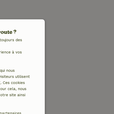
route ?
toujours des
rience à vos
qui nous
iteurs utilisent
g. Ces cookies
our cela, nous
tre site ainsi
partenaires.