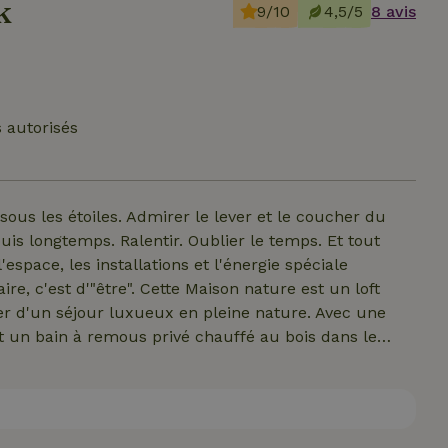
k
9/10
4,5/5
8 avis
 autorisés
sous les étoiles. Admirer le lever et le coucher du
longtemps. Ralentir. Oublier le temps. Et tout
espace, les installations et l'énergie spéciale
ire, c'est d'"être". Cette Maison nature est un loft
ter d'un séjour luxueux en pleine nature. Avec une
 un bain à remous privé chauffé au bois dans le
t équipé d'un beau salon
isine complète avec four, d'un nécessaire à café et à
 et toilettes. Des serviettes, des peignoirs et des
rables pour la peau et le corps que tu es libre d'utiliser.