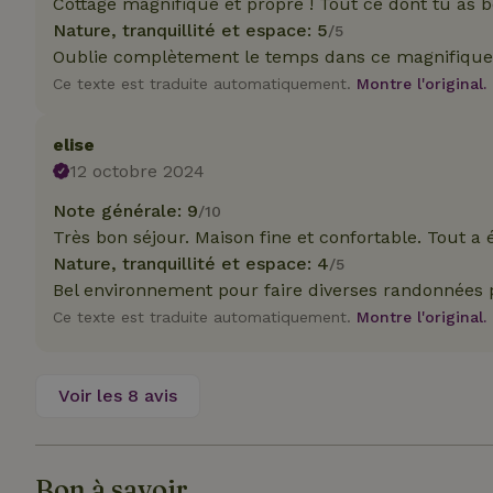
Cottage magnifique et propre ! Tout ce dont tu as be
_nhft_translation
Nature, tranquillité et espace: 5
/5
test_cookie
Go
Oublie complètement le temps dans ce magnifique c
.do
Ce texte est traduite automatiquement.
Montre l'original.
_nhft_privacy-pol
_ga_JRK1QL37RY
IDE
Go
.do
elise
_nhftconstraint_p
12 octobre 2024
policy
Note générale: 9
/10
_nhft_new-calend
Très bon séjour. Maison fine et confortable. Tout a 
Nature, tranquillité et espace: 4
/5
Bel environnement pour faire diverses randonnées p
_nhftconstraint_
onboarding
Ce texte est traduite automatiquement.
Montre l'original.
_nhftconstraint_t
search
Voir les 8 avis
_cfuvid
Bon à savoir