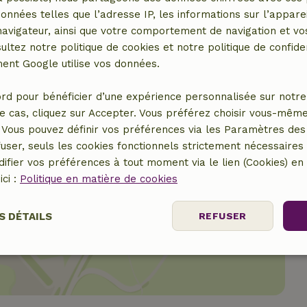
données telles que l’adresse IP, les informations sur l’apparei
vigateur, ainsi que votre comportement de navigation et vos
ultez notre politique de cookies et notre politique de confiden
nt Google utilise vos données.
rd pour bénéficier d’une expérience personnalisée sur notre 
e cas, cliquez sur Accepter. Vous préférez choisir vous-même
Vous pouvez définir vos préférences via les Paramètres des 
user, seuls les cookies fonctionnels strictement nécessaires s
ifier vos préférences à tout moment via le lien (Cookies) e
ici :
Politique en matière de cookies
er le lieu
S DÉTAILS
REFUSER
nt
Performance
Ciblage
Fo
es