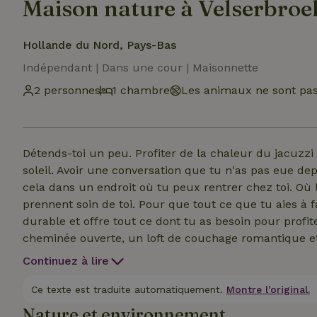
Maison nature à Velserbroe
Hollande du Nord, Pays-Bas
Indépendant | Dans une cour | Maisonnette
2 personnes
1 chambre
Les animaux ne sont pas
Détends-toi un peu. Profiter de la chaleur du jacuzzi 
soleil. Avoir une conversation que tu n'as pas eue depuis 
cela dans un endroit où tu peux rentrer chez toi. Où l'
prennent soin de toi. Pour que tout ce que tu aies à fa
durable et offre tout ce dont tu as besoin pour profi
cheminée ouverte, un loft de couchage romantique et
jardin privé, tu as tout ce qu'il faut pour te détendre complètement. Le loft es
Continuez à lire
(avec un loft de couchage au premier étage), d'une cu
thé et d'une salle de bain luxueuse avec douche, lavabo
Ce texte est traduite automatiquement.
Montre l'original.
textiles de cuisine t'attendent : ainsi que des soins du
Nature et environnement