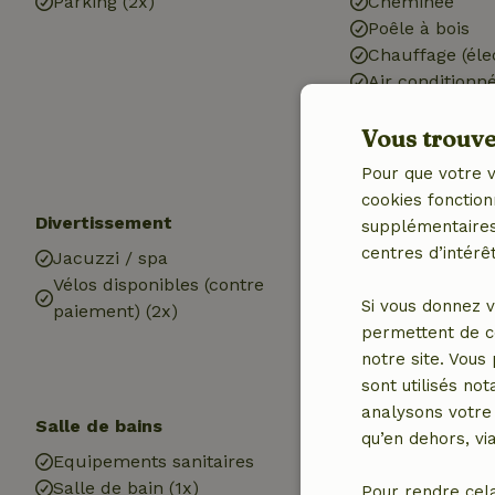
Parking (2x)
Cheminée
Poêle à bois
Chauffage (éle
Air conditionn
Eau potable
Vous trouver
Eau chaude
Electricité
Pour que votre v
cookies fonction
Divertissement
Les enfants
supplémentaires,
centres d’intérêt
Jacuzzi / spa
Lit pour enfant
Vélos disponibles (contre
Si vous donnez v
paiement) (2x)
permettent de c
notre site. Vous
sont utilisés no
analysons votre 
Salle de bains
qu’en dehors, vi
Equipements sanitaires
Salle de bain (1x)
Pour rendre cel