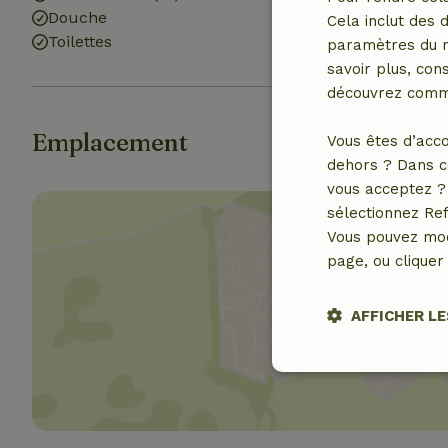
Douche
Cela inclut des 
Toilettes
paramètres du na
savoir plus, cons
découvrez comme
Emplacement
Vous êtes d’acco
dehors ? Dans c
vous acceptez ? 
sélectionnez Ref
Vous pouvez mod
page, ou cliquer 
Affich
AFFICHER LE
Stricteme
nécessair