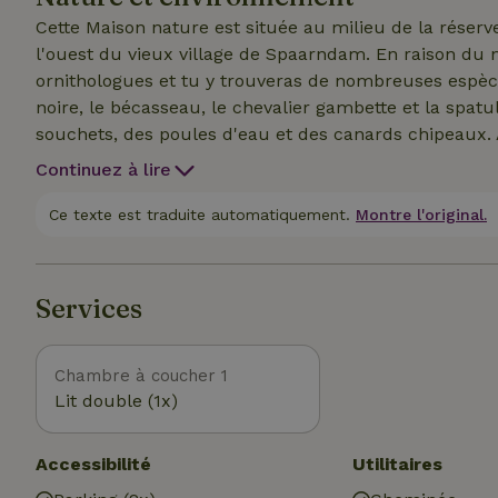
Cette Maison nature est située au milieu de la réserve 
l'ouest du vieux village de Spaarndam. En raison du n
ornithologues et tu y trouveras de nombreuses espèc
noire, le bécasseau, le chevalier gambette et la spat
souchets, des poules d'eau et des canards chipeaux.
nature se trouve le Fort Benoorden, qui fait partie d
Continuez à lire
classé au patrimoine mondial de l'UNESCO. L'ancien 
détour : ce village pittoresque déborde d'atmosphère
Ce texte est traduite automatiquement.
Montre l'original.
des terrasses au bord de l'eau, en plus d'un superma
de Bloemendaal et de Zandvoort sont accessibles en 
Alkmaar, Haarlem (3 km) et Amsterdam (14 km) sont 
Services
Chambre à coucher 1
Lit double (1x)
Accessibilité
Utilitaires