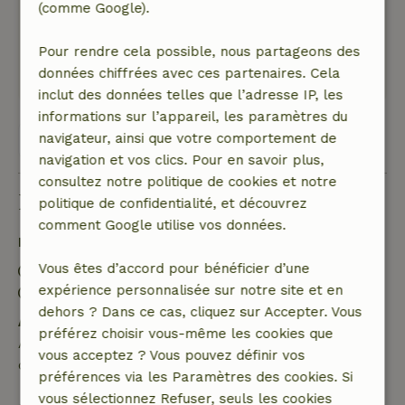
(comme Google).
"silencieux", pas d'autoroutes ou de voies très
fréquentées.
Pour rendre cela possible, nous partageons des
Ce texte est traduite automatiquement.
données chiffrées avec ces partenaires. Cela
Montre l'original.
inclut des données telles que l’adresse IP, les
informations sur l’appareil, les paramètres du
navigateur, ainsi que votre comportement de
Voir les 27 avis
navigation et vos clics. Pour en savoir plus,
consultez notre politique de cookies et notre
Bon à savoir
politique de confidentialité, et découvrez
comment Google utilise vos données.
Détails du séjour
Vous êtes d’accord pour bénéficier d’une
Arrivée: 16:00- 22:00
expérience personnalisée sur notre site et en
Départ: 07:00- 11:00
dehors ? Dans ce cas, cliquez sur Accepter. Vous
Annulation gratuite dans les 24 heures
préférez choisir vous-même les cookies que
Annulation gratuite dans les 24 heures suivant la
vous acceptez ? Vous pouvez définir vos
confirmation de ta réservation.
préférences via les Paramètres des cookies. Si
vous sélectionnez Refuser, seuls les cookies