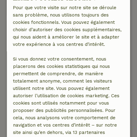
Ce texte est traduite automatiquement.
Pour que votre visite sur notre site se déroule
Montre l'original.
sans problème, nous utilisons toujours des
cookies fonctionnels. Vous pouvez également
Carla
choisir d’autoriser des cookies supplémentaires,
8 mai 2026
qui nous aident à améliorer le site et à adapter
votre expérience à vos centres d’intérêt.
Note générale: 9
/10
C'est une maison agréable et confortable. Tout
Si vous donnez votre consentement, nous
ce dont tu as besoin s'y trouve. Pour ceux qui
placerons des cookies statistiques qui nous
prévoient un séjour gastronomique, la cuisine
permettent de comprendre, de manière
est un peu petite. L'endroit est bien rangé. Le
totalement anonyme, comment les visiteurs
jardin a été un régal pour notre chien, et aussi
utilisent notre site. Vous pouvez également
pour nous.
autoriser l’utilisation de cookies marketing. Ces
Nature, tranquillité et espace: 4
/5
cookies sont utilisés notamment pour vous
Il y a des vues fantastiques depuis le cottage et
proposer des publicités personnalisées. Pour
depuis la véranda. Tu peux partir en randonnée
cela, nous analysons votre comportement de
directement depuis la maison. Les environs
navigation et vos centres d’intérêt – sur notre
sont magnifiques. Il n'y a pratiquement pas de
site ainsi qu’en dehors, via 13 partenaires
circulation à la maison, les environs sont