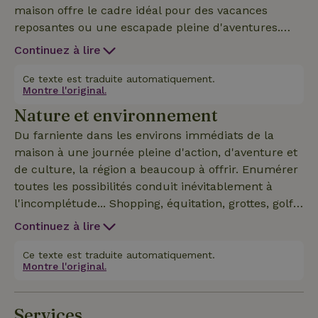
maison offre le cadre idéal pour des vacances
reposantes ou une escapade pleine d'aventures.
Découvre le charme de la région au cours d'une
Continuez à lire
promenade le long de ruisseaux murmurants ou
d'une exploration de châteaux historiques. Pour les
Ce texte est traduite automatiquement.
Montre l'original.
aventuriers, il existe d'innombrables possibilités
Nature et environnement
telles que le kayak, le VTT ; l'escalade, ... Après une
journée pleine d'activités, tu pourras te détendre
Du farniente dans les environs immédiats de la
dans notre cottage.Qu'est-ce que tu attends.....
maison à une journée pleine d'action, d'aventure et
de culture, la région a beaucoup à offrir. Enumérer
toutes les possibilités conduit inévitablement à
l'incomplétude... Shopping, équitation, grottes, golf,
natation, casino, parcours Francorchamps,
Continuez à lire
Plopsacoo, pistes de ski, bains thermaux à Spa,
activités de plein air, cyclisme et pêche, bref, tu l'as
Ce texte est traduite automatiquement.
Montre l'original.
dit !
Services