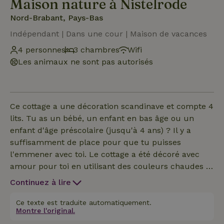
Maison nature à Nistelrode
Nord-Brabant, Pays-Bas
Indépendant | Dans une cour | Maison de vacances
4 personnes
3 chambres
Wifi
Les animaux ne sont pas autorisés
Ce cottage a une décoration scandinave et compte 4
lits. Tu as un bébé, un enfant en bas âge ou un
enfant d'âge préscolaire (jusqu'à 4 ans) ? Il y a
suffisamment de place pour que tu puisses
l'emmener avec toi. Le cottage a été décoré avec
amour pour toi en utilisant des couleurs chaudes et
de nombreux matériaux en bois. Dès que tu entres,
Continuez à lire
tu peux déposer ton manteau et tes chaussures
dans le porche d'entrée. En passant par la porte
Ce texte est traduite automatiquement.
Montre l'original.
suivante, tu entres dans l'espace de vie où se