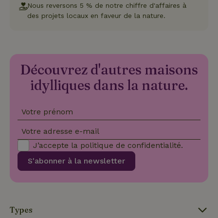
Nous reversons 5 % de notre chiffre d'affaires à
strictement nécessaires.
des projets locaux en faveur de la nature.
Fournisseur
/
Nom
Expiration
Description
Domaine
CookieScriptConsent
CookieScript
4
Ce cookie e
.maisonnature.fr
semaines
utilisé par l
2 jours
service
Cookie-
Découvrez d'autres maisons
Script.com
pour
idylliques dans la nature.
mémoriser
les
préférence
de
consenteme
Votre prénom
des visiteur
en matière 
Votre adresse e-mail
cookies. Il e
nécessaire
que la
J’accepte la
politique de confidentialité
.
bannière de
cookies
S'abonner à la newsletter
Cookie-
Script.com
Politique de confidentialité de Google
fonctionne
correctemen
Types