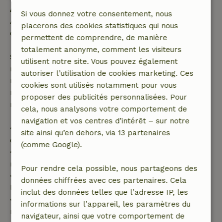
Annulation gratuite dans les 24 heures
Si vous donnez votre consentement, nous
Annulation gratuite dans les 24 heures suivant la
placerons des cookies statistiques qui nous
confirmation de ta réservation.
permettent de comprendre, de manière
totalement anonyme, comment les visiteurs
Si tu annules dans le délai indiqué, tu as droit à un
utilisent notre site. Vous pouvez également
remboursement intégral du montant de la
autoriser l’utilisation de cookies marketing. Ces
réservation. Passé ce délai, tu recevras un
cookies sont utilisés notamment pour vous
remboursement partiel du coût du voyage et un
proposer des publicités personnalisées. Pour
remboursement à 100 % de l'acompte :
cela, nous analysons votre comportement de
navigation et vos centres d’intérêt – sur notre
• jusqu'à 42 jours avant l'arrivée : remboursement
site ainsi qu’en dehors, via 13 partenaires
de 70 %
(comme Google).
• entre 42 et 28 jours avant l'arrivée :
remboursement de 40 %
Pour rendre cela possible, nous partageons des
• de 28 jours avant l'arrivée jusqu'au jour de
données chiffrées avec ces partenaires. Cela
l'arrivée : remboursement de 10 %
inclut des données telles que l’adresse IP, les
• le jour de l'arrivée ou après : aucun
informations sur l’appareil, les paramètres du
remboursement
navigateur, ainsi que votre comportement de