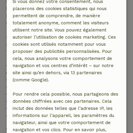
l'annulation gratuite s'applique dans les 24 heures.
Si vous donnez votre consentement, nous
Si tu annules dans le délai indiqué, tu as droit à un
placerons des cookies statistiques qui nous
remboursement intégral du montant de la
permettent de comprendre, de manière
réservation.
totalement anonyme, comment les visiteurs
utilisent notre site. Vous pouvez également
Passé ce délai, tu recevras un remboursement
autoriser l’utilisation de cookies marketing. Ces
partiel du coût du séjour et un remboursement à
cookies sont utilisés notamment pour vous
100 % de l'acompte :
proposer des publicités personnalisées. Pour
cela, nous analysons votre comportement de
• Jusqu'à 42 jours avant l'arrivée : remboursement
navigation et vos centres d’intérêt – sur notre
de 70 %
site ainsi qu’en dehors, via 13 partenaires
• Entre 42 et 28 jours avant l'arrivée :
(comme Google).
remboursement de 40 %
• De 28 jours avant l'arrivée jusqu'au jour même :
Pour rendre cela possible, nous partageons des
remboursement de 10 %
données chiffrées avec ces partenaires. Cela
• Le jour de l'arrivée ou après : aucun
inclut des données telles que l’adresse IP, les
remboursement
informations sur l’appareil, les paramètres du
navigateur, ainsi que votre comportement de
Voir tout
navigation et vos clics. Pour en savoir plus,