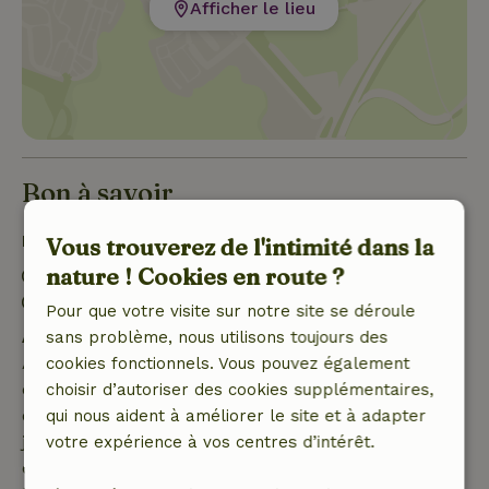
Afficher le lieu
Bon à savoir
Détails du séjour
Vous trouverez de l'intimité dans la
nature ! Cookies en route ?
Arrivée: 15:00- 20:00
Départ: 07:00- 11:00
Pour que votre visite sur notre site se déroule
Annulation gratuite dans les 7 jours
sans problème, nous utilisons toujours des
Annulation gratuite dans les 7 jours suivant la
cookies fonctionnels. Vous pouvez également
confirmation de ta réservation, à condition que la
choisir d’autoriser des cookies supplémentaires,
demande de réservation ait été effectuée plus de 28
qui nous aident à améliorer le site et à adapter
jours avant la date de début. Pour les réservations
votre expérience à vos centres d’intérêt.
dont la date de début est dans les 28 jours,