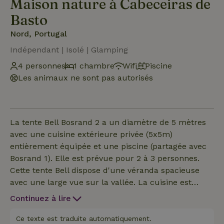
Maison nature à Cabeceiras de
Basto
Nord, Portugal
Indépendant | Isolé | Glamping
4 personnes
1 chambre
Wifi
Piscine
Les animaux ne sont pas autorisés
La tente Bell Bosrand 2 a un diamètre de 5 mètres
avec une cuisine extérieure privée (5x5m)
entièrement équipée et une piscine (partagée avec
Bosrand 1). Elle est prévue pour 2 à 3 personnes.
Cette tente Bell dispose d'une véranda spacieuse
avec une large vue sur la vallée. La cuisine est
entièrement équipée avec de la vaisselle, des
Continuez à lire
couverts, des casseroles et des poêles, une
cuisinière à gaz à deux feux et, bien sûr, un
Ce texte est traduite automatiquement.