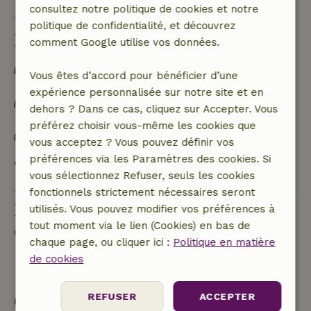
consultez notre politique de cookies et notre
politique de confidentialité, et découvrez
Durabilité
comment Google utilise vos données.
Construit avec des matériaux de construction
Vous êtes d’accord pour bénéficier d’une
naturels
expérience personnalisée sur notre site et en
Les déchets alimentaires sont réduits au
dehors ? Dans ce cas, cliquez sur Accepter. Vous
minimum
préférez choisir vous-même les cookies que
Inventaire durable
vous acceptez ? Vous pouvez définir vos
préférences via les Paramètres des cookies. Si
Voir tout
vous sélectionnez Refuser, seuls les cookies
fonctionnels strictement nécessaires seront
Poser une question
utilisés. Vous pouvez modifier vos préférences à
tout moment via le lien (Cookies) en bas de
Contacte le propriétaire de la Maison nature.
chaque page, ou cliquer ici :
Politique en matière
de cookies
Envoyer un message
REFUSER
ACCEPTER
Commencer ma réservation