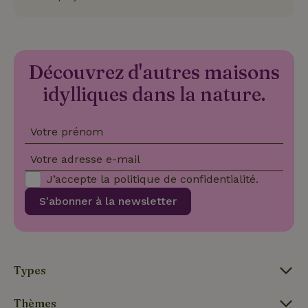
Fournisseur
/
Nom
Expiration
Description
Domaine
CookieScriptConsent
CookieScript
4
Ce cookie e
.maisonnature.fr
semaines
utilisé par l
2 jours
service
Découvrez d'autres maisons
Cookie-
Script.com
idylliques dans la nature.
pour
mémoriser
les
préférence
de
Votre prénom
consenteme
des visiteur
Votre adresse e-mail
en matière 
cookies. Il e
J’accepte la
politique de confidentialité
.
nécessaire
que la
bannière de
S'abonner à la newsletter
cookies
Cookie-
Script.com
Politique de confidentialité de Google
fonctionne
correctemen
Types
Thèmes