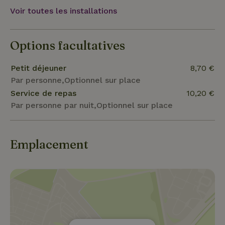
avec son porto et ses vignobles, sont également à
Voir toutes les installations
une heure de route. Alors qu'est-ce que tu
attends...... !
Options facultatives
Petit déjeuner
8,70 €
Par personne,Optionnel sur place
Service de repas
10,20 €
Par personne par nuit,Optionnel sur place
Emplacement