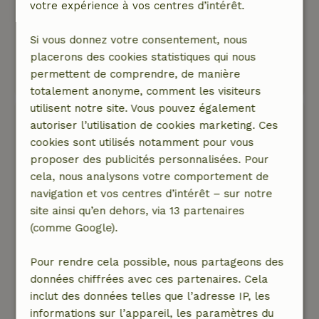
votre expérience à vos centres d’intérêt.
est vraiment pas sympa. D’après les règles, le
propriétaire devrait te dire une semaine à
Si vous donnez votre consentement, nous
l’avance où se trouve la clé.
placerons des cookies statistiques qui nous
Ce texte est traduite automatiquement.
permettent de comprendre, de manière
Montre l'original.
totalement anonyme, comment les visiteurs
utilisent notre site. Vous pouvez également
Ann
autoriser l’utilisation de cookies marketing. Ces
14 mai 2026
cookies sont utilisés notamment pour vous
proposer des publicités personnalisées. Pour
Note générale: 10
/10
cela, nous analysons votre comportement de
Belle maison dans un bel environnement.Belle
navigation et vos centres d’intérêt – sur notre
cuisine avec une longue table confortable.Nous
site ainsi qu’en dehors, via 13 partenaires
n'avons pas eu très beau temps,mais aussi à
(comme Google).
l'extérieur une longue table où tout le monde
peut s'asseoir facilement.Jacuzzi tip top en
Pour rendre cela possible, nous partageons des
ordre.
données chiffrées avec ces partenaires. Cela
Nature, tranquillité et espace: 5
/5
inclut des données telles que l’adresse IP, les
Belle maison dans un bel environnement.Belle
informations sur l’appareil, les paramètres du
cuisine avec une longue table confortable.Nous