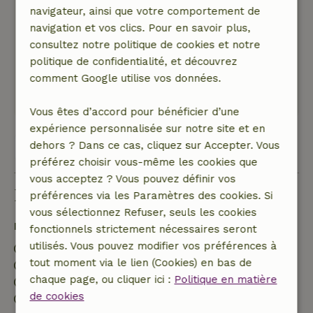
navigateur, ainsi que votre comportement de
n'avons pas eu très beau temps,mais aussi à
navigation et vos clics. Pour en savoir plus,
l'extérieur une longue table où tout le monde
consultez notre politique de cookies et notre
peut s'asseoir facilement.Jacuzzi tip top en
politique de confidentialité, et découvrez
ordre.
comment Google utilise vos données.
Ce texte est traduite automatiquement.
Montre l'original.
Vous êtes d’accord pour bénéficier d’une
expérience personnalisée sur notre site et en
dehors ? Dans ce cas, cliquez sur Accepter. Vous
Voir les 24 avis
préférez choisir vous-même les cookies que
vous acceptez ? Vous pouvez définir vos
Bon à savoir
préférences via les Paramètres des cookies. Si
vous sélectionnez Refuser, seuls les cookies
Détails du séjour
fonctionnels strictement nécessaires seront
utilisés. Vous pouvez modifier vos préférences à
Arrivée: 16:00- 23:00
tout moment via le lien (Cookies) en bas de
Départ: 07:00- 10:00
chaque page, ou cliquer ici :
Politique en matière
Séjour sans contact possible
de cookies
Environnement sans feux d’artifice