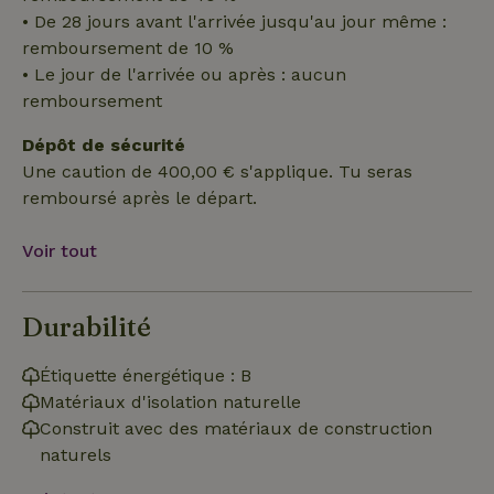
des utilisateurs et la gestion des comptes. Le site Web ne
• De 28 jours avant l'arrivée jusqu'au jour même :
peut pas être utilisé correctement sans les cookies
strictement nécessaires.
remboursement de 10 %
• Le jour de l'arrivée ou après : aucun
Fournisseur
/
Nom
Expiration
Description
Domaine
remboursement
CookieScriptConsent
CookieScript
4
Ce cookie e
.maisonnature.fr
semaines
utilisé par l
Dépôt de sécurité
2 jours
service
Une caution de 400,00 € s'applique. Tu seras
Cookie-
Script.com
remboursé après le départ.
pour
mémoriser
les
Voir tout
préférence
de
consenteme
des visiteur
en matière 
Durabilité
cookies. Il e
nécessaire
que la
bannière de
Étiquette énergétique : B
cookies
Matériaux d'isolation naturelle
Cookie-
Script.com
Construit avec des matériaux de construction
Politique de confidentialité de Google
fonctionne
correctemen
naturels