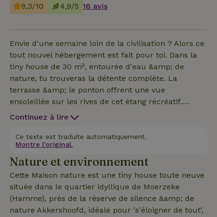
9,3/10
4,9/5
16 avis
Envie d'une semaine loin de la civilisation ? Alors ce
tout nouvel hébergement est fait pour toi. Dans la
tiny house de 30 m², entourée d'eau &amp; de
nature, tu trouveras la détente complète. La
terrasse &amp; le ponton offrent une vue
ensoleillée sur les rives de cet étang récréatif.
Hérons &amp; martins-pêcheurs sont tes voisins et
Continuez à lire
partenaires de baignade . A l'avant, l'étang ; à
l'arrière, le paysage plein de saules têtards, de cerfs
Ce texte est traduite automatiquement.
Montre l'original.
&amp; de lapins... Tous les équipements sont
Nature et environnement
disponibles. La cuisine offre tout le confort (micro-
ondes, réfrigérateur avec compartiment
Cette Maison nature est une tiny house toute neuve
congélateur, évier, plaques de
située dans le quartier idyllique de Moerzeke
cuisson/cafetière/Senseo/chauffe-eau/ustensiles de
(Hamme), près de la réserve de silence &amp; de
cuisine). La salle de bain est équipée d'une douche,
nature Akkershoofd, idéale pour 's'éloigner de tout',