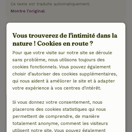
Ce texte est traduite automatiquement.
Montre l'original.
Freya
Vous trouverez de l'intimité dans la
2 décembre 2025
nature ! Cookies en route ?
Note générale: 9
/10
Tout est prévu pour en faire une belle
Pour que votre visite sur notre site se déroule
expérience agréable. Le bain à remous
sans problème, nous utilisons toujours des
complète le tout !
cookies fonctionnels. Vous pouvez également
Nature, tranquillité et espace: 5
/5
choisir d’autoriser des cookies supplémentaires,
Nous avons énormément apprécié notre séjour !
qui nous aident à améliorer le site et à adapter
S'éloigner de tout dans une oasis de calme
votre expérience à vos centres d’intérêt.
bienheureuse.
Ce texte est traduite automatiquement.
Si vous donnez votre consentement, nous
Montre l'original.
placerons des cookies statistiques qui nous
permettent de comprendre, de manière
totalement anonyme, comment les visiteurs
Voir les 16 avis
utilisent notre site. Vous pouvez également