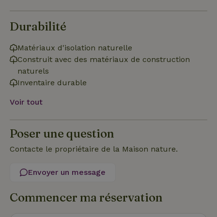
Durabilité
Fonctionnalité
Matériaux d'isolation naturelle
Construit avec des matériaux de construction
naturels
Inventaire durable
Strictement nécessaires
Performance
Ciblage
Voir tout
Fonctionnalité
Les cookies strictement nécessaires habilitent des
Poser une question
fonctionnalités de base du site Web telles que la connexion
des utilisateurs et la gestion des comptes. Le site Web ne
Contacte le propriétaire de la Maison nature.
peut pas être utilisé correctement sans les cookies
strictement nécessaires.
Envoyer un message
Fournisseur
/
Nom
Expiration
Description
Domaine
Commencer ma réservation
CookieScriptConsent
CookieScript
4
Ce cookie e
.maisonnature.fr
semaines
utilisé par l
2 jours
service
Cookie-