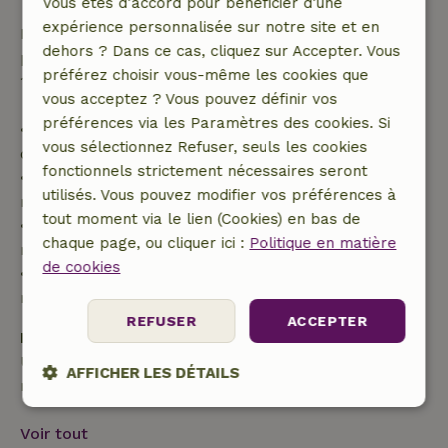
Vous êtes d’accord pour bénéficier d’une
expérience personnalisée sur notre site et en
Passé ce délai, tu recevras un remboursement
dehors ? Dans ce cas, cliquez sur Accepter. Vous
partiel du coût du séjour et un remboursement à
préférez choisir vous-même les cookies que
100 % de l'acompte :
vous acceptez ? Vous pouvez définir vos
préférences via les Paramètres des cookies. Si
• Jusqu'à 42 jours avant l'arrivée : remboursement
vous sélectionnez Refuser, seuls les cookies
de 70 %
fonctionnels strictement nécessaires seront
• Entre 42 et 28 jours avant l'arrivée :
utilisés. Vous pouvez modifier vos préférences à
remboursement de 40 %
tout moment via le lien (Cookies) en bas de
• De 28 jours avant l'arrivée jusqu'au jour même :
chaque page, ou cliquer ici :
Politique en matière
remboursement de 10 %
de cookies
• Le jour de l'arrivée ou après : aucun
remboursement
REFUSER
ACCEPTER
Dépôt de sécurité
Une caution de 200,00 € s'applique. Tu seras
AFFICHER LES DÉTAILS
remboursé après le départ.
Strictement
Performance
Ciblage
nécessaires
Voir tout