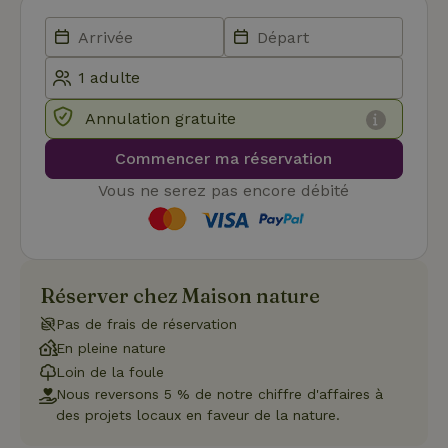
Script.com
pour
mémoriser
les
préférence
de
consenteme
des visiteur
Annulation gratuite
en matière 
cookies. Il e
nécessaire
Commencer ma réservation
que la
bannière de
Vous ne serez pas encore débité
cookies
Cookie-
Script.com
Politique de confidentialité de Google
fonctionne
correctemen
Réserver chez Maison nature
Pas de frais de réservation
Nom
Fournisseur
/
Domaine
Expirat
En pleine nature
Fournisseur
/
Nom
Expiration
Description
Loin de la foule
_nhft_search-geo-json
www.maisonnature.fr
Sessi
Domaine
Fournisseur
/
Nous reversons 5 % de notre chiffre d'affaires à
Nom
Expiration
Description
_ga
Google LLC
1 an 1
Ce nom de
Domaine
des projets locaux en faveur de la nature.
.maisonnature.fr
mois
cookie est
associé à
_gcl_au
Google LLC
3 mois
Ce cookie
Google