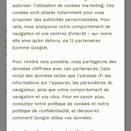
autoriser l’utilisation de cookies marketing. Ces
cookies sont utilisés notamment pour vous
Bon à savoir
proposer des publicités personnalisées. Pour
cela, nous analysons votre comportement de
Détails du séjour
navigation et vos centres d’intérêt – sur notre
Arrivée: 15:30- 22:00
site ainsi qu’en dehors, via 13 partenaires
Départ: 07:00- 13:00
(comme Google).
Séjour sans contact possible
Pour rendre cela possible, nous partageons des
Annulation gratuite dans les 7 jours
données chiffrées avec ces partenaires. Cela
Annulation gratuite dans les 7 jours suivant la
inclut des données telles que l’adresse IP, les
confirmation de ta réservation, à condition que la
informations sur l’appareil, les paramètres du
demande de réservation ait été effectuée plus de 28
navigateur, ainsi que votre comportement de
jours avant la date de début. Pour les réservations
navigation et vos clics. Pour en savoir plus,
dont la date de début est dans les 28 jours,
consultez notre politique de cookies et notre
l'annulation gratuite s'applique dans les 24 heures.
politique de confidentialité, et découvrez
Si tu annules dans le délai indiqué, tu as droit à un
comment Google utilise vos données.
remboursement intégral du montant de la
réservation.