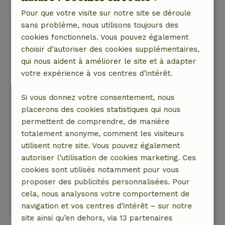
Pour que votre visite sur notre site se déroule
Manouk
sans problème, nous utilisons toujours des
19 juin 2026
cookies fonctionnels. Vous pouvez également
choisir d’autoriser des cookies supplémentaires,
Note générale: 9
/10
qui nous aident à améliorer le site et à adapter
On a passé un super séjour dans cette maison
votre expérience à vos centres d’intérêt.
nature. Il y a eu quelques petits soucis pendant
notre séjour, mais les propriétaires les ont pris
Si vous donnez votre consentement, nous
au sérieux et les ont réglés de manière très
placerons des cookies statistiques qui nous
correcte. La communication a été rapide et
permettent de comprendre, de manière
agréable. On sent que les propriétaires tiennent
totalement anonyme, comment les visiteurs
vraiment à ce que leurs hôtes gardent un bon
utilisent notre site. Vous pouvez également
souvenir de leur séjour, et on apprécie ça !
autoriser l’utilisation de cookies marketing. Ces
Nature, tranquillité et espace: 5
/5
cookies sont utilisés notamment pour vous
Le gîte est super bien situé dans la forêt et
proposer des publicités personnalisées. Pour
facile d'accès !
cela, nous analysons votre comportement de
Ce texte est traduite automatiquement.
navigation et vos centres d’intérêt – sur notre
Montre l'original.
site ainsi qu’en dehors, via 13 partenaires