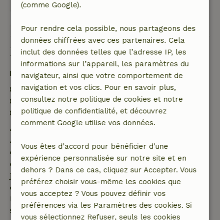
(comme Google).
Voir les 54 avis
Pour rendre cela possible, nous partageons des
données chiffrées avec ces partenaires. Cela
Bon à savoir
inclut des données telles que l’adresse IP, les
informations sur l’appareil, les paramètres du
Détails du séjour
navigateur, ainsi que votre comportement de
navigation et vos clics. Pour en savoir plus,
Arrivée: 15:00- 22:00
consultez notre politique de cookies et notre
Départ: 07:00- 10:00
politique de confidentialité, et découvrez
Séjour sans contact possible
comment Google utilise vos données.
Annulation gratuite dans les 7 jours
Annulation gratuite dans les 7 jours suivant la
Vous êtes d’accord pour bénéficier d’une
confirmation de ta réservation, à condition que la
expérience personnalisée sur notre site et en
demande de réservation ait été effectuée plus de 28
dehors ? Dans ce cas, cliquez sur Accepter. Vous
jours avant la date de début. Pour les réservations
préférez choisir vous-même les cookies que
dont la date de début est dans les 28 jours,
vous acceptez ? Vous pouvez définir vos
l'annulation gratuite s'applique dans les 24 heures.
préférences via les Paramètres des cookies. Si
Si tu annules dans le délai indiqué, tu as droit à un
vous sélectionnez Refuser, seuls les cookies