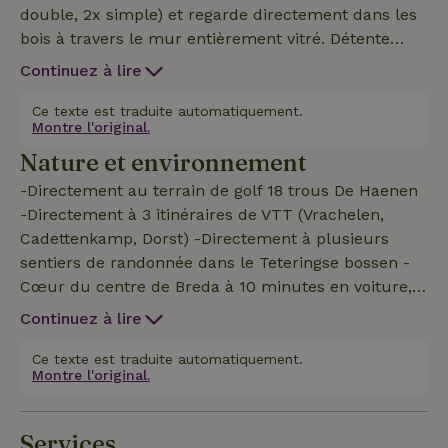
double, 2x simple) et regarde directement dans les
bois à travers le mur entièrement vitré. Détente
ultime entourée de nature et de confort,
Continuez à lire
magnifiquement située dans les bois de Teteringen,
entre Breda et Oosterhout. Située directement sur
Ce texte est traduite automatiquement.
Montre l'original.
le parc de golf De Haenen, la piste de VTT et les
Nature et environnement
sentiers de randonnée, cette maison avec douche à
effet de pluie et bain à remous offre une base
-Directement au terrain de golf 18 trous De Haenen
parfaite pour les amateurs de golf, les cyclistes et
-Directement à 3 itinéraires de VTT (Vrachelen,
les randonneurs ainsi que les visiteurs de la ville
Cadettenkamp, Dorst) -Directement à plusieurs
animée de Breda. Cuisine entièrement équipée :
sentiers de randonnée dans le Teteringse bossen -
lave-vaisselle, plaque à induction avec hotte
Cœur du centre de Breda à 10 minutes en voiture,
intégrée, four-micro-ondes, réfrigérateur-
cœur du centre d'Oosterhout à 8 minutes en
Continuez à lire
congélateur, lave-linge/sèche-linge -1500m2 de
voiture. Ou prendre le bus (arrêt à 1km) -Spa one
forêt propre -Smart TV (y compris Netflix avec son
(sauna avec 4 000m2 de bien-être) à 10 minutes en
Ce texte est traduite automatiquement.
propre compte) -2 Places de parking -Chauffage par
Montre l'original.
voiture -Piscine intérieure et extérieure De Warande
pompe à chaleur, isolation A++ -Barrière pour 2 vélos.
à 4 minutes en voiture -Parc d'attractions De
Efteling à 25 minutes en voiture.
Services