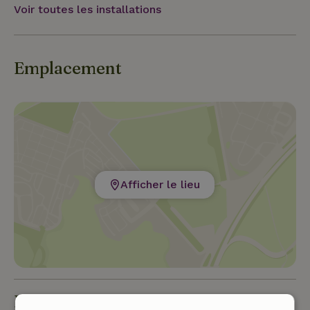
Voir toutes les installations
qui mènent à des ruisseaux cachés et à des lieux
de pique-nique tranquilles. Le soir, tu pourras
profiter d'un ciel étoilé.
Emplacement
Afficher le lieu
Bon à savoir