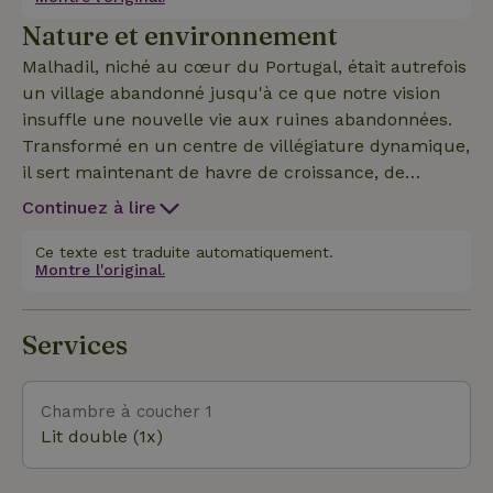
saison apporte. Lit 180 X 200, douche à effet de
Nature et environnement
pluie, toilettes, chauffage central, minibar, ventilateur.
Malhadil, niché au cœur du Portugal, était autrefois
un village abandonné jusqu'à ce que notre vision
insuffle une nouvelle vie aux ruines abandonnées.
Transformé en un centre de villégiature dynamique,
il sert maintenant de havre de croissance, de
création et d'amour : un foyer de guérison pour
Continuez à lire
ceux qui ont le cœur ouvert. Nous invitons les
rêveurs, les voyageurs, les faiseurs, les penseurs,
Ce texte est traduite automatiquement.
Montre l'original.
les créateurs, les croyants et les esprits libres à
nous rejoindre pour façonner le prochain chapitre
de notre voyage commun. Entouré d'une nature
Services
immaculée, cet endroit offre une oasis de paix et de
tranquillité, parfaite pour les amoureux de la
nature. Fuis les foules et explore les paysages à
Chambre à coucher 1
couper le souffle avec des vues imprenables, des
Lit double (1x)
collines ondulantes et des oliveraies. Les
randonneurs apprécieront les nombreux sentiers