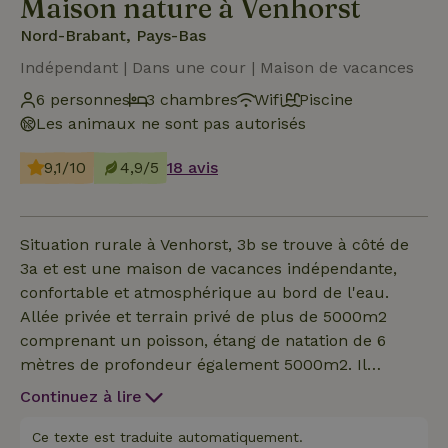
Maison nature à Venhorst
Nord-Brabant, Pays-Bas
Indépendant | Dans une cour | Maison de vacances
6 personnes
3 chambres
Wifi
Piscine
Les animaux ne sont pas autorisés
9,1/10
4,9/5
18 avis
Situation rurale à Venhorst, 3b se trouve à côté de
3a et est une maison de vacances indépendante,
confortable et atmosphérique au bord de l'eau.
Allée privée et terrain privé de plus de 5000m2
comprenant un poisson, étang de natation de 6
mètres de profondeur également 5000m2. Il
bénéficie de la paix et de la tranquillité avec des
Continuez à lire
vues imprenables. La maison est entièrement
équipée, internet par fibre optique, chauffage au sol
Ce texte est traduite automatiquement.