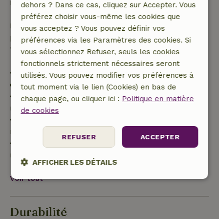
réservation.
dehors ? Dans ce cas, cliquez sur Accepter. Vous
préférez choisir vous-même les cookies que
Passé ce délai, tu recevras un remboursement
vous acceptez ? Vous pouvez définir vos
partiel du coût du séjour et un remboursement à
préférences via les Paramètres des cookies. Si
100 % de l'acompte :
vous sélectionnez Refuser, seuls les cookies
fonctionnels strictement nécessaires seront
• Jusqu'à 42 jours avant l'arrivée : remboursement
utilisés. Vous pouvez modifier vos préférences à
de 70 %
tout moment via le lien (Cookies) en bas de
• Entre 42 et 28 jours avant l'arrivée :
chaque page, ou cliquer ici :
Politique en matière
remboursement de 40 %
de cookies
• De 28 jours avant l'arrivée jusqu'au jour même :
remboursement de 10 %
REFUSER
ACCEPTER
• Le jour de l'arrivée ou après : aucun
remboursement
AFFICHER LES DÉTAILS
Voir tout
Strictement
Performance
Ciblage
nécessaires
Durabilité