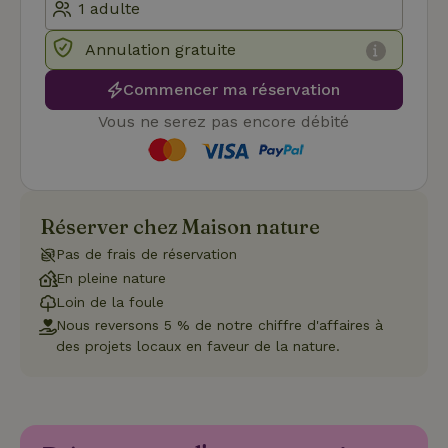
les
préférence
de
Annulation gratuite
consenteme
des visiteur
en matière 
Commencer ma réservation
cookies. Il e
nécessaire
Vous ne serez pas encore débité
que la
bannière de
cookies
Cookie-
Script.com
Politique de confidentialité de Google
fonctionne
correctemen
Réserver chez Maison nature
Pas de frais de réservation
En pleine nature
Loin de la foule
Nom
Fournisseur
/
Domaine
Expirat
Fournisseur
/
Nous reversons 5 % de notre chiffre d'affaires à
Nom
Expiration
Description
_nhft_search-geo-json
www.maisonnature.fr
Sessi
Domaine
des projets locaux en faveur de la nature.
Fournisseur
/
Nom
Expiration
Description
_ga
Google LLC
1 an 1
Ce nom de
Domaine
.maisonnature.fr
mois
cookie est
associé à
_gcl_au
Google LLC
3 mois
Ce cookie
Google
.maisonnature.fr
est défini
Universal
par
Analytics -
Doubleclick
qui est une