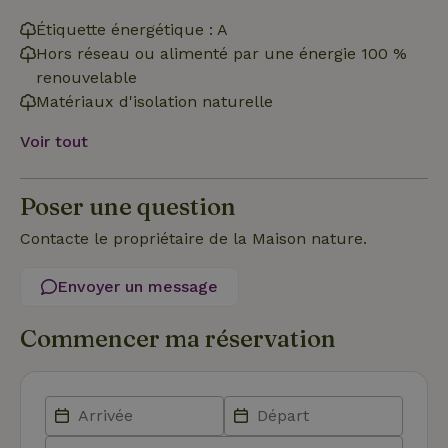
Fonctionnalité
Étiquette énergétique : A
Hors réseau ou alimenté par une énergie 100 %
renouvelable
Matériaux d'isolation naturelle
Voir tout
Strictement nécessaires
Performance
Ciblage
Fonctionnalité
Poser une question
Les cookies strictement nécessaires habilitent des
Contacte le propriétaire de la Maison nature.
fonctionnalités de base du site Web telles que la connexion
des utilisateurs et la gestion des comptes. Le site Web ne
peut pas être utilisé correctement sans les cookies
Envoyer un message
strictement nécessaires.
Fournisseur
/
Nom
Expiration
Description
Commencer ma réservation
Domaine
CookieScriptConsent
CookieScript
4
Ce cookie e
.maisonnature.fr
semaines
utilisé par l
2 jours
service
Cookie-
Script.com
pour
mémoriser