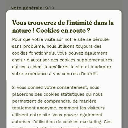
Note générale: 9
/10
Hospitalité et communication claire avec les
Vous trouverez de l'intimité dans la
propriétaires. Il y a beaucoup de choses à faire
dans la région, mais le choix est encore limité
nature ! Cookies en route ?
pour les excursions. Cependant, cela est
Pour que votre visite sur notre site se déroule
largement compensé par la quantité de nature,
sans problème, nous utilisons toujours des
de paix et d'espace qu'offrent les cottages.
cookies fonctionnels. Vous pouvez également
Nature, tranquillité et espace: 5
/5
choisir d’autoriser des cookies supplémentaires,
Un joli cottage avec un grand terrain pour les
qui nous aident à améliorer le site et à adapter
jeux, le sport et la baignade. C'était un beau
votre expérience à vos centres d’intérêt.
week-end et les cottages prient assez d'espace
pour le mauvais temps. Nous y retournerions
Si vous donnez votre consentement, nous
volontiers, nous vous le recommandons
placerons des cookies statistiques qui nous
vivement !
permettent de comprendre, de manière
Ce texte est traduite automatiquement.
totalement anonyme, comment les visiteurs
Montre l'original.
utilisent notre site. Vous pouvez également
autoriser l’utilisation de cookies marketing. Ces