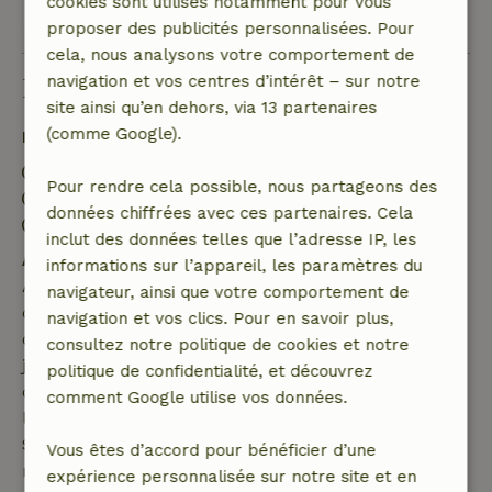
cookies sont utilisés notamment pour vous
Voir les 18 avis
proposer des publicités personnalisées. Pour
cela, nous analysons votre comportement de
navigation et vos centres d’intérêt – sur notre
Bon à savoir
site ainsi qu’en dehors, via 13 partenaires
(comme Google).
Détails du séjour
Arrivée: 16:00- 21:00
Pour rendre cela possible, nous partageons des
Départ: 08:00- 10:00
données chiffrées avec ces partenaires. Cela
Séjour sans contact possible
inclut des données telles que l’adresse IP, les
Annulation gratuite dans les 7 jours
informations sur l’appareil, les paramètres du
Annulation gratuite dans les 7 jours suivant la
navigateur, ainsi que votre comportement de
confirmation de ta réservation, à condition que la
navigation et vos clics. Pour en savoir plus,
demande de réservation ait été effectuée plus de 28
consultez notre politique de cookies et notre
jours avant la date de début. Pour les réservations
politique de confidentialité, et découvrez
dont la date de début est dans les 28 jours,
comment Google utilise vos données.
l'annulation gratuite s'applique dans les 24 heures.
Si tu annules dans le délai indiqué, tu as droit à un
Vous êtes d’accord pour bénéficier d’une
remboursement intégral du montant de la
expérience personnalisée sur notre site et en