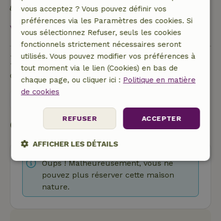
Matériaux d'isolation naturelle
vous acceptez ? Vous pouvez définir vos
préférences via les Paramètres des cookies. Si
Voir tout
vous sélectionnez Refuser, seuls les cookies
fonctionnels strictement nécessaires seront
utilisés. Vous pouvez modifier vos préférences à
Poser une question
tout moment via le lien (Cookies) en bas de
Contacte le propriétaire de la Maison nature.
chaque page, ou cliquer ici :
Politique en matière
de cookies
Envoyer un message
REFUSER
ACCEPTER
Commencer ma réservation
AFFICHER LES DÉTAILS
Oups ! Malheureusement, vous ne
Strictement
Performance
Ciblage
nécessaires
pouvez plus réserver cette maison
nature.
Fonctionnalité