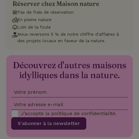
Réserver chez Maison nature
Pas de frais de réservation
En pleine nature
Loin de la foule
Nous reversons 5 % de notre chiffre d'affaires à
Strictement nécessaires
Performance
Ciblage
des projets locaux en faveur de la nature.
Fonctionnalité
Les cookies strictement nécessaires habilitent des
Découvrez d'autres maisons
fonctionnalités de base du site Web telles que la connexion
des utilisateurs et la gestion des comptes. Le site Web ne
idylliques dans la nature.
peut pas être utilisé correctement sans les cookies
strictement nécessaires.
Fournisseur
/
Nom
Expiration
Description
Votre prénom
Domaine
CookieScriptConsent
CookieScript
4
Ce cookie e
Votre adresse e-mail
.maisonnature.fr
semaines
utilisé par l
2 jours
service
J’accepte la
politique de confidentialité
.
Cookie-
Script.com
pour
S'abonner à la newsletter
mémoriser
les
préférence