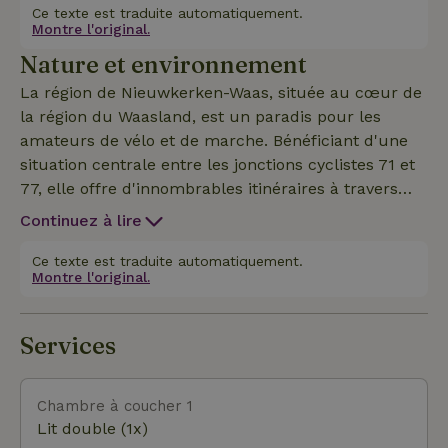
et de la vue imprenable.
Ce texte est traduite automatiquement.
Montre l'original.
Nature et environnement
La région de Nieuwkerken-Waas, située au cœur de
la région du Waasland, est un paradis pour les
amateurs de vélo et de marche. Bénéficiant d'une
situation centrale entre les jonctions cyclistes 71 et
77, elle offre d'innombrables itinéraires à travers
des paysages verdoyants, des villages pittoresques
Continuez à lire
et des forêts. Les marcheurs peuvent profiter de la
réserve naturelle De Stropers, un no man's land
Ce texte est traduite automatiquement.
Montre l'original.
unique entre la Belgique et les Pays-Bas, ou du
Kreek serein de Kieldrecht. À Meerdonk, tu te
promènes le long des polders et des digues. Anvers
Services
et Gand sont même accessibles à vélo sur de belles
pistes cyclables ! Tout près se trouvent les Pays-
Bas, avec la charmante ville de Hulst et la
Chambre à coucher 1
magnifique Zélande. Une base parfaite pour ceux
Lit double (1x)