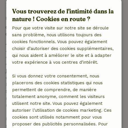
Bon à savoir
Vous trouverez de l'intimité dans la
nature ! Cookies en route ?
Détails du séjour
Arrivée: 16:00- 21:30
Pour que votre visite sur notre site se déroule
Départ: 08:00- 11:00
sans problème, nous utilisons toujours des
cookies fonctionnels. Vous pouvez également
Annulation gratuite dans les 7 jours
choisir d’autoriser des cookies supplémentaires,
Annulation gratuite dans les 7 jours suivant la
qui nous aident à améliorer le site et à adapter
confirmation de ta réservation, à condition que la
votre expérience à vos centres d’intérêt.
demande de réservation ait été effectuée plus de 28
jours avant la date de début. Pour les réservations
Si vous donnez votre consentement, nous
dont la date de début est dans les 28 jours,
placerons des cookies statistiques qui nous
l'annulation gratuite s'applique dans les 24 heures.
permettent de comprendre, de manière
Si tu annules dans le délai indiqué, tu as droit à un
totalement anonyme, comment les visiteurs
remboursement intégral du montant de la
utilisent notre site. Vous pouvez également
réservation.
autoriser l’utilisation de cookies marketing. Ces
cookies sont utilisés notamment pour vous
Passé ce délai, tu recevras un remboursement
proposer des publicités personnalisées. Pour
partiel du coût du séjour et un remboursement à