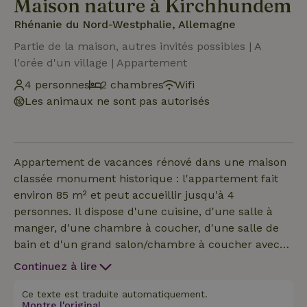
Maison nature à Kirchhundem
Rhénanie du Nord-Westphalie, Allemagne
Partie de la maison, autres invités possibles | A
l'orée d'un village | Appartement
4 personnes
2 chambres
Wifi
Les animaux ne sont pas autorisés
Appartement de vacances rénové dans une maison
classée monument historique : l'appartement fait
environ 85 m² et peut accueillir jusqu'à 4
personnes. Il dispose d'une cuisine, d'une salle à
manger, d'une chambre à coucher, d'une salle de
bain et d'un grand salon/chambre à coucher avec
accès au balcon. Depuis le balcon, tu as une belle
Continuez à lire
vue sur le jardin et tu peux profiter du soleil du
matin. La cuisine est entièrement équipée avec un
Ce texte est traduite automatiquement.
Montre l'original.