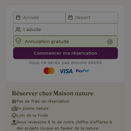
Les cookies strictement nécessaires habilitent des
fonctionnalités de base du site Web telles que la connexion
des utilisateurs et la gestion des comptes. Le site Web ne
peut pas être utilisé correctement sans les cookies
strictement nécessaires.
Fournisseur
/
Nom
Expiration
Description
Domaine
Annulation gratuite
CookieScriptConsent
CookieScript
4
Ce cookie e
.maisonnature.fr
semaines
utilisé par l
2 jours
service
Commencer ma réservation
Cookie-
Script.com
Vous ne serez pas encore débité
pour
mémoriser
les
préférence
de
consenteme
des visiteur
Réserver chez Maison nature
en matière 
cookies. Il e
Pas de frais de réservation
nécessaire
que la
En pleine nature
bannière de
cookies
Loin de la foule
Cookie-
Nous reversons 5 % de notre chiffre d'affaires à
Script.com
Politique de confidentialité de Google
fonctionne
des projets locaux en faveur de la nature.
correctemen