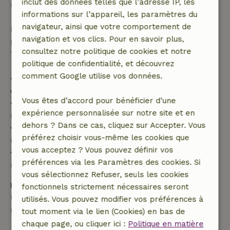
inclut des données telles que l’adresse IP, les
réservation.
informations sur l’appareil, les paramètres du
navigateur, ainsi que votre comportement de
Passé ce délai, tu recevras un remboursement
navigation et vos clics. Pour en savoir plus,
partiel du coût du séjour et un remboursement à
consultez notre politique de cookies et notre
100 % de l'acompte :
politique de confidentialité, et découvrez
comment Google utilise vos données.
• Jusqu'à 42 jours avant l'arrivée : remboursement
de 70 %
Vous êtes d’accord pour bénéficier d’une
• Entre 42 et 28 jours avant l'arrivée :
expérience personnalisée sur notre site et en
remboursement de 40 %
dehors ? Dans ce cas, cliquez sur Accepter. Vous
• De 28 jours avant l'arrivée jusqu'au jour même :
préférez choisir vous-même les cookies que
remboursement de 10 %
vous acceptez ? Vous pouvez définir vos
• Le jour de l'arrivée ou après : aucun
préférences via les Paramètres des cookies. Si
remboursement
vous sélectionnez Refuser, seuls les cookies
Dépôt de sécurité
fonctionnels strictement nécessaires seront
Une caution de 150,00 € s'applique. Tu seras
utilisés. Vous pouvez modifier vos préférences à
remboursé après le départ.
tout moment via le lien (Cookies) en bas de
chaque page, ou cliquer ici :
Politique en matière