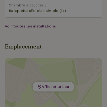
détour. Après de longues randonnées, tu peux
Chambre à coucher 2
t'arrêter dans différentes auberges. Les
Banquette clic-clac simple (1x)
supermarchés sont à environ 10 minutes en voiture.
L'environnement parfait pour des vacances variées
Voir toutes les installations
et actives !
Emplacement
Afficher le lieu