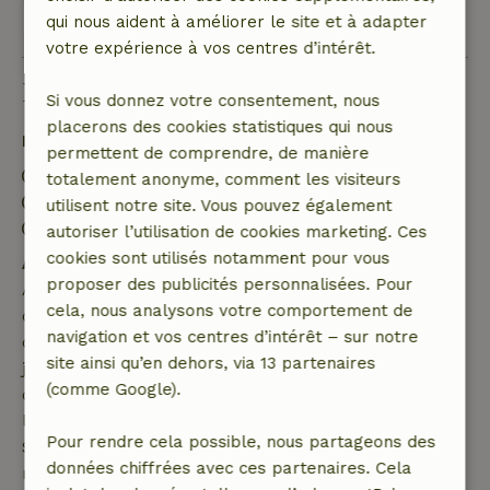
Voir les 2 avis
qui nous aident à améliorer le site et à adapter
votre expérience à vos centres d’intérêt.
Bon à savoir
Si vous donnez votre consentement, nous
placerons des cookies statistiques qui nous
Détails du séjour
permettent de comprendre, de manière
Arrivée: 14:00- 23:00
totalement anonyme, comment les visiteurs
Départ: 06:00- 10:00
utilisent notre site. Vous pouvez également
Séjour sans contact possible
autoriser l’utilisation de cookies marketing. Ces
cookies sont utilisés notamment pour vous
Annulation gratuite dans les 7 jours
proposer des publicités personnalisées. Pour
Annulation gratuite dans les 7 jours suivant la
cela, nous analysons votre comportement de
confirmation de ta réservation, à condition que la
navigation et vos centres d’intérêt – sur notre
demande de réservation ait été effectuée plus de 28
site ainsi qu’en dehors, via 13 partenaires
jours avant la date de début. Pour les réservations
(comme Google).
dont la date de début est dans les 28 jours,
l'annulation gratuite s'applique dans les 24 heures.
Pour rendre cela possible, nous partageons des
Si tu annules dans le délai indiqué, tu as droit à un
données chiffrées avec ces partenaires. Cela
remboursement intégral du montant de la