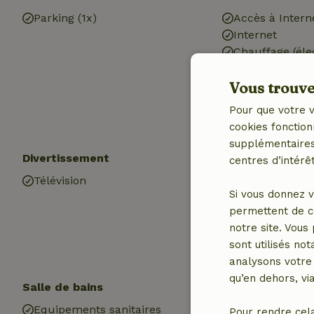
Parking (1x)
Accès à Intern
Internet
Chauffage (éle
Air conditionn
Vous trouver
Eau potable
Eau chaude
Pour que votre v
Electricité
cookies fonction
supplémentaires,
Divertissement
Les enfants
centres d’intérêt
Télévision
Chaise haute b
Si vous donnez v
permettent de c
notre site. Vous
sont utilisés no
analysons votre 
qu’en dehors, vi
Salle de bains
Equipements sanitaires
Pour rendre cel