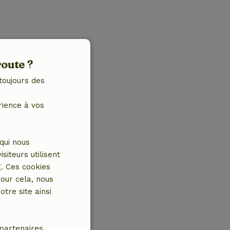
route ?
toujours des
rience à vos
qui nous
iteurs utilisent
g. Ces cookies
our cela, nous
tre site ainsi
partenaires.