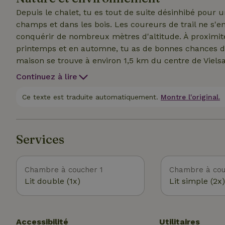
Depuis le chalet, tu es tout de suite désinhibé pour 
champs et dans les bois. Les coureurs de trail ne s'en
conquérir de nombreux mètres d'altitude. À proximit
printemps et en automne, tu as de bonnes chances de 
maison se trouve à environ 1,5 km du centre de Viel
nécessaires, comme une gare, des supermarchés, des
Continuez à lire
distributeurs automatiques de billets, un office de to
plus larges, tu trouveras la piste de ski de Baraque Fr
Ce texte est traduite automatiquement.
Montre l'original.
PlopsaCoo, ... Tu peux aussi visiter le paysage parti
l'atmosphère des Cantons de l'Est. Un peu plus loin, Durbuy, La Roche-en-Ardenne ou Bastogne valent
également le détour. Le Grand-Duché de Luxembourg 
Services
Chambre à coucher 1
Chambre à cou
Lit double (1x)
Lit simple (2x)
Accessibilité
Utilitaires