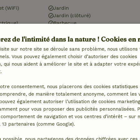
et (WiFi)
Jardin
Jardin (clôturé)
ctrique)
Barbecue
é
Meubles de jardin
ez de l'intimité dans la nature ! Cookies en 
Terrasse
Débarras
isite sur notre site se déroule sans problème, nous utilisons 
nels. Vous pouvez également choisir d’autoriser des cookies
 qui nous aident à améliorer le site et à adapter votre expé
Cuisine
.
ébé (1x)
Cuisine
otre consentement, nous placerons des cookies statistiques 
Lave-vaisselle
omprendre, de manière totalement anonyme, comment les vis
Réfrigérateur avec
 pouvez également autoriser l’utilisation de cookies marketin
compartiment congélateur
tamment pour vous proposer des publicités personnalisées. P
Four
comportement de navigation et vos centres d’intérêt – sur no
a 13 partenaires (comme Google).
a possible, nous partageons des données chiffrées avec ces 