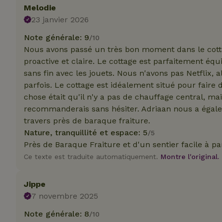
_nhft_translation
Melodie
23 janvier 2026
test_cookie
Go
.do
Note générale: 9
/10
_nhft_privacy-pol
_ga_JRK1QL37RY
Nous avons passé un très bon moment dans le cot
IDE
Go
.do
proactive et claire. Le cottage est parfaitement é
_nhftconstraint_p
sans fin avec les jouets. Nous n'avons pas Netflix, 
policy
parfois. Le cottage est idéalement situé pour faire
chose était qu'il n'y a pas de chauffage central, mai
_nhft_new-calend
recommanderais sans hésiter. Adriaan nous a éga
travers près de baraque fraiture.
Nature, tranquillité et espace: 5
/5
_nhftconstraint_
onboarding
Près de Baraque Fraiture et d'un sentier facile à pa
Ce texte est traduite automatiquement.
Montre l'original.
_nhftconstraint_t
search
Jippe
_cfuvid
7 novembre 2025
Note générale: 8
/10