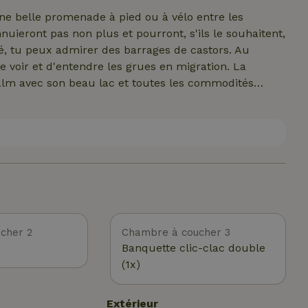
une belle promenade à pied ou à vélo entre les
nuieront pas non plus et pourront, s'ils le souhaitent,
é, tu peux admirer des barrages de castors. Au
voir et d'entendre les grues en migration. La
salm avec son beau lac et toutes les commodités
 restaurants, des boulangeries, des pharmacies, des
urisme, des bornes de recharge, ... Dans les environs
aiture, les chutes d'eau de Coo, le parc d'attractions
culier des Hautes Fagnes ou t'imprégner de
n'est pas loin non plus.
cher 2
Chambre à coucher 3
Banquette clic-clac double
(1x)
Extérieur