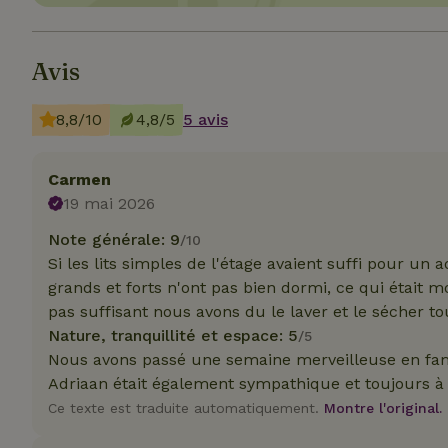
Avis
8,8/10
4,8/5
5 avis
Les cookies stricte
utilisateurs et la 
nécessaires.
Carmen
Nom
19 mai 2026
CookieScriptCons
Note générale: 9
/10
Si les lits simples de l'étage avaient suffi pour un 
grands et forts n'ont pas bien dormi, ce qui était m
pas suffisant nous avons du le laver et le sécher tou
Nature, tranquillité et espace: 5
/5
Nous avons passé une semaine merveilleuse en famill
Nom
Nom
Fou
Adriaan était également sympathique et toujours à
Nom
_nhft_search-geo
Do
_ga
Ce texte est traduite automatiquement.
Montre l'original.
_gcl_au
Go
.ma