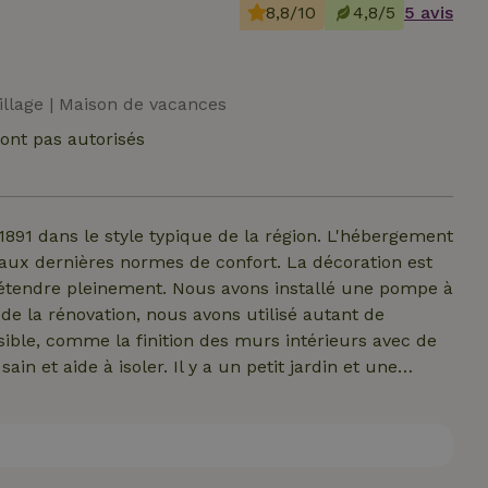
8,8/10
4,8/5
5 avis
llage | Maison de vacances
ont pas autorisés
891 dans le style typique de la région. L'hébergement
ux dernières normes de confort. La décoration est
étendre pleinement. Nous avons installé une pompe à
 la rénovation, nous avons utilisé autant de
ible, comme la finition des murs intérieurs avec de
ain et aide à isoler. Il y a un petit jardin et une
air. Il y a un barbecue qui peut aussi servir de
din est en train d'être réaménagé par l'architecte
tes propres draps de lit. Consommation d'eau &amp;