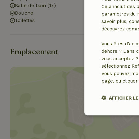
Salle de bain (1x)
Cela inclut des 
Douche
paramètres du na
Toilettes
savoir plus, cons
découvrez comme
Vous êtes d’acco
Emplacement
dehors ? Dans c
vous acceptez ? 
sélectionnez Ref
Vous pouvez mod
page, ou cliquer 
AFFICHER LE
Affich
Stricteme
nécessair