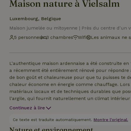
Maison nature à Vielsalm
Luxembourg, Belgique
Maison jumelée ou mitoyenne | Près du centre d'un vi
5 personnes
3 chambres
Wifi
Les animaux ne s
L'authentique maison ardennaise a été construite en 1
a récemment été entièrement rénové pour répondre a
de bon goût et chaleureuse pour que tu puisses te d
chaleur économe en énergie comme chauffage. Lors de
matériaux locaux et de techniques durables que poss
l'argile, qui fournit naturellement un climat intérieur s
terrasse confortable pour un séjour agréable en plein 
Continuez à lire
brasero pour les beaux moments autour du feu. Le jar
paysagiste Atelier Aha. Important : tu dois apporter 
Ce texte est traduite automatiquement.
Montre l'original.
d'électricité non comprise.
Nature et environnement