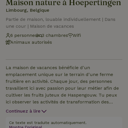
Maison nature à Hoepertingen
Limbourg, Belgique
Partie de maison, louable individuellement | Dans
une cour | Maison de vacances
6 personnes
3 chambres
Wifi
Animaux autorisés
La maison de vacances bénéficie d'un
emplacement unique sur le terrain d'une ferme
fruitière en activité. Chaque jour, des personnes
travaillent ici avec passion pour leur métier afin de
cultiver les fruits juteux de Haspengouw. Tu peux
ici observer les activités de transformation des
fruits, mais avec suffisamment d'attention pour
Continuez à lire
préserver ton intimité. Cette maison nature est
entièrement située au rez-de-chaussée. Capacité
Ce texte est traduite automatiquement.
Montre l'original.