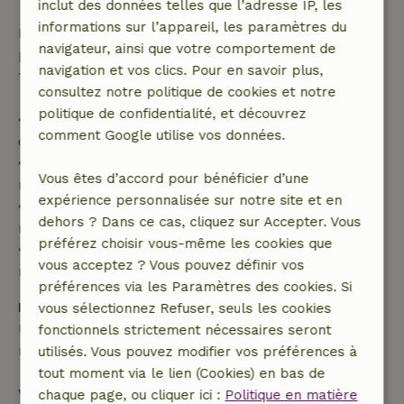
inclut des données telles que l’adresse IP, les
informations sur l’appareil, les paramètres du
Passé ce délai, tu recevras un remboursement
navigateur, ainsi que votre comportement de
partiel du coût du séjour et un remboursement à
navigation et vos clics. Pour en savoir plus,
100 % de l'acompte :
consultez notre politique de cookies et notre
politique de confidentialité, et découvrez
• Jusqu'à 42 jours avant l'arrivée : remboursement
comment Google utilise vos données.
de 70 %
• Entre 42 et 28 jours avant l'arrivée :
Vous êtes d’accord pour bénéficier d’une
remboursement de 40 %
expérience personnalisée sur notre site et en
• De 28 jours avant l'arrivée jusqu'au jour même :
dehors ? Dans ce cas, cliquez sur Accepter. Vous
remboursement de 10 %
préférez choisir vous-même les cookies que
• Le jour de l'arrivée ou après : aucun
vous acceptez ? Vous pouvez définir vos
remboursement
préférences via les Paramètres des cookies. Si
Dépôt de sécurité
vous sélectionnez Refuser, seuls les cookies
Une caution de 150,00 € s'applique. Tu seras
fonctionnels strictement nécessaires seront
remboursé après le départ.
utilisés. Vous pouvez modifier vos préférences à
tout moment via le lien (Cookies) en bas de
Voir tout
chaque page, ou cliquer ici :
Politique en matière