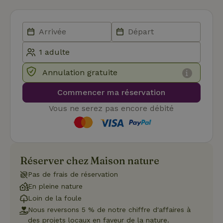
Les cookies strictement nécessaires habilitent des
fonctionnalités de base du site Web telles que la connexion
des utilisateurs et la gestion des comptes. Le site Web ne
peut pas être utilisé correctement sans les cookies
strictement nécessaires.
Fournisseur
/
Nom
Expiration
Description
Domaine
Annulation gratuite
CookieScriptConsent
CookieScript
4
Ce cookie e
.maisonnature.fr
semaines
utilisé par l
2 jours
service
Commencer ma réservation
Cookie-
Script.com
Vous ne serez pas encore débité
pour
mémoriser
les
préférence
de
consenteme
des visiteur
Réserver chez Maison nature
en matière 
cookies. Il e
nécessaire
Pas de frais de réservation
que la
En pleine nature
bannière de
cookies
Loin de la foule
Cookie-
Script.com
Nous reversons 5 % de notre chiffre d'affaires à
Politique de confidentialité de Google
fonctionne
des projets locaux en faveur de la nature.
correctemen