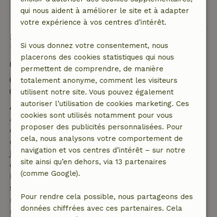
Voir 1 avis
qui nous aident à améliorer le site et à adapter
votre expérience à vos centres d’intérêt.
Bon à savoir
Si vous donnez votre consentement, nous
placerons des cookies statistiques qui nous
Détails du séjour
permettent de comprendre, de manière
Arrivée: 16:00- 18:00
totalement anonyme, comment les visiteurs
Départ: 10:00- 10:15
utilisent notre site. Vous pouvez également
autoriser l’utilisation de cookies marketing. Ces
Annulation gratuite dans les 7 jours
cookies sont utilisés notamment pour vous
Annulation gratuite dans les 7 jours suivant la
proposer des publicités personnalisées. Pour
confirmation de ta réservation, à condition que la
cela, nous analysons votre comportement de
demande de réservation ait été effectuée plus de 28
navigation et vos centres d’intérêt – sur notre
jours avant la date de début. Pour les réservations
site ainsi qu’en dehors, via 13 partenaires
dont la date de début est dans les 28 jours,
(comme Google).
l'annulation gratuite s'applique dans les 24 heures.
Si tu annules dans le délai indiqué, tu as droit à un
Pour rendre cela possible, nous partageons des
remboursement intégral du montant de la
données chiffrées avec ces partenaires. Cela
réservation.