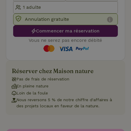
peut pas être utilisé correctement sans les cookies
strictement nécessaires.
Fournisseur
/
Annulation gratuite
Nom
Expiration
Description
Domaine
Commencer ma réservation
CookieScriptConsent
CookieScript
4
Ce cookie e
.maisonnature.fr
semaines
utilisé par l
2 jours
service
Vous ne serez pas encore débité
Cookie-
Script.com
pour
mémoriser
les
préférence
de
Réserver chez Maison nature
consenteme
des visiteur
Pas de frais de réservation
en matière 
cookies. Il e
En pleine nature
nécessaire
que la
Loin de la foule
bannière de
Nous reversons 5 % de notre chiffre d'affaires à
cookies
Cookie-
des projets locaux en faveur de la nature.
Script.com
Politique de confidentialité de Google
fonctionne
correctemen