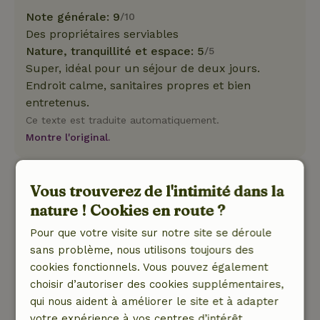
Note générale: 9
/10
Des propriétaires serviables
Nature, tranquillité et espace: 5
/5
Super, idéal pour un séjour de deux jours.
Endroit calme, sanitaires propres et bien
entretenus.
Ce texte est traduite automatiquement.
Montre l'original.
Steven
Vous trouverez de l'intimité dans la
18 août 2025
nature ! Cookies en route ?
Note générale: 8
/10
Pour que votre visite sur notre site se déroule
Il contenait tout ce dont j'avais besoin
sans problème, nous utilisons toujours des
Nature, tranquillité et espace: 5
/5
cookies fonctionnels. Vous pouvez également
Dans un endroit agréable du camping
choisir d’autoriser des cookies supplémentaires,
Ce texte est traduite automatiquement.
qui nous aident à améliorer le site et à adapter
Montre l'original.
votre expérience à vos centres d’intérêt.