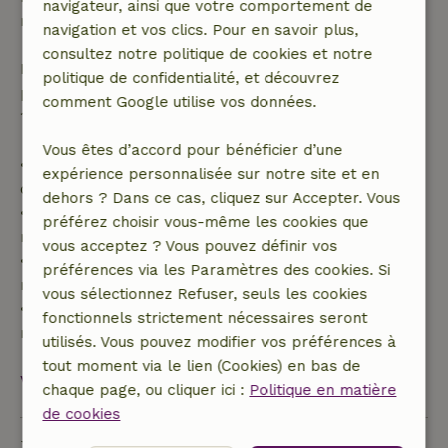
navigateur, ainsi que votre comportement de
réservation.
navigation et vos clics. Pour en savoir plus,
consultez notre politique de cookies et notre
Passé ce délai, tu recevras un remboursement
politique de confidentialité, et découvrez
partiel du coût du séjour et un remboursement à
comment Google utilise vos données.
100 % de l'acompte :
Vous êtes d’accord pour bénéficier d’une
• Jusqu'à 42 jours avant l'arrivée : remboursement
expérience personnalisée sur notre site et en
de 70 %
dehors ? Dans ce cas, cliquez sur Accepter. Vous
• Entre 42 et 28 jours avant l'arrivée :
préférez choisir vous-même les cookies que
remboursement de 40 %
vous acceptez ? Vous pouvez définir vos
• De 28 jours avant l'arrivée jusqu'au jour même :
préférences via les Paramètres des cookies. Si
remboursement de 10 %
vous sélectionnez Refuser, seuls les cookies
• Le jour de l'arrivée ou après : aucun
fonctionnels strictement nécessaires seront
remboursement
utilisés. Vous pouvez modifier vos préférences à
tout moment via le lien (Cookies) en bas de
Voir tout
chaque page, ou cliquer ici :
Politique en matière
de cookies