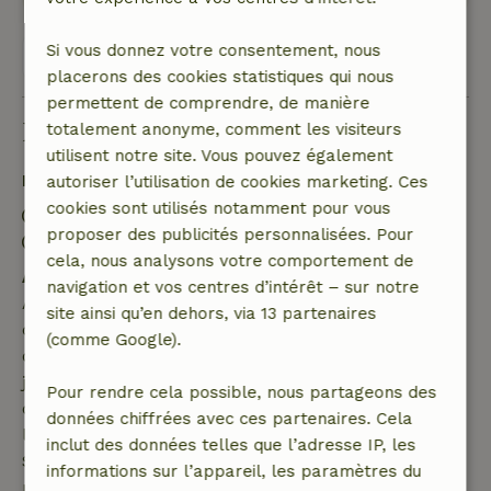
Si vous donnez votre consentement, nous
Voir les 6 avis
placerons des cookies statistiques qui nous
permettent de comprendre, de manière
Bon à savoir
totalement anonyme, comment les visiteurs
utilisent notre site. Vous pouvez également
Détails du séjour
autoriser l’utilisation de cookies marketing. Ces
cookies sont utilisés notamment pour vous
Arrivée: 15:00- 22:00
proposer des publicités personnalisées. Pour
Départ: 07:00- 11:00
cela, nous analysons votre comportement de
Annulation gratuite dans les 7 jours
navigation et vos centres d’intérêt – sur notre
Annulation gratuite dans les 7 jours suivant la
site ainsi qu’en dehors, via 13 partenaires
confirmation de ta réservation, à condition que la
(comme Google).
demande de réservation ait été effectuée plus de 28
jours avant la date de début. Pour les réservations
Pour rendre cela possible, nous partageons des
dont la date de début est dans les 28 jours,
données chiffrées avec ces partenaires. Cela
l'annulation gratuite s'applique dans les 24 heures.
inclut des données telles que l’adresse IP, les
Si tu annules dans le délai indiqué, tu as droit à un
informations sur l’appareil, les paramètres du
remboursement intégral du montant de la