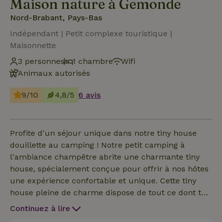
Maison nature à Gemonde
Nord-Brabant, Pays-Bas
Indépendant | Petit complexe touristique |
Maisonnette
3 personnes
1 chambre
Wifi
Animaux autorisés
9/10
4,8/5
6 avis
Profite d'un séjour unique dans notre tiny house
douillette au camping ! Notre petit camping à
l'ambiance champêtre abrite une charmante tiny
house, spécialement conçue pour offrir à nos hôtes
une expérience confortable et unique. Cette tiny
house pleine de charme dispose de tout ce dont tu
as besoin pour un séjour relaxant. La tiny house est
Continuez à lire
équipée d’un lit superposé, d’un lavabo et d’un