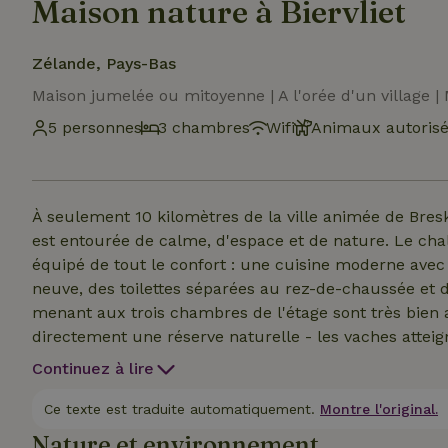
Maison nature à Biervliet
Zélande, Pays-Bas
Maison jumelée ou mitoyenne | A l'orée d'un village 
5 personnes
3 chambres
Wifi
Animaux autoris
À seulement 10 kilomètres de la ville animée de Br
est entourée de calme, d'espace et de nature. Le ch
équipé de tout le confort : une cuisine moderne avec 
neuve, des toilettes séparées au rez-de-chaussée et de
menant aux trois chambres de l'étage sont très bien 
directement une réserve naturelle - les vaches atteig
apercevoir des phoques à Hoofdplaat, te promener da
Continuez à lire
simplement te détendre sur la plage.Tu préfères une e
Gand et de Bruges sont à une courte distance - idéal
Ce texte est traduite automatiquement.
Montre l'original.
de bonne nourriture.
Nature et environnement