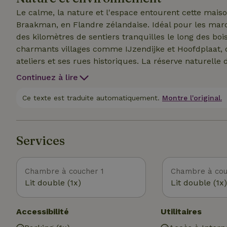
Le calme, la nature et l'espace entourent cette maiso
Braakman, en Flandre zélandaise. Idéal pour les marche
des kilomètres de sentiers tranquilles le long des bois
charmants villages comme IJzendijke et Hoofdplaat, o
ateliers et ses rues historiques. La réserve naturelle
ruisseaux, ses roselières et ses bois. Tu pourras y ap
Continuez à lire
promenade ou ta course du matin. La région est égalem
polders et de vues sur l'Escaut occidental. Le cottage
Ce texte est traduite automatiquement.
Montre l'original.
se ressourcer, loin de l'agitation.
Services
Chambre à coucher 1
Chambre à cou
Lit double (1x)
Lit double (1x)
Accessibilité
Utilitaires