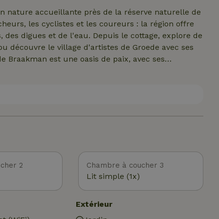
n nature accueillante près de la réserve naturelle de
urs, les cyclistes et les coureurs : la région offre
, des digues et de l'eau. Depuis le cottage, explore de
u découvre le village d'artistes de Groede avec ses
 de Braakman est une oasis de paix, avec ses
ercevoir des oiseaux et des cerfs pendant ta
ent parfaite pour faire du vélo : le long de vastes
 lui-même offre confort et silence : un endroit pour
cher 2
Chambre à coucher 3
Lit simple (1x)
Extérieur