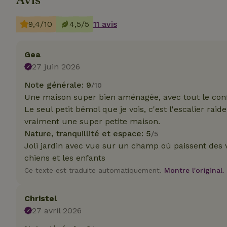
9,4/10
4,5/5
11 avis
Gea
Les cookies stricte
27 juin 2026
utilisateurs et la 
nécessaires.
Note générale: 9
/10
Une maison super bien aménagée, avec tout le conf
Nom
Le seul petit bémol que je vois, c'est l'escalier raid
CookieScriptCons
vraiment une super petite maison.
Nature, tranquillité et espace: 5
/5
Joli jardin avec vue sur un champ où paissent des v
chiens et les enfants
Ce texte est traduite automatiquement.
Montre l'original.
Nom
Nom
Fou
Nom
Christel
_nhft_search-geo
Do
_ga
27 avril 2026
_gcl_au
Go
.ma