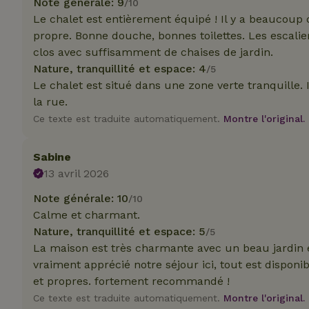
Note générale: 9
/10
_nhft_translation
Le chalet est entièrement équipé ! Il y a beaucoup d
test_cookie
Go
propre. Bonne douche, bonnes toilettes. Les escalier
.do
clos avec suffisamment de chaises de jardin.
_nhft_privacy-pol
_ga_JRK1QL37RY
Nature, tranquillité et espace: 4
/5
IDE
Go
.do
Le chalet est situé dans une zone verte tranquille. 
_nhftconstraint_p
la rue.
policy
Ce texte est traduite automatiquement.
Montre l'original.
_nhft_new-calend
Sabine
13 avril 2026
_nhftconstraint_
onboarding
Note générale: 10
/10
Calme et charmant.
_nhftconstraint_t
Nature, tranquillité et espace: 5
/5
search
La maison est très charmante avec un beau jardin 
vraiment apprécié notre séjour ici, tout est disponibl
_cfuvid
et propres. fortement recommandé !
Ce texte est traduite automatiquement.
Montre l'original.