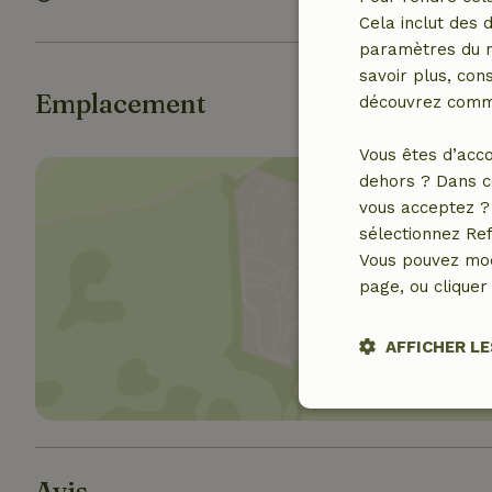
Cela inclut des 
paramètres du na
savoir plus, cons
Emplacement
découvrez comme
Vous êtes d’acco
dehors ? Dans c
vous acceptez ? 
sélectionnez Ref
Vous pouvez mod
page, ou cliquer 
Affich
AFFICHER LE
Stricteme
nécessair
Avis