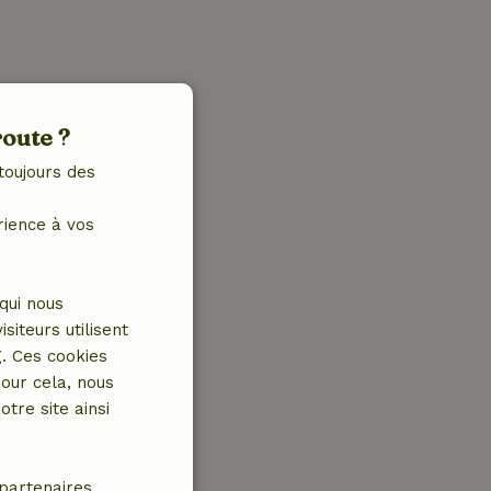
route ?
toujours des
rience à vos
qui nous
iteurs utilisent
g. Ces cookies
our cela, nous
tre site ainsi
partenaires.