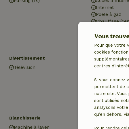
Parking (1x)
Accès à Intern
Internet
Poêle à gaz
Chauffage (cen
Eau potable
Vous trouver
Eau chaude
Electricité
Pour que votre v
cookies fonction
Divertissement
Cuisine
supplémentaires,
centres d’intérêt
Télévision
Cuisine
Lave-vaisselle
Si vous donnez v
Réfrigérateur 
permettent de c
compartiment 
notre site. Vous
Four
sont utilisés no
Gaz (/cuisinièr
analysons votre 
qu’en dehors, vi
Blanchisserie
Machine à laver
Pour rendre cel