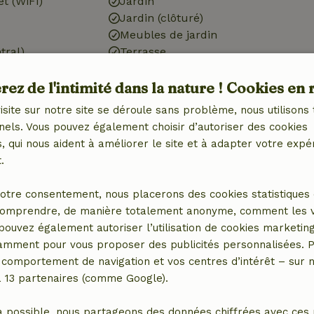
et (WiFi)
Jardin
Jardin (clôturé)
Meubles de jardin
tral)
Terrasse
Débarras
ez de l'intimité dans la nature ! Cookies en 
isite sur notre site se déroule sans problème, nous utilisons 
nels. Vous pouvez également choisir d’autoriser des cookies
Salle de bains
 qui nous aident à améliorer le site et à adapter votre expé
.
Equipements sanitaires
Salle de bain (1x)
otre consentement, nous placerons des cookies statistiques 
avec
Douche
omprendre, de manière totalement anonyme, comment les vis
congélateur
Toilettes
 pouvez également autoriser l’utilisation de cookies marketin
tamment pour vous proposer des publicités personnalisées. P
e)
comportement de navigation et vos centres d’intérêt – sur no
a 13 partenaires (comme Google).
a possible, nous partageons des données chiffrées avec ces 