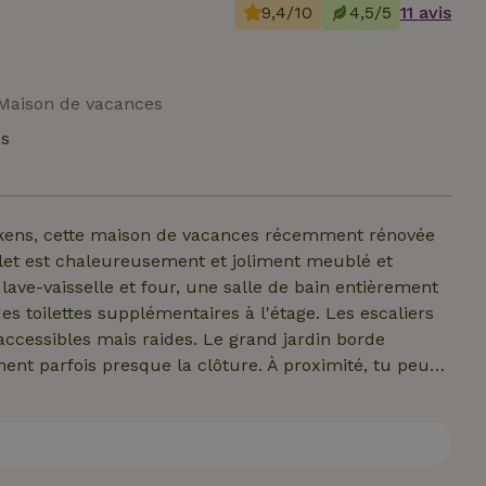
9,4/10
4,5/5
11 avis
| Maison de vacances
és
eskens, cette maison de vacances récemment rénovée
alet est chaleureusement et joliment meublé et
lave-vaisselle et four, une salle de bain entièrement
s toilettes supplémentaires à l'étage. Les escaliers
accessibles mais raides. Le grand jardin borde
nent parfois presque la clôture. À proximité, tu peux
ns la réserve naturelle De Braakman ou tout
xcursion culturelle ? Les belles villes belges de
es pour une journée pleine de charme, d'histoire et