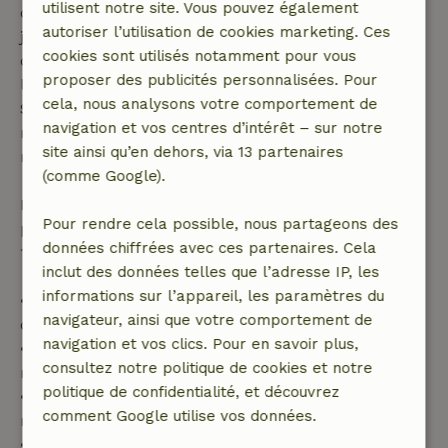
utilisent notre site. Vous pouvez également
demande de réservation ait été effectuée plus de 28
autoriser l’utilisation de cookies marketing. Ces
jours avant la date de début. Pour les réservations
cookies sont utilisés notamment pour vous
dont la date de début est dans les 28 jours,
proposer des publicités personnalisées. Pour
l'annulation gratuite s'applique dans les 24 heures.
cela, nous analysons votre comportement de
Si tu annules dans le délai indiqué, tu as droit à un
navigation et vos centres d’intérêt – sur notre
remboursement intégral du montant de la
site ainsi qu’en dehors, via 13 partenaires
réservation.
(comme Google).
Passé ce délai, tu recevras un remboursement
Pour rendre cela possible, nous partageons des
partiel du coût du séjour et un remboursement à
données chiffrées avec ces partenaires. Cela
100 % de l'acompte :
inclut des données telles que l’adresse IP, les
informations sur l’appareil, les paramètres du
• Jusqu'à 42 jours avant l'arrivée : remboursement
navigateur, ainsi que votre comportement de
de 70 %
navigation et vos clics. Pour en savoir plus,
• Entre 42 et 28 jours avant l'arrivée :
consultez notre politique de cookies et notre
remboursement de 40 %
politique de confidentialité, et découvrez
• De 28 jours avant l'arrivée jusqu'au jour même :
comment Google utilise vos données.
remboursement de 10 %
• Le jour de l'arrivée ou après : aucun