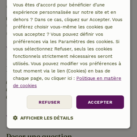
Vous êtes d’accord pour bénéficier d’une
remboursement
expérience personnalisée sur notre site et en
Dépôt de sécurité
dehors ? Dans ce cas, cliquez sur Accepter. Vous
Une caution de 250,00 € s'applique. Tu seras
préférez choisir vous-même les cookies que
remboursé après le départ.
vous acceptez ? Vous pouvez définir vos
préférences via les Paramètres des cookies. Si
Voir tout
vous sélectionnez Refuser, seuls les cookies
fonctionnels strictement nécessaires seront
utilisés. Vous pouvez modifier vos préférences à
Durabilité
tout moment via le lien (Cookies) en bas de
chaque page, ou cliquer ici :
Politique en matière
Étiquette énergétique : A
de cookies
Matériaux d'isolation naturelle
Construit avec des matériaux de construction
REFUSER
ACCEPTER
naturels
Voir tout
AFFICHER LES DÉTAILS
Strictement
Performance
Ciblage
Poser une question
nécessaires