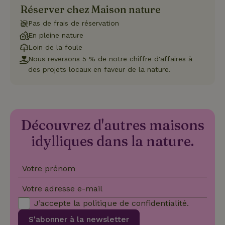
Cookie-
Réserver chez Maison nature
Script.com
pour
Pas de frais de réservation
mémoriser
les
En pleine nature
préférence
Loin de la foule
de
consenteme
Nous reversons 5 % de notre chiffre d'affaires à
des visiteur
des projets locaux en faveur de la nature.
en matière 
cookies. Il e
nécessaire
que la
bannière de
cookies
Cookie-
Script.com
Découvrez d'autres maisons
Politique de confidentialité de Google
fonctionne
correctemen
idylliques dans la nature.
Votre prénom
Nom
Fournisseur
/
Domaine
Expirat
Fournisseur
/
Votre adresse e-mail
Nom
Expiration
Description
_nhft_search-geo-json
www.maisonnature.fr
Sessi
Domaine
J’accepte la
politique de confidentialité
.
Fournisseur
/
Nom
Expiration
Description
_ga
Google LLC
1 an 1
Ce nom de
Domaine
.maisonnature.fr
mois
cookie est
S'abonner à la newsletter
associé à