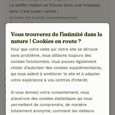
La petite maison se trouve dans une impasse,
donc c'est super calme !
Ce texte est traduite automatiquement.
Montre l'original.
Vous trouverez de l'intimité dans la
nature ! Cookies en route ?
Voir les 6 avis
Pour que votre visite sur notre site se déroule
sans problème, nous utilisons toujours des
Bon à savoir
cookies fonctionnels. Vous pouvez également
choisir d’autoriser des cookies supplémentaires,
Détails du séjour
qui nous aident à améliorer le site et à adapter
Arrivée: 15:00- 22:00
votre expérience à vos centres d’intérêt.
Départ: 07:00- 11:00
Séjour sans contact possible
Si vous donnez votre consentement, nous
placerons des cookies statistiques qui nous
Annulation gratuite dans les 7 jours
permettent de comprendre, de manière
Annulation gratuite dans les 7 jours suivant la
totalement anonyme, comment les visiteurs
confirmation de ta réservation, à condition que la