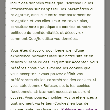
remboursement de 40 %
inclut des données telles que l’adresse IP, les
• De 28 jours avant l'arrivée jusqu'au jour même :
informations sur l’appareil, les paramètres du
remboursement de 10 %
navigateur, ainsi que votre comportement de
• Le jour de l'arrivée ou après : aucun
navigation et vos clics. Pour en savoir plus,
remboursement
consultez notre politique de cookies et notre
politique de confidentialité, et découvrez
Voir tout
comment Google utilise vos données.
Vous êtes d’accord pour bénéficier d’une
Durabilité
expérience personnalisée sur notre site et en
dehors ? Dans ce cas, cliquez sur Accepter. Vous
Hors réseau ou alimenté par une énergie 100 %
préférez choisir vous-même les cookies que
renouvelable
vous acceptez ? Vous pouvez définir vos
Matériaux d'isolation naturelle
préférences via les Paramètres des cookies. Si
Les déchets alimentaires sont réduits au
vous sélectionnez Refuser, seuls les cookies
minimum
fonctionnels strictement nécessaires seront
utilisés. Vous pouvez modifier vos préférences à
Voir tout
tout moment via le lien (Cookies) en bas de
chaque page, ou cliquer ici :
Politique en matière