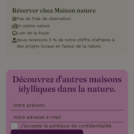
Les cookies strictement nécessaires habilitent des
Réserver chez Maison nature
fonctionnalités de base du site Web telles que la connexion
des utilisateurs et la gestion des comptes. Le site Web ne
Pas de frais de réservation
peut pas être utilisé correctement sans les cookies
strictement nécessaires.
En pleine nature
Loin de la foule
Fournisseur
/
Nom
Expiration
Description
Domaine
Nous reversons 5 % de notre chiffre d'affaires à
des projets locaux en faveur de la nature.
CookieScriptConsent
CookieScript
4
Ce cookie e
.maisonnature.fr
semaines
utilisé par l
2 jours
service
Cookie-
Script.com
pour
mémoriser
Découvrez d'autres maisons
les
préférence
de
idylliques dans la nature.
consenteme
des visiteur
en matière 
cookies. Il e
Votre prénom
nécessaire
que la
bannière de
Votre adresse e-mail
cookies
Cookie-
J’accepte la
politique de confidentialité
.
Script.com
Politique de confidentialité de Google
fonctionne