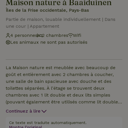
Maison nature à Baaiduinen
Îles de la Frise occidentale, Pays-Bas
Partie de maison, louable individuellement | Dans
une cour | Appartement
4 personnes
2 chambres
Wifi
Les animaux ne sont pas autorisés
La Maison nature est meublée avec beaucoup de
goût et entièrement avec 2 chambres à coucher,
une salle de bain spacieuse avec douche et des
toilettes séparées. À l'étage se trouvent deux
chambres avec 1 lit double et deux lits simples
(pouvant également être utilisés comme lit double).
La cuisine ouverte entièrement équipée offre tout
Continuez à lire
ce qu'il faut pour le petit déjeuner, le déjeuner et le
dîner en famille. Le salon offre une bonne vue sur
Ce texte est traduite automatiquement.
Montre l'original.