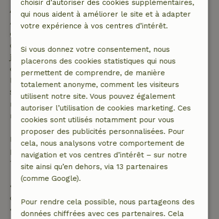
choisir d’autoriser des cookies supplémentaires,
Annulation gratuite dans les 7 jours
qui nous aident à améliorer le site et à adapter
Annulation gratuite dans les 7 jours suivant la
votre expérience à vos centres d’intérêt.
confirmation de ta réservation, à condition que la
demande de réservation ait été effectuée plus de 28
Si vous donnez votre consentement, nous
jours avant la date de début. Pour les réservations
placerons des cookies statistiques qui nous
dont la date de début est dans les 28 jours,
permettent de comprendre, de manière
l'annulation gratuite s'applique dans les 24 heures.
totalement anonyme, comment les visiteurs
Si tu annules dans le délai indiqué, tu as droit à un
utilisent notre site. Vous pouvez également
remboursement intégral du montant de la
autoriser l’utilisation de cookies marketing. Ces
réservation.
cookies sont utilisés notamment pour vous
proposer des publicités personnalisées. Pour
Passé ce délai, tu recevras un remboursement
cela, nous analysons votre comportement de
partiel du coût du séjour et un remboursement à
navigation et vos centres d’intérêt – sur notre
100 % de l'acompte :
site ainsi qu’en dehors, via 13 partenaires
(comme Google).
• Jusqu'à 42 jours avant l'arrivée : remboursement
de 70 %
Pour rendre cela possible, nous partageons des
• Entre 42 et 28 jours avant l'arrivée :
données chiffrées avec ces partenaires. Cela