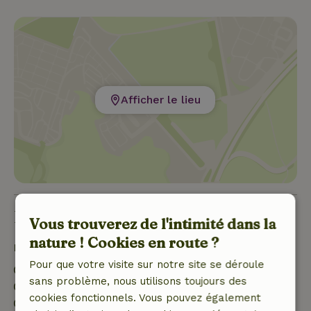
Afficher le lieu
Bon à savoir
Vous trouverez de l'intimité dans la
nature ! Cookies en route ?
Détails du séjour
Pour que votre visite sur notre site se déroule
Arrivée: 15:00- 23:00
sans problème, nous utilisons toujours des
Départ: 07:00- 10:00
cookies fonctionnels. Vous pouvez également
Séjour sans contact possible