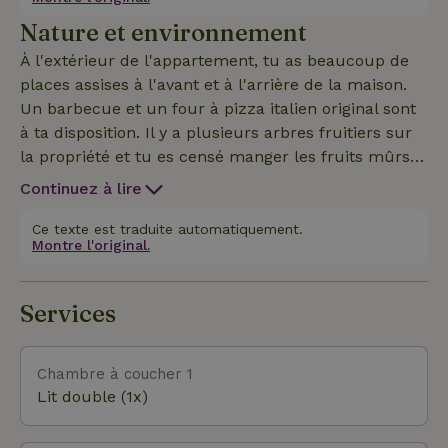
avec un Quooker et un lave-vaisselle, un micro-
Nature et environnement
ondes et une machine à café à grains. Le coin salon
comporte 2 fauteuils et deux bancs près de la
À l'extérieur de l'appartement, tu as beaucoup de
cheminée. Au milieu de la pièce se trouve une
places assises à l'avant et à l'arrière de la maison.
grande table à manger pour au moins 10 personnes.
Un barbecue et un four à pizza italien original sont
Il y a deux chaises hautes et deux lits de camping
à ta disposition. Il y a plusieurs arbres fruitiers sur
dans la maison. Il y a une connexion internet Starlink.
la propriété et tu es censé manger les fruits mûrs.
Il y a de nombreuses possibilités pour les
Continuez à lire
randonneurs et les vététistes dans la région. Les
villes historiques fantastiques telles que Pérouse,
Ce texte est traduite automatiquement.
Montre l'original.
Assise, Gubio, Spello, Bevagna, Trevi, Montefalco et
Todi valent la peine d'être visitées, sans parler des
nombreux restaurants raffinés et des nombreuses
Services
caves à vin.
Chambre à coucher 1
Lit double (1x)