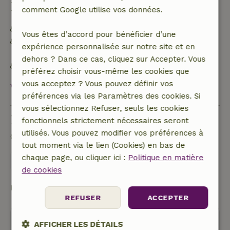
Durabilité
comment Google utilise vos données.
Étiquette énergétique : A
Vous êtes d’accord pour bénéficier d’une
Hors réseau ou alimenté par une énergie 100 %
expérience personnalisée sur notre site et en
renouvelable
dehors ? Dans ce cas, cliquez sur Accepter. Vous
Inventaire durable
préférez choisir vous-même les cookies que
vous acceptez ? Vous pouvez définir vos
Voir tout
préférences via les Paramètres des cookies. Si
vous sélectionnez Refuser, seuls les cookies
Poser une question
fonctionnels strictement nécessaires seront
utilisés. Vous pouvez modifier vos préférences à
Contacte le propriétaire de la Maison nature.
tout moment via le lien (Cookies) en bas de
chaque page, ou cliquer ici :
Politique en matière
Envoyer un message
de cookies
Commencer ma réservation
REFUSER
ACCEPTER
AFFICHER LES DÉTAILS