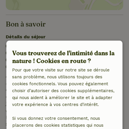
Bon à savoir
Détails du séjour
Arrivée: 15:00- 22:00
Vous trouverez de l'intimité dans la
Départ: 07:00- 09:00
Séjour sans contact possible
nature ! Cookies en route ?
Environnement sans feux d’artifice
Pour que votre visite sur notre site se déroule
Annulation gratuite dans les 7 jours
sans problème, nous utilisons toujours des
Annulation gratuite dans les 7 jours suivant la
cookies fonctionnels. Vous pouvez également
confirmation de ta réservation, à condition que la
choisir d’autoriser des cookies supplémentaires,
demande de réservation ait été effectuée plus de 28
qui nous aident à améliorer le site et à adapter
jours avant la date de début. Pour les réservations
votre expérience à vos centres d’intérêt.
dont la date de début est dans les 28 jours,
l'annulation gratuite s'applique dans les 24 heures.
Si vous donnez votre consentement, nous
Si tu annules dans le délai indiqué, tu as droit à un
placerons des cookies statistiques qui nous