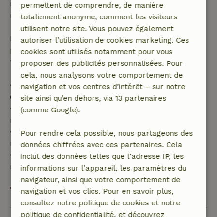
remboursement intégral du montant de la
permettent de comprendre, de manière
réservation.
totalement anonyme, comment les visiteurs
utilisent notre site. Vous pouvez également
Passé ce délai, tu recevras un remboursement
autoriser l’utilisation de cookies marketing. Ces
partiel du coût du séjour et un remboursement à
cookies sont utilisés notamment pour vous
100 % de l'acompte :
proposer des publicités personnalisées. Pour
cela, nous analysons votre comportement de
• Jusqu'à 42 jours avant l'arrivée : remboursement
navigation et vos centres d’intérêt – sur notre
de 70 %
site ainsi qu’en dehors, via 13 partenaires
• Entre 42 et 28 jours avant l'arrivée :
(comme Google).
remboursement de 40 %
• De 28 jours avant l'arrivée jusqu'au jour même :
Pour rendre cela possible, nous partageons des
remboursement de 10 %
données chiffrées avec ces partenaires. Cela
• Le jour de l'arrivée ou après : aucun
inclut des données telles que l’adresse IP, les
remboursement
informations sur l’appareil, les paramètres du
navigateur, ainsi que votre comportement de
Voir tout
navigation et vos clics. Pour en savoir plus,
consultez notre politique de cookies et notre
politique de confidentialité, et découvrez