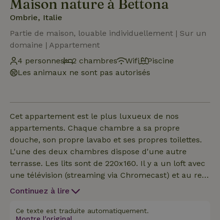
Maison nature à Bettona
Ombrie, Italie
Partie de maison, louable individuellement | Sur un
domaine | Appartement
4 personnes
2 chambres
Wifi
Piscine
Les animaux ne sont pas autorisés
Cet appartement est le plus luxueux de nos
appartements. Chaque chambre a sa propre
douche, son propre lavabo et ses propres toilettes.
L'une des deux chambres dispose d'une autre
terrasse. Les lits sont de 220x160. Il y a un loft avec
une télévision (streaming via Chromecast) et au rez-
de-chaussée se trouve une cuisine spacieuse avec
Continuez à lire
un congélateur, un grand réfrigérateur, une plaque
de cuisson à induction à 6 brûleurs, un îlot d'évier
Ce texte est traduite automatiquement.
Montre l'original.