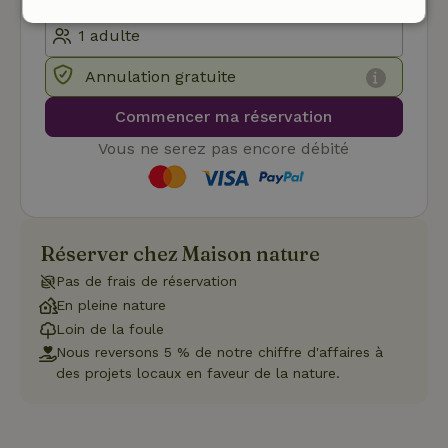
Strictement
Performance
Ciblage
nécessaires
Annulation gratuite
Commencer ma réservation
Fonctionnalité
Vous ne serez pas encore débité
Réserver chez Maison nature
Strictement nécessaires
Performance
Ciblage
Pas de frais de réservation
Fonctionnalité
En pleine nature
Loin de la foule
Les cookies strictement nécessaires habilitent des
fonctionnalités de base du site Web telles que la connexion
Nous reversons 5 % de notre chiffre d'affaires à
des utilisateurs et la gestion des comptes. Le site Web ne
des projets locaux en faveur de la nature.
peut pas être utilisé correctement sans les cookies
strictement nécessaires.
Fournisseur
/
Nom
Expiration
Description
Domaine