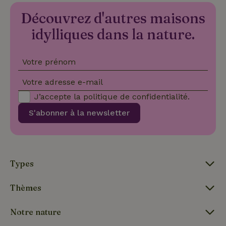
CookieScriptConsent
CookieScript
4
Ce cookie e
Découvrez d'autres maisons
.maisonnature.fr
semaines
utilisé par l
2 jours
service
idylliques dans la nature.
Cookie-
Script.com
pour
mémoriser
les
Votre prénom
préférence
de
Votre adresse e-mail
consenteme
des visiteur
J’accepte la
politique de confidentialité
.
en matière 
cookies. Il e
nécessaire
S'abonner à la newsletter
que la
bannière de
cookies
Cookie-
Script.com
Politique de confidentialité de Google
fonctionne
correctemen
Types
Thèmes
Nom
Fournisseur
/
Domaine
Expirat
Notre nature
Fournisseur
/
Nom
Expiration
Description
_nhft_search-geo-json
www.maisonnature.fr
Sessi
Domaine