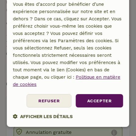
Une caution de 250,00 € s'applique. Tu seras
Vous êtes d’accord pour bénéficier d’une
remboursé après le départ.
expérience personnalisée sur notre site et en
dehors ? Dans ce cas, cliquez sur Accepter. Vous
Voir tout
préférez choisir vous-même les cookies que
vous acceptez ? Vous pouvez définir vos
préférences via les Paramètres des cookies. Si
Poser une question
vous sélectionnez Refuser, seuls les cookies
Contacte le propriétaire de la Maison nature.
fonctionnels strictement nécessaires seront
utilisés. Vous pouvez modifier vos préférences à
Envoyer un message
tout moment via le lien (Cookies) en bas de
chaque page, ou cliquer ici :
Politique en matière
Commencer ma réservation
de cookies
REFUSER
ACCEPTER
AFFICHER LES DÉTAILS
Strictement
Performance
Ciblage
Annulation gratuite
nécessaires