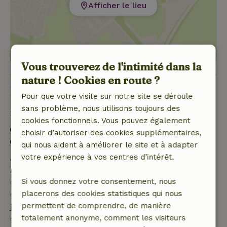
Afficher le lieu
Vous trouverez de l'intimité dans la
nature ! Cookies en route ?
Bon à savoir
Pour que votre visite sur notre site se déroule
sans problème, nous utilisons toujours des
Détails du séjour
cookies fonctionnels. Vous pouvez également
Arrivée: 16:00- 22:00
choisir d’autoriser des cookies supplémentaires,
Départ: 07:00- 09:30
qui nous aident à améliorer le site et à adapter
votre expérience à vos centres d’intérêt.
Annulation gratuite dans les 7 jours
Annulation gratuite dans les 7 jours suivant la
Si vous donnez votre consentement, nous
confirmation de ta réservation, à condition que la
placerons des cookies statistiques qui nous
demande de réservation ait été effectuée plus de 28
permettent de comprendre, de manière
jours avant la date de début. Pour les réservations
totalement anonyme, comment les visiteurs
dont la date de début est dans les 28 jours,