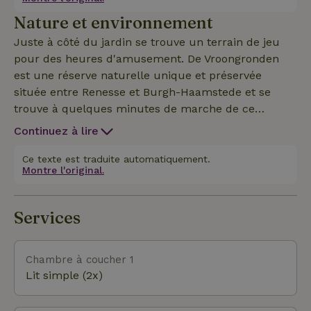
Nature et environnement
Juste à côté du jardin se trouve un terrain de jeu
pour des heures d'amusement. De Vroongronden
est une réserve naturelle unique et préservée
située entre Renesse et Burgh-Haamstede et se
trouve à quelques minutes de marche de ce
logement. Cette zone de dunes Natura 2000 est
Continuez à lire
connue pour ses anciennes prairies, ses fossés
humides, son bétail en pâturage et ses cerfs/daims.
Ce texte est traduite automatiquement.
Montre l'original.
C'est une zone tranquille de promenade et de
cyclisme avec beaucoup de flore rare, en bordure
des dunes et de la plage.
Services
Chambre à coucher 1
Lit simple (2x)