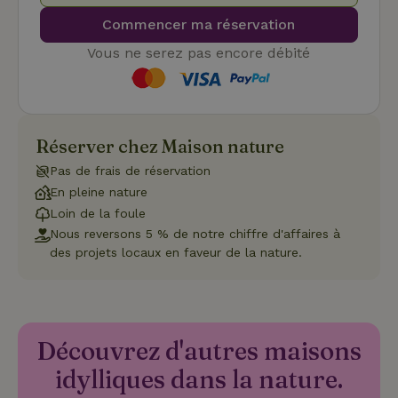
Commencer ma réservation
Vous ne serez pas encore débité
Fonctionnalité
Réserver chez Maison nature
Pas de frais de réservation
Strictement nécessaires
Performance
Ciblage
En pleine nature
Loin de la foule
Fonctionnalité
Nous reversons 5 % de notre chiffre d'affaires à
Les cookies strictement nécessaires habilitent des
des projets locaux en faveur de la nature.
fonctionnalités de base du site Web telles que la connexion
des utilisateurs et la gestion des comptes. Le site Web ne
peut pas être utilisé correctement sans les cookies
strictement nécessaires.
Fournisseur
/
Nom
Expiration
Description
Découvrez d'autres maisons
Domaine
CookieScriptConsent
CookieScript
4
Ce cookie e
idylliques dans la nature.
.maisonnature.fr
semaines
utilisé par l
2 jours
service