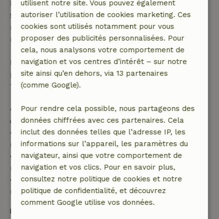
utilisent notre site. Vous pouvez également
l'annulation gratuite s'applique dans les 24 heures.
autoriser l’utilisation de cookies marketing. Ces
Si tu annules dans le délai indiqué, tu as droit à un
cookies sont utilisés notamment pour vous
remboursement intégral du montant de la
proposer des publicités personnalisées. Pour
réservation.
cela, nous analysons votre comportement de
navigation et vos centres d’intérêt – sur notre
Passé ce délai, tu recevras un remboursement
site ainsi qu’en dehors, via 13 partenaires
partiel du coût du séjour et un remboursement à
(comme Google).
100 % de l'acompte :
Pour rendre cela possible, nous partageons des
• Jusqu'à 42 jours avant l'arrivée : remboursement
données chiffrées avec ces partenaires. Cela
de 70 %
inclut des données telles que l’adresse IP, les
• Entre 42 et 28 jours avant l'arrivée :
informations sur l’appareil, les paramètres du
remboursement de 40 %
navigateur, ainsi que votre comportement de
• De 28 jours avant l'arrivée jusqu'au jour même :
navigation et vos clics. Pour en savoir plus,
remboursement de 10 %
consultez notre politique de cookies et notre
• Le jour de l'arrivée ou après : aucun
politique de confidentialité, et découvrez
remboursement
comment Google utilise vos données.
Dépôt de sécurité