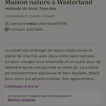
Maison nature à Westerland
Hollande du Nord, Pays-Bas
Indépendant | Isolé | Chalet
3 personnes
2 chambres
Wifi
Animaux autorisés
Le chalet est aménagé de façon chaleureuse et
pleine de charme, avec deux coins salon sympas :
un pour manger tous ensemble et un autre pour se
détendre après une journée en plein air. La cuisine
est étonnamment spacieuse et bien équipée, idéale
pour ceux qui aiment cuisiner. Son agencement
original se divise en deux parties. La première partie
Continuez à lire
de la cuisine est spacieuse, avec un grand four, un
plan de travail suffisamment grand et plusieurs
Ce texte est traduite automatiquement.
Montre l'original.
placards de rangement. La deuxième partie de la