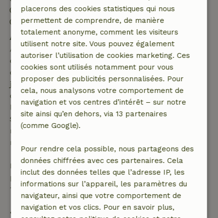
placerons des cookies statistiques qui nous
Départ: 07:00- 10:00
permettent de comprendre, de manière
Environnement sans feux d’artifice
totalement anonyme, comment les visiteurs
Annulation gratuite dans les 7 jours
utilisent notre site. Vous pouvez également
Annulation gratuite dans les 7 jours suivant la
autoriser l’utilisation de cookies marketing. Ces
confirmation de ta réservation, à condition que la
cookies sont utilisés notamment pour vous
demande de réservation ait été effectuée plus de 28
proposer des publicités personnalisées. Pour
jours avant la date de début. Pour les réservations
cela, nous analysons votre comportement de
dont la date de début est dans les 28 jours,
navigation et vos centres d’intérêt – sur notre
l'annulation gratuite s'applique dans les 24 heures.
site ainsi qu’en dehors, via 13 partenaires
Si tu annules dans le délai indiqué, tu as droit à un
(comme Google).
remboursement intégral du montant de la
réservation.
Pour rendre cela possible, nous partageons des
données chiffrées avec ces partenaires. Cela
Passé ce délai, tu recevras un remboursement
inclut des données telles que l’adresse IP, les
partiel du coût du séjour et un remboursement à
informations sur l’appareil, les paramètres du
100 % de l'acompte :
navigateur, ainsi que votre comportement de
navigation et vos clics. Pour en savoir plus,
• Jusqu'à 42 jours avant l'arrivée : remboursement