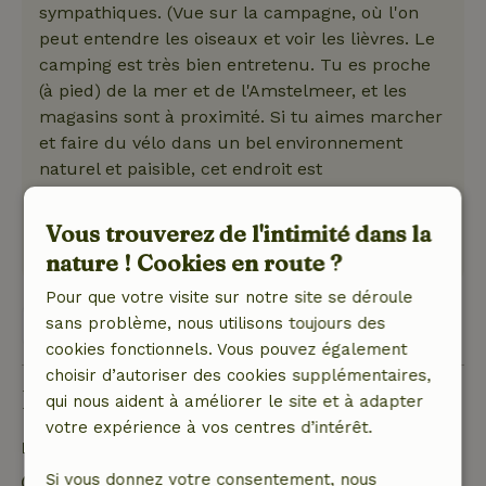
sympathiques. (Vue sur la campagne, où l'on
peut entendre les oiseaux et voir les lièvres. Le
camping est très bien entretenu. Tu es proche
(à pied) de la mer et de l'Amstelmeer, et les
magasins sont à proximité. Si tu aimes marcher
et faire du vélo dans un bel environnement
naturel et paisible, cet endroit est
incontournable.
Ce texte est traduite automatiquement.
Vous trouverez de l'intimité dans la
Montre l'original.
nature ! Cookies en route ?
Pour que votre visite sur notre site se déroule
sans problème, nous utilisons toujours des
Voir 1 avis
cookies fonctionnels. Vous pouvez également
choisir d’autoriser des cookies supplémentaires,
Bon à savoir
qui nous aident à améliorer le site et à adapter
votre expérience à vos centres d’intérêt.
Détails du séjour
Si vous donnez votre consentement, nous
Arrivée: 15:00- 22:00