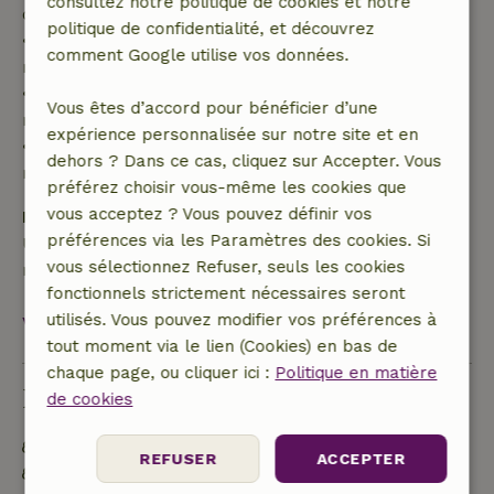
consultez notre politique de cookies et notre
de 70 %
politique de confidentialité, et découvrez
• Entre 42 et 28 jours avant l'arrivée :
comment Google utilise vos données.
remboursement de 40 %
• De 28 jours avant l'arrivée jusqu'au jour même :
Vous êtes d’accord pour bénéficier d’une
remboursement de 10 %
expérience personnalisée sur notre site et en
• Le jour de l'arrivée ou après : aucun
dehors ? Dans ce cas, cliquez sur Accepter. Vous
remboursement
préférez choisir vous-même les cookies que
vous acceptez ? Vous pouvez définir vos
Dépôt de sécurité
préférences via les Paramètres des cookies. Si
Une caution de 100,00 € s'applique. Tu seras
vous sélectionnez Refuser, seuls les cookies
remboursé après le départ.
fonctionnels strictement nécessaires seront
utilisés. Vous pouvez modifier vos préférences à
Voir tout
tout moment via le lien (Cookies) en bas de
chaque page, ou cliquer ici :
Politique en matière
Durabilité
de cookies
Étiquette énergétique : Exclus
REFUSER
ACCEPTER
Les déchets alimentaires sont réduits au