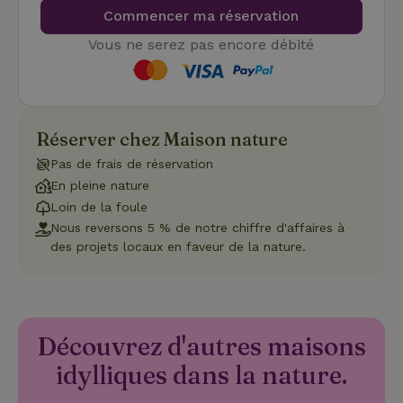
Fournisseur
/
Nom
Expiration
Description
Commencer ma réservation
Domaine
Vous ne serez pas encore débité
CookieScriptConsent
CookieScript
4
Ce cookie e
.maisonnature.fr
semaines
utilisé par l
2 jours
service
Cookie-
Script.com
pour
mémoriser
Réserver chez Maison nature
les
préférence
de
Pas de frais de réservation
consenteme
En pleine nature
des visiteur
en matière 
Loin de la foule
cookies. Il e
nécessaire
Nous reversons 5 % de notre chiffre d'affaires à
que la
des projets locaux en faveur de la nature.
bannière de
cookies
Cookie-
Script.com
Politique de confidentialité de Google
fonctionne
correctemen
Découvrez d'autres maisons
idylliques dans la nature.
Nom
Fournisseur
/
Domaine
Expirat