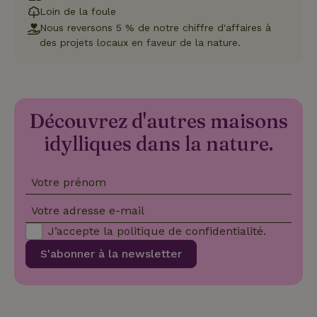
Loin de la foule
Nous reversons 5 % de notre chiffre d'affaires à
des projets locaux en faveur de la nature.
Strictement nécessaires
Performance
Ciblage
Fonctionnalité
Les cookies strictement nécessaires habilitent des
fonctionnalités de base du site Web telles que la connexion
Découvrez d'autres maisons
des utilisateurs et la gestion des comptes. Le site Web ne
peut pas être utilisé correctement sans les cookies
idylliques dans la nature.
strictement nécessaires.
Fournisseur
/
Nom
Expiration
Description
Domaine
Votre prénom
CookieScriptConsent
CookieScript
4
Ce cookie e
Votre adresse e-mail
.maisonnature.fr
semaines
utilisé par l
2 jours
service
Cookie-
J’accepte la
politique de confidentialité
.
Script.com
pour
S'abonner à la newsletter
mémoriser
les
préférence
de
consenteme
des visiteur