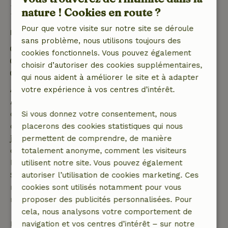
Bon à savoir
nature ! Cookies en route ?
Pour que votre visite sur notre site se déroule
Détails du séjour
sans problème, nous utilisons toujours des
Arrivée: 15:00- 21:00
cookies fonctionnels. Vous pouvez également
Départ: 07:00- 11:00
choisir d’autoriser des cookies supplémentaires,
Séjour sans contact possible
qui nous aident à améliorer le site et à adapter
Annulation gratuite dans les 7 jours
votre expérience à vos centres d’intérêt.
Annulation gratuite dans les 7 jours suivant la
confirmation de ta réservation, à condition que la
Si vous donnez votre consentement, nous
demande de réservation ait été effectuée plus de 28
placerons des cookies statistiques qui nous
jours avant la date de début. Pour les réservations
permettent de comprendre, de manière
dont la date de début est dans les 28 jours,
totalement anonyme, comment les visiteurs
l'annulation gratuite s'applique dans les 24 heures.
utilisent notre site. Vous pouvez également
Si tu annules dans le délai indiqué, tu as droit à un
autoriser l’utilisation de cookies marketing. Ces
remboursement intégral du montant de la
cookies sont utilisés notamment pour vous
réservation.
proposer des publicités personnalisées. Pour
cela, nous analysons votre comportement de
Passé ce délai, tu recevras un remboursement
navigation et vos centres d’intérêt – sur notre