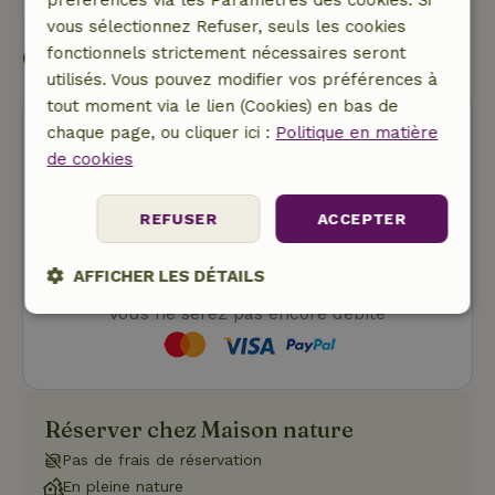
Envoyer un message
vous sélectionnez Refuser, seuls les cookies
Commencer ma réservation
fonctionnels strictement nécessaires seront
utilisés. Vous pouvez modifier vos préférences à
tout moment via le lien (Cookies) en bas de
chaque page, ou cliquer ici :
Politique en matière
de cookies
REFUSER
ACCEPTER
Annulation gratuite
AFFICHER LES DÉTAILS
Commencer ma réservation
Vous ne serez pas encore débité
Strictement
Performance
Ciblage
nécessaires
Réserver chez Maison nature
Fonctionnalité
Pas de frais de réservation
En pleine nature