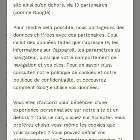
partiel du coût du séjour et un remboursement à
site ainsi qu’en dehors, via 13 partenaires
100 % de l'acompte :
(comme Google).
• Jusqu'à 42 jours avant l'arrivée : remboursement
Pour rendre cela possible, nous partageons des
de 70 %
données chiffrées avec ces partenaires. Cela
• Entre 42 et 28 jours avant l'arrivée :
inclut des données telles que l’adresse IP, les
remboursement de 40 %
informations sur l’appareil, les paramètres du
• De 28 jours avant l'arrivée jusqu'au jour même :
navigateur, ainsi que votre comportement de
remboursement de 10 %
navigation et vos clics. Pour en savoir plus,
• Le jour de l'arrivée ou après : aucun
consultez notre politique de cookies et notre
remboursement
politique de confidentialité, et découvrez
comment Google utilise vos données.
Voir tout
Vous êtes d’accord pour bénéficier d’une
expérience personnalisée sur notre site et en
Poser une question
dehors ? Dans ce cas, cliquez sur Accepter. Vous
préférez choisir vous-même les cookies que
Contacte le propriétaire de la Maison nature.
vous acceptez ? Vous pouvez définir vos
préférences via les Paramètres des cookies. Si