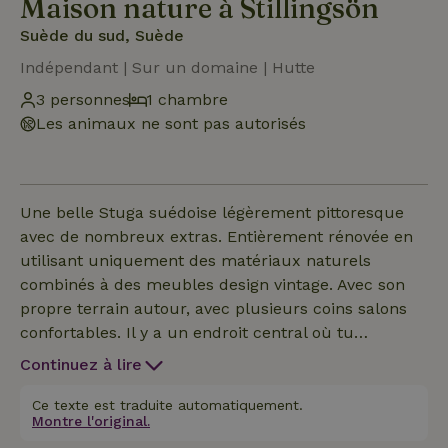
Maison nature à Stillingsön
Suède du sud, Suède
Indépendant | Sur un domaine | Hutte
3 personnes
1 chambre
Les animaux ne sont pas autorisés
Une belle Stuga suédoise légèrement pittoresque
avec de nombreux extras. Entièrement rénovée en
utilisant uniquement des matériaux naturels
combinés à des meubles design vintage. Avec son
propre terrain autour, avec plusieurs coins salons
confortables. Il y a un endroit central où tu
trouveras une grande cuisine extérieure avec une
Continuez à lire
véranda couverte. Un espace intérieur partagé et
une aire de jeux extérieure le complètent. Lire des
Ce texte est traduite automatiquement.
Montre l'original.
livres, jouer à des jeux, se détendre dans le hamac