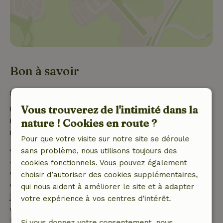
Bon à savoir
Détails du séjour
Vous trouverez de l'intimité dans la
Arrivée: 15:00- 22:00
Départ: 10:00- 11:00
nature ! Cookies en route ?
Environnement sans feux d’artifice
Pour que votre visite sur notre site se déroule
Annulation gratuite dans les 7 jours
sans problème, nous utilisons toujours des
Annulation gratuite dans les 7 jours suivant la
cookies fonctionnels. Vous pouvez également
confirmation de ta réservation, à condition que la
choisir d’autoriser des cookies supplémentaires,
demande de réservation ait été effectuée plus de 28
qui nous aident à améliorer le site et à adapter
jours avant la date de début. Pour les réservations
votre expérience à vos centres d’intérêt.
dont la date de début est dans les 28 jours,
l'annulation gratuite s'applique dans les 24 heures.
Si vous donnez votre consentement, nous