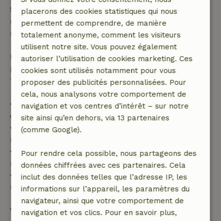
Si tu annules dans le délai indiqué, tu as droit à un
placerons des cookies statistiques qui nous
remboursement intégral du montant de la
permettent de comprendre, de manière
réservation.
totalement anonyme, comment les visiteurs
utilisent notre site. Vous pouvez également
Passé ce délai, tu recevras un remboursement
autoriser l’utilisation de cookies marketing. Ces
partiel du coût du séjour et un remboursement à
cookies sont utilisés notamment pour vous
100 % de l'acompte :
proposer des publicités personnalisées. Pour
cela, nous analysons votre comportement de
• Jusqu'à 42 jours avant l'arrivée : remboursement
navigation et vos centres d’intérêt – sur notre
de 70 %
site ainsi qu’en dehors, via 13 partenaires
• Entre 42 et 28 jours avant l'arrivée :
(comme Google).
remboursement de 40 %
• De 28 jours avant l'arrivée jusqu'au jour même :
Pour rendre cela possible, nous partageons des
remboursement de 10 %
données chiffrées avec ces partenaires. Cela
• Le jour de l'arrivée ou après : aucun
inclut des données telles que l’adresse IP, les
remboursement
informations sur l’appareil, les paramètres du
navigateur, ainsi que votre comportement de
Voir tout
navigation et vos clics. Pour en savoir plus,