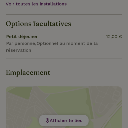
Voir toutes les installations
La vieille maison est l'une des plus anciennes
maisons (peut-être la plus ancienne) de l'île
d'Orust, comme c'est cool... ! Les lacs et la mer 30
Options facultatives
minutes de marche et tu trouveras un grand lac,
mais aussi 30 minutes de marche et tu trouveras la me
Petit déjeuner
12,00 €
Par personne,Optionnel au moment de la
réservation
Emplacement
Afficher le lieu