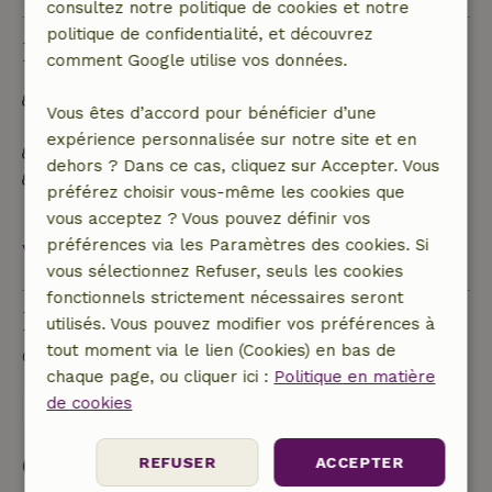
consultez notre politique de cookies et notre
politique de confidentialité, et découvrez
Durabilité
comment Google utilise vos données.
Hors réseau ou alimenté par une énergie 100 %
Vous êtes d’accord pour bénéficier d’une
renouvelable
expérience personnalisée sur notre site et en
Matériaux d'isolation naturelle
dehors ? Dans ce cas, cliquez sur Accepter. Vous
Construit avec des matériaux de construction
préférez choisir vous-même les cookies que
naturels
vous acceptez ? Vous pouvez définir vos
préférences via les Paramètres des cookies. Si
Voir tout
vous sélectionnez Refuser, seuls les cookies
fonctionnels strictement nécessaires seront
Poser une question
utilisés. Vous pouvez modifier vos préférences à
tout moment via le lien (Cookies) en bas de
Contacte le propriétaire de la Maison nature.
chaque page, ou cliquer ici :
Politique en matière
de cookies
Envoyer un message
Commencer ma réservation
REFUSER
ACCEPTER