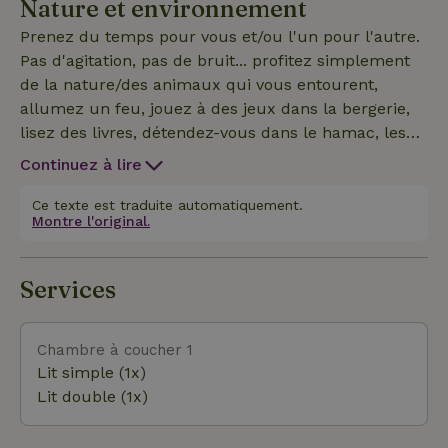
Nature et environnement
et/ou cueillir des baies fraîches, tout est possible ici.
Prenez du temps pour vous et/ou l'un pour l'autre.
Pas d'agitation, pas de bruit... profitez simplement
de la nature/des animaux qui vous entourent,
allumez un feu, jouez à des jeux dans la bergerie,
lisez des livres, détendez-vous dans le hamac, les
enfants peuvent jouer sans être dérangés dans la
Continuez à lire
forêt ; construisez des cabanes, un filet de jeu entre
les arbres, un trampoline, une tyrolienne, du ping-
Ce texte est traduite automatiquement.
Montre l'original.
pong... etc. Le terrain Aspegiljan Situé au bout de la
route sur une montagne au milieu de la forêt, tu
trouves un monde dans un monde de 4 hectares de
Services
propriété. C'était autrefois une petite ferme avec
plusieurs bâtiments. Il y a un grand hangar avec
une salle de détente et une chambre, deux Stuga
Chambre à coucher 1
(petites maisons en bois) et la maison principale. La
Lit simple (1x)
maison principale est divisée en une maison plus
Lit double (1x)
récente (où nous vivons) et une vieille maison
originale. Les deux maisons ont leur propre entrée.