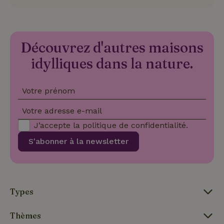
Fournisseur
/
Nom
Expiration
Description
Domaine
CookieScriptConsent
CookieScript
4
Ce cookie e
.maisonnature.fr
semaines
utilisé par l
2 jours
service
Découvrez d'autres maisons
Cookie-
Script.com
idylliques dans la nature.
pour
mémoriser
les
préférence
Votre prénom
de
consenteme
des visiteur
Votre adresse e-mail
en matière 
cookies. Il e
J’accepte la
politique de confidentialité
.
nécessaire
que la
S'abonner à la newsletter
bannière de
cookies
Cookie-
Script.com
Politique de confidentialité de Google
fonctionne
correctemen
Types
Thèmes
Nom
Fournisseur
/
Domaine
Expirat